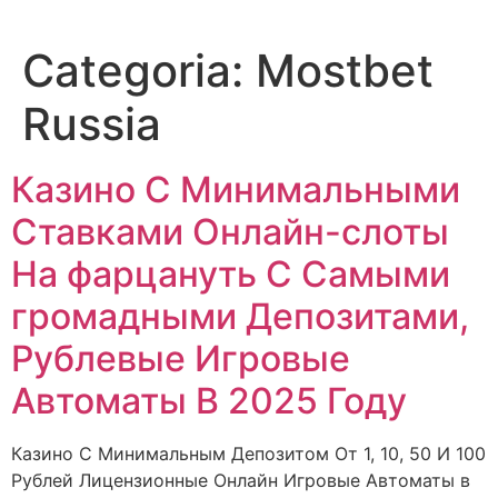
Ir
para
Categoria:
Mostbet
o
conteúdo
Russia
Казино С Минимальными
Ставками Онлайн-слоты
На фарцануть С Самыми
громадными Депозитами,
Рублевые Игровые
Автоматы В 2025 Году
Казино С Минимальным Депозитом От 1, 10, 50 И 100
Рублей Лицензионные Онлайн Игровые Автоматы в