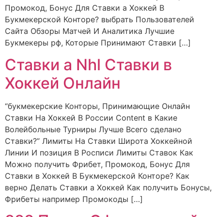
Промокод, Бонус Для Ставки а Хоккей В
Букмекерской Конторе? выбрать Пользователей
Сайта Обзоры Матчей И Аналитика Лучшие
Букмекеры рф, Которые Принимают Ставки […]
Ставки а Nhl Ставки в
Хоккей Онлайн
“букмекерские Конторы, Принимающие Онлайн
Ставки На Хоккей В России Content в Какие
Волейбольные Турниры Лучше Всего сделано
Ставки?” Лимиты На Ставки Широта Хоккейной
Линии И позиция В Росписи Лимиты Ставок Как
Можно получить Фрибет, Промокод, Бонус Для
Ставки в Хоккей В Букмекерской Конторе? Как
верно Делать Ставки а Хоккей Как получить Бонусы,
Фрибеты например Промокоды […]