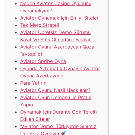
Neden Aviator Casino Oyununu
Oynamalıyım?
Aviator Oynamak Için En İyi Siteler
Tək Mərc Strateji
Aviator Ücretsiz Demo Sürümü
Kayıt Ve Sms Olmadan Oynayın
Aviator Oyunu Azerbaycan Qəza
“avtopilot”
Aviator Spribe Oyna
Oyunda Avtomatik Oynayın Aviator
Oyunu Azerbaycan
Para Yatırın
Aviator Oyunu Nasil Hackleni̇r?
Aviator Oyun Demosu Ile Pratik
Yapın
Oynamak Için Durante Çok Tercih
Edilen Siteler
“aviator Demo: Türkiye’de Sınırsız
Ücretsiz Oynayın