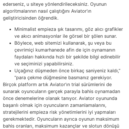
ederseniz, u siteye yönlendirileceksiniz. Oyunun
algoritmalarının nasıl çalıştığını Aviator’ın
geliştiricisinden öğrendik.
Minimalist empieza şık tasarımı, göz alıcı grafikler
ve akıcı animasyonlar ile görsel bir şölen sunar.
Böylece, web sitemizi kullanarak, şu veya bu
çevrimiçi kumarhanede afin de için oynamanın
faydaları hakkında hızlı bir şekilde bilgi edinebilir
ve seçiminizi yapabilirsiniz.
Uçağınız düşmeden önce birkaç saniyeniz kaldı,”
“para çekme düğmesine basmanız gerekiyor.
Birçok platform artık Aviator’ın trial sürümlerini de
sunarak oyuncuların gerçek parayla bahis oynamadan
önce denemelerine olanak tanıyor. Aviator oyununda
başarılı olmak için oyuncuların zamanlamalarını,
stratejilerini empieza risk yönetimlerini iyi yapmaları
gerekmektedir. Oyuncuların ayrıca oyunun maksimum
bahis oranları, maksimum kazançlar ve slotun dönüşü