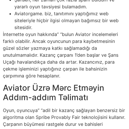
yararlı oyun tavsiyesi bulamadım.
Aviatorgame. biz, tanıtımını yaptığımız web
siteleriyle hiçbir ilgisi olmayan bağımsız bir web
sitesidir.
İnternette oyun hakkında” “bulun Aviator incelemeleri
farklı olabilir. Ancak oyuncunun para kaybetmesinin
güzel sözler yazmaya katkı sağlamadığı da
unutulmamalıdır. Kazanç çarpanı 1’den başlar ve Şans
Uçağı havalandıkça daha da artar. Kazancınız, para
çekme işleminizi yaptığınız çarpan ile bahsinizin
çarpımına göre hesaplanır.
Aviator Üzrə Mərc Etməyin
Addım-addım Təlimatı
Oyun, oyuncuya” “adil bir kazanç sağlayan benzersiz bir
algoritma olan Spribe Provably Fair teknolojisini kullanır.
Çarpanın büyümesi rastgele durur ve bahisleri