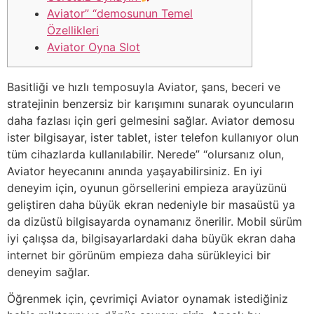
Aviator” “demosunun Temel
Özellikleri
Aviator Oyna Slot
Basitliği ve hızlı temposuyla Aviator, şans, beceri ve
stratejinin benzersiz bir karışımını sunarak oyuncuların
daha fazlası için geri gelmesini sağlar. Aviator demosu
ister bilgisayar, ister tablet, ister telefon kullanıyor olun
tüm cihazlarda kullanılabilir. Nerede” “olursanız olun,
Aviator heyecanını anında yaşayabilirsiniz. En iyi
deneyim için, oyunun görsellerini empieza arayüzünü
geliştiren daha büyük ekran nedeniyle bir masaüstü ya
da dizüstü bilgisayarda oynamanız önerilir. Mobil sürüm
iyi çalışsa da, bilgisayarlardaki daha büyük ekran daha
internet bir görünüm empieza daha sürükleyici bir
deneyim sağlar.
Öğrenmek için, çevrimiçi Aviator oynamak istediğiniz