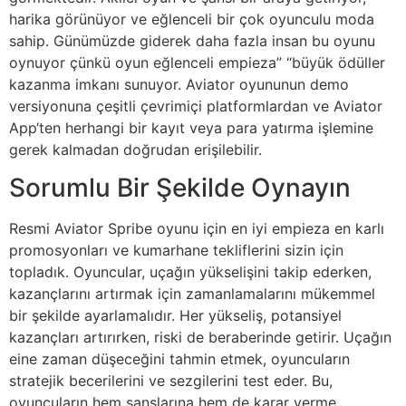
harika görünüyor ve eğlenceli bir çok oyunculu moda
sahip. Günümüzde giderek daha fazla insan bu oyunu
oynuyor çünkü oyun eğlenceli empieza” “büyük ödüller
kazanma imkanı sunuyor. Aviator oyununun demo
versiyonuna çeşitli çevrimiçi platformlardan ve Aviator
App‘ten herhangi bir kayıt veya para yatırma işlemine
gerek kalmadan doğrudan erişilebilir.
Sorumlu Bir Şekilde Oynayın
Resmi Aviator Spribe oyunu için en iyi empieza en karlı
promosyonları ve kumarhane tekliflerini sizin için
topladık. Oyuncular, uçağın yükselişini takip ederken,
kazançlarını artırmak için zamanlamalarını mükemmel
bir şekilde ayarlamalıdır. Her yükseliş, potansiyel
kazançları artırırken, riski de beraberinde getirir. Uçağın
eine zaman düşeceğini tahmin etmek, oyuncuların
stratejik becerilerini ve sezgilerini test eder. Bu,
oyuncuların hem şanslarına hem de karar verme