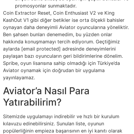
promosyonlar sunmaktadır.
Coin Extractor Reset, Coin Enthusiast V2 ve King
KashOut V1 gibi diğer betikler ise orta ölçekli bahisler
oynayan daha deneyimli Aviator oyuncularına yöneliktir.
Ben şahsen bunları denemedim, bu yüzden onlar
hakkında konuşmamayı tercih ediyorum. Geçtiğimiz
aylarda [email protected] adresinde deneyimlerini
paylaşan bazı oyuncuların geri bildirimlerine dönelim.
Spribe, oyun lisansına sahip olmadığı için Türkiye’da
Aviator oynamak için doğrudan bir uygulama
yayınlayamaz.
Aviator’a Nasıl Para
Yatırabilirim?
Sitemizde uygulamayı indirebilir ve hızlı bir kurulum
kılavuzu edinebilirsiniz. Sunulan liste, oyunun
popülerliğinin empieza başarısının en iyi kanıtı olarak