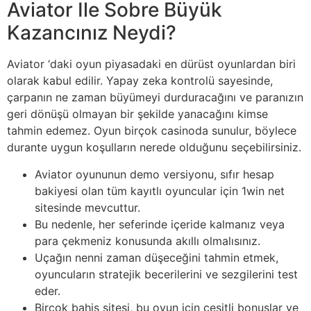
Aviator Ile Sobre Büyük
Kazancınız Neydi?
Aviator ‘daki oyun piyasadaki en dürüst oyunlardan biri
olarak kabul edilir. Yapay zeka kontrolü sayesinde,
çarpanın ne zaman büyümeyi durduracağını ve paranızın
geri dönüşü olmayan bir şekilde yanacağını kimse
tahmin edemez. Oyun birçok casinoda sunulur, böylece
durante uygun koşulların nerede olduğunu seçebilirsiniz.
Aviator oyununun demo versiyonu, sıfır hesap
bakiyesi olan tüm kayıtlı oyuncular için 1win net
sitesinde mevcuttur.
Bu nedenle, her seferinde içeride kalmanız veya
para çekmeniz konusunda akıllı olmalısınız.
Uçağın nenni zaman düşeceğini tahmin etmek,
oyuncuların stratejik becerilerini ve sezgilerini test
eder.
Birçok bahis sitesi, bu oyun için çeşitli bonuslar ve