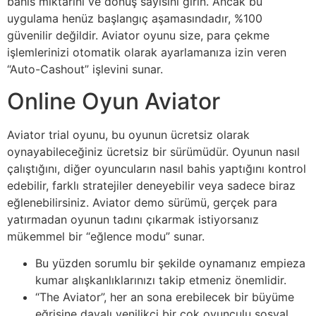
bahis miktarını ve dönüş sayısını girin. Ancak bu
uygulama henüz başlangıç aşamasındadır, %100
güvenilir değildir. Aviator oyunu size, para çekme
işlemlerinizi otomatik olarak ayarlamanıza izin veren
“Auto-Cashout” işlevini sunar.
Online Oyun Aviator
Aviator trial oyunu, bu oyunun ücretsiz olarak
oynayabileceğiniz ücretsiz bir sürümüdür. Oyunun nasıl
çalıştığını, diğer oyuncuların nasıl bahis yaptığını kontrol
edebilir, farklı stratejiler deneyebilir veya sadece biraz
eğlenebilirsiniz. Aviator demo sürümü, gerçek para
yatırmadan oyunun tadını çıkarmak istiyorsanız
mükemmel bir “eğlence modu” sunar.
Bu yüzden sorumlu bir şekilde oynamanız empieza
kumar alışkanlıklarınızı takip etmeniz önemlidir.
“The Aviator”, her an sona erebilecek bir büyüme
eğrisine dayalı yenilikçi bir çok oyunculu sosyal