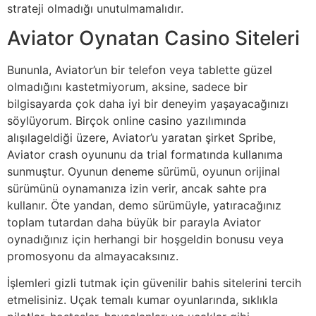
strateji olmadığı unutulmamalıdır.
Aviator Oynatan Casino Siteleri
Bununla, Aviator’un bir telefon veya tablette güzel
olmadığını kastetmiyorum, aksine, sadece bir
bilgisayarda çok daha iyi bir deneyim yaşayacağınızı
söylüyorum. Birçok online casino yazılımında
alışılageldiği üzere, Aviator’u yaratan şirket Spribe,
Aviator crash oyununu da trial formatında kullanıma
sunmuştur. Oyunun deneme sürümü, oyunun orijinal
sürümünü oynamanıza izin verir, ancak sahte pra
kullanır. Öte yandan, demo sürümüyle, yatıracağınız
toplam tutardan daha büyük bir parayla Aviator
oynadığınız için herhangi bir hoşgeldin bonusu veya
promosyonu da almayacaksınız.
İşlemleri gizli tutmak için güvenilir bahis sitelerini tercih
etmelisiniz. Uçak temalı kumar oyunlarında, sıklıkla