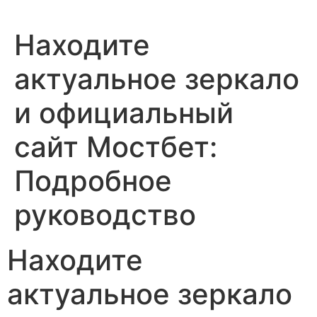
Ir
para
Находите
o
conteúdo
актуальное зеркало
и официальный
сайт Мостбет:
Подробное
руководство
Находите
актуальное зеркало