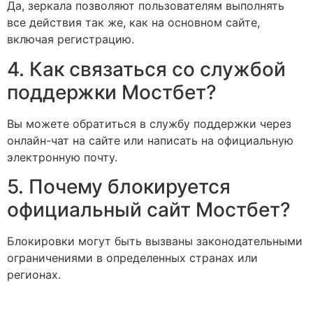
Да, зеркала позволяют пользователям выполнять
все действия так же, как на основном сайте,
включая регистрацию.
4. Как связаться со службой
поддержки Мостбет?
Вы можете обратиться в службу поддержки через
онлайн-чат на сайте или написать на официальную
электронную почту.
5. Почему блокируется
официальный сайт Мостбет?
Блокировки могут быть вызваны законодательными
ограничениями в определенных странах или
регионах.