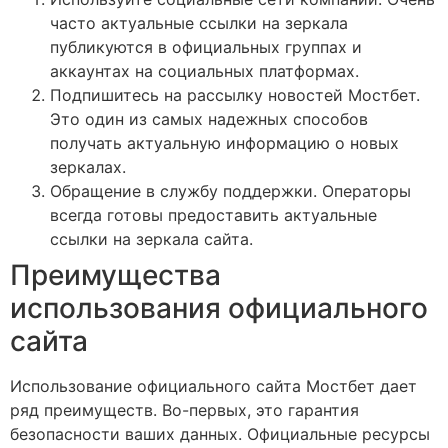
часто актуальные ссылки на зеркала
публикуются в официальных группах и
аккаунтах на социальных платформах.
Подпишитесь на рассылку новостей Мостбет.
Это один из самых надежных способов
получать актуальную информацию о новых
зеркалах.
Обращение в службу поддержки. Операторы
всегда готовы предоставить актуальные
ссылки на зеркала сайта.
Преимущества
использования официального
сайта
Использование официального сайта Мостбет дает
ряд преимуществ. Во-первых, это гарантия
безопасности ваших данных. Официальные ресурсы