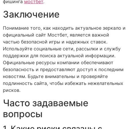
фишинга
мостбет
.
Заключение
Понимание того, как находить актуальное зеркало и
официальный сайт Мостбет, является важной
частью безопасной игры и надежных ставок.
Используйте социальные сети, рассылки и службу
поддержки для поиска актуальной информации.
Официальные ресурсы компании обеспечивают
безопасность и предоставляют доступ к последним
новостям. Будьте внимательны и проверяйте
подлинность сайта, чтобы избежать нежелательных
рисков.
Часто задаваемые
вопросы
1. Какие риски связаны с