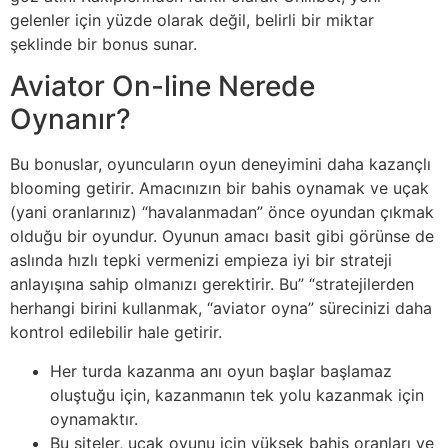
gelenler için yüzde olarak değil, belirli bir miktar
şeklinde bir bonus sunar.
Aviator On-line Nerede
Oynanır?
Bu bonuslar, oyuncuların oyun deneyimini daha kazançlı
blooming getirir. Amacınızın bir bahis oynamak ve uçak
(yani oranlarınız) “havalanmadan” önce oyundan çıkmak
olduğu bir oyundur. Oyunun amacı basit gibi görünse de
aslında hızlı tepki vermenizi empieza iyi bir strateji
anlayışına sahip olmanızı gerektirir. Bu” “stratejilerden
herhangi birini kullanmak, “aviator oyna” sürecinizi daha
kontrol edilebilir hale getirir.
Her turda kazanma anı oyun başlar başlamaz
oluştuğu için, kazanmanın tek yolu kazanmak için
oynamaktır.
Bu siteler, uçak oyunu için yüksek bahis oranları ve