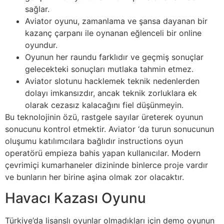
sağlar.
Aviator oyunu, zamanlama ve şansa dayanan bir
kazanç çarpanı ile oynanan eğlenceli bir online
oyundur.
Oyunun her raundu farklıdır ve geçmiş sonuçlar
gelecekteki sonuçları mutlaka tahmin etmez.
Aviator slotunu hacklemek teknik nedenlerden
dolayı imkansızdır, ancak teknik zorluklara ek
olarak cezasız kalacağını fiel düşünmeyin.
Bu teknolojinin özü, rastgele sayılar üreterek oyunun
sonucunu kontrol etmektir. Aviator ‘da turun sonucunun
oluşumu katılımcılara bağlıdır instructions oyun
operatörü empieza bahis yapan kullanıcılar. Modern
çevrimiçi kumarhaneler dizininde binlerce proje vardır
ve bunların her birine aşina olmak zor olacaktır.
Havacı Kazası Oyunu
Türkiye’da lisanslı oyunlar olmadıkları için demo oyunun