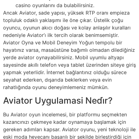
casino oyunlarını da bulabilirsiniz.
Ancak Aviator, sade yapısı, yüksek RTP oranı empieza
topluluk odaklı yaklaşımı ile öne çıkar. Üstelik çoğu
oyuncu, oyunun akıcı doğası ve kolay anlaşılır kuralları
nedeniyle Aviator’ı ilk tercih olarak benimsemiştir.
Aviator Oyna ve Mobil Deneyim Yoğun tempolu bir
hayatınız varsa, masaüstüne bağımlı olmadan dilediğiniz
yerde aviator oynayabilirsiniz. Mobil uyumlu altyapı
sayesinde akıllı telefon veya tablet üzerinden siteye giriş
yapmak yeterlidir. İnternet bağlantınız olduğu sürece
seyahat ederken, dışarıda beklerken veya evin
rahatlığında oyunu deneyimlemeniz mümkün.
Aviator Uygulamasi Nedi̇r?
Bu Aviator oyun incelemesi, bir platformu seçmekten
kazancınızı çekmeye kadar oynamaya başlamak için
gereken adımları kapsar. Aviator oyunu, yeni teknoloji ile
eski moda heyecanı başarılı bir şekilde birleştirdiği için