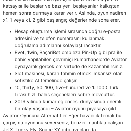
katsayısı ile başlar ve bazı yeni başlayanlar kalkıştan
hemen sonra durmaya karar verir. Aslında, oyun nadiren
x1. 1 veya x1. 2 gibi başlangıç değerlerinde sona erer.
Hesap oluşturma işlemi sırasında doğru e-posta
adresini ve telefon numarasını kullanmak,
doğrulama adımlarını kolaylaştıracaktır.
Evet, 1win, BaşariBet empieza Pin-Up gibi pra ile
bahis yapılabilen çevrimiçi kumarhanelerde Aviator
oynayarak gerçek em virtude de kazanabilirsiniz.
Slot makinesi, kararı tahmin etmek imkansız olan
sofistike AI temelinde çalışır.
10, thirty, 50, 100, five-hundred ve 1. 1000 Türk
Lirası hızlı bahis seçenekleri sobre mevcuttur.
2019 yılında kumar eğlencesi dünyasında önemli
bir olay yaşandı – Aviator oyunu piyasaya çıktı.
Aviator Oyununa Alternatifler Eğer havacılık temalı bu
çarpışma oyununu severseniz, benzer mantıkla çalışan
JetX, Lucky Fly, Space XY gibi oyunları da