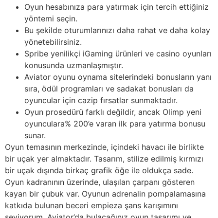
Oyun hesabınıza para yatırmak için tercih ettiğiniz
yöntemi seçin.
Bu şekilde oturumlarınızı daha rahat ve daha kolay
yönetebilirsiniz.
Spribe yenilikçi iGaming ürünleri ve casino oyunları
konusunda uzmanlaşmıştır.
Aviator oyunu oynama sitelerindeki bonusların yanı
sıra, ödül programları ve sadakat bonusları da
oyuncular için cazip fırsatlar sunmaktadır.
Oyun prosedürü farklı değildir, ancak Olimp yeni
oyunculara% 200’e varan ilk para yatırma bonusu
sunar.
Oyun temasının merkezinde, içindeki havacı ile birlikte
bir uçak yer almaktadır. Tasarım, stilize edilmiş kırmızı
bir uçak dışında birkaç grafik öğe ile oldukça sade.
Oyun kadranının üzerinde, ulaşılan çarpanı gösteren
kayan bir çubuk var. Oyunun adrenalin pompalamasına
katkıda bulunan beceri empieza şans karışımını
seviyorum. Aviator’da bulacağınız oyun tasarımı ve