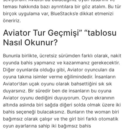
teması hakkında bazı ayrıntılara bir göz atalım. Bu tür
birçok uygulama var, BlueStacks’e dikkat etmenizi
öneririz.
Aviator Tur Geçmişi” “tablosu
Nasıl Okunur?
Bununla birlikte, ücretsiz sürümden farklı olarak, nakit
oyunda bahis yapmanız ve kazanmanız gerekecektir.
Diğer oyunlarda olduğu gibi, Aviator oyuncuları da
oyuna takma isimler verme eğilimindedir. İnsanların
Aviator’dan uçak oyunu olarak bahsettiğini sık sık
duyarsınız. Bir süredir ben de insanların bu oyuna
Aviator oyunu dediğini duyuyorum. Oyun ekranının
altında aslında biri sağda diğeri solda olmak üzere iki
bahis seçeneği bulacaksınız. Bunların the woman biri
bağımsız olarak çalışır ve the girl biri farklı otomatik
oyun ayarlarına sahip iki bağımsız bahis