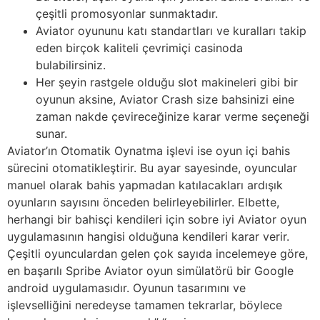
çeşitli promosyonlar sunmaktadır.
Aviator oyununu katı standartları ve kuralları takip
eden birçok kaliteli çevrimiçi casinoda
bulabilirsiniz.
Her şeyin rastgele olduğu slot makineleri gibi bir
oyunun aksine, Aviator Crash size bahsinizi eine
zaman nakde çevireceğinize karar verme seçeneği
sunar.
Aviator’ın Otomatik Oynatma işlevi ise oyun içi bahis
sürecini otomatikleştirir. Bu ayar sayesinde, oyuncular
manuel olarak bahis yapmadan katılacakları ardışık
oyunların sayısını önceden belirleyebilirler. Elbette,
herhangi bir bahisçi kendileri için sobre iyi Aviator oyun
uygulamasının hangisi olduğuna kendileri karar verir.
Çeşitli oyunculardan gelen çok sayıda incelemeye göre,
en başarılı Spribe Aviator oyun simülatörü bir Google
android uygulamasıdır. Oyunun tasarımını ve
işlevselliğini neredeyse tamamen tekrarlar, böylece