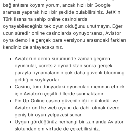
bağlantısını koyamıyorum, ancak hızlı bir Google
araması yaparak hızlı bir şekilde bulabilirsiniz. JetX’in
Türk lisansına sahip online casinolarda
oynayabileceğiniz tek oyun olduğunu unutmayın. Eğer
uzun süredir online casinolarda oynuyorsanız, Aviator
oyna demo ile gerçek para versiyonu arasındaki farkları
kendiniz de anlayacaksınız.
Aviator’un demo sürümünde zaman geçiren
oyuncular, ücretsiz oynadıktan sonra gerçek
parayla oynamalarının çok daha güvenli blooming
geldiğini söylüyorlar.
Casino, tüm dünyadaki oyuncuları memnun etmek
için Aviator’u çeşitli dillerde sunmaktadır.
Pin Up Online casino güvenilirliği ile ünlüdür ve
Aviator on the web oyunu da dahil olmak üzere
geniş bir oyun yelpazesi sunar.
Uygun gördüğünüz herhangi bir zamanda Aviator
slotundan em virtude de çekebilirsiniz.