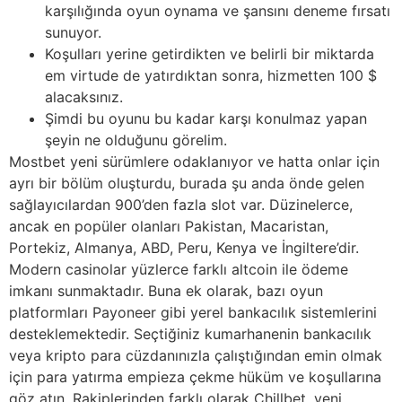
karşılığında oyun oynama ve şansını deneme fırsatı
sunuyor.
Koşulları yerine getirdikten ve belirli bir miktarda
em virtude de yatırdıktan sonra, hizmetten 100 $
alacaksınız.
Şimdi bu oyunu bu kadar karşı konulmaz yapan
şeyin ne olduğunu görelim.
Mostbet yeni sürümlere odaklanıyor ve hatta onlar için
ayrı bir bölüm oluşturdu, burada şu anda önde gelen
sağlayıcılardan 900’den fazla slot var. Düzinelerce,
ancak en popüler olanları Pakistan, Macaristan,
Portekiz, Almanya, ABD, Peru, Kenya ve İngiltere’dir.
Modern casinolar yüzlerce farklı altcoin ile ödeme
imkanı sunmaktadır. Buna ek olarak, bazı oyun
platformları Payoneer gibi yerel bankacılık sistemlerini
desteklemektedir. Seçtiğiniz kumarhanenin bankacılık
veya kripto para cüzdanınızla çalıştığından emin olmak
için para yatırma empieza çekme hüküm ve koşullarına
göz atın. Rakiplerinden farklı olarak Chillbet, yeni