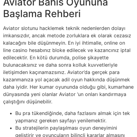
Aviator Bahis Oyununa
Başlama Rehberi
Aviator slotunu hacklemek teknik nedenlerden dolayı
imkansızdır, ancak metode zorluklara ek olarak cezasız
kalacağını bile düşünmeyin. En iyi ihtimalle, online on
line casino hesabınız bloke edilecek ve kazancınız iptal
edilecektir. En kötü durumda, polise şikayette
bulunacaksınız ve daha sonra kolluk kuvvetleriyle
iletişimden kaçınamazsınız. Aviator’da gerçek para
kazanmanıza yol açacak adil oyun hakkında düşünmek
daha iyidir. Her kumar oyununda olduğu gibi, kumarhane
dünyasında yeni olanlar Aviator ‘un onları kandırmaya
çalıştığını düşünebilir.
Bu pra tükendiğinde, daha fazlasını almak için tek
yapmanız gereken sayfayı yenilemektir.
Bu stratejilerin paylaşılması oyun deneyimini
geliştirir ve oyuncuların bilinçli kararlar almasını