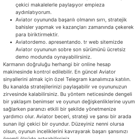
çekici makalelerle paylaşıyor empieza
aydınlatıyorum.
Aviator oyununda başarılı olmanın sırrı, stratejik
bahisler yapmak ve kazançları zamanında çekerek
para biriktirmektir.
Aviatordemo. apresentando. tr web sitemizde
Aviator oyununun sobre son sürümünü ücretsiz
demo modunda oynayabilirsiniz.
Karmanın doğruluğu herhangi bir online hesap
makinesinde kontrol edilebilir. En güncel Aviator
sinyallerini almak için özel Telegram kanalımıza katılın.
Bu kanalda stratejilerinizi paylaşabilir ve oyununuzun
zirvesinde kalabilirsiniz. Bu yöntem neticesinde dengeli
bir yaklaşım benimser ve oyunun değişkenliklerine uyum
sağlarken paranızı etkili bir şekilde yönetmenize
yardımcı olur. Aviator beceri, strateji ve şansı bir arada
sunan ilgi çekici bir oyundur. Düzeyiniz nenni olursa
olsun, oyunun inceliklerini kavrayarak başarı şansınızı
önemli ölçüde artırabilirsiniz.