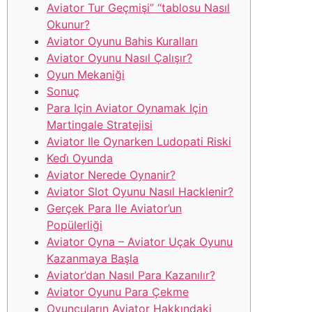
Aviator Tur Geçmişi” “tablosu Nasıl
Okunur?
Aviator Oyunu Bahis Kuralları
Aviator Oyunu Nasıl Çalışır?
Oyun Mekaniği
Sonuç
Para Için Aviator Oynamak Için
Martingale Stratejisi
Aviator Ile Oynarken Ludopati Riski
Kedi̇ Oyunda
Aviator Nerede Oynanir?
Aviator Slot Oyunu Nasıl Hacklenir?
Gerçek Para Ile Aviator’un
Popülerliği
Aviator Oyna – Aviator Uçak Oyunu
Kazanmaya Başla
Aviator’dan Nasıl Para Kazanılır?
Aviator Oyunu Para Çekme
Oyuncuların Aviator Hakkındaki