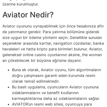
üzerine kurulmuştur.
Aviator Nedir?
Aviator oyununu oynayabilmek için önce hesabınıza afin
de yatırmanız gerekir. Para yatırma bölümüne giderek
size uygun bir ödeme yöntemi seçin. Genellikle sunulan
seçenekler arasında kartlar, navigation cüzdanlar, banka
havaleleri ve hatta kripto para birimleri bulunur. Aviator,
geleneksel online casino oyunlarının aksine, the woman
an çökebilecek bir büyüme eğrisine dayanır.
Buna ek olarak, Aviator oyunu, tüm algoritmaların
doğru çalışmasını garanti eden kurumda resmi
olarak temsil edilmektedir.
Bu basit uygulama, oyuncuların Aviator oyununa
odaklanmalarını ve benefit kodlarının
karmaşıklıklarına daha az odaklanmalarını sağlar.
AVIATOR’un resmi web sitesi, oyuncuya para