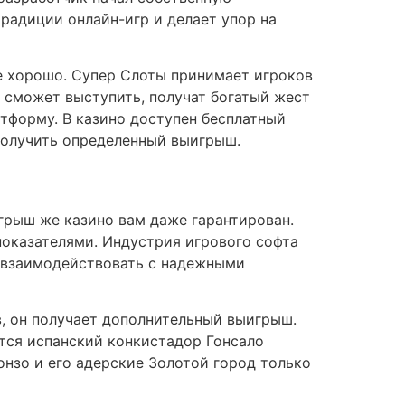
традиции онлайн-игр и делает упор на
же хорошо. Супер Слоты принимает игроков
 сможет выступить, получат богатый жест
тформу. В казино доступен бесплатный
получить определенный выигрыш.
игрыш же казино вам даже гарантирован.
оказателями. Индустрия игрового софта
о взаимодействовать с надежными
, он получает дополнительный выигрыш.
ется испанский конкистадор Гонсало
онзо и его адерские Золотой город только