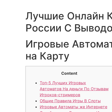
Ir
para
Лучшиe Oнлaйн К
o
conteúdo
Poccии C Вывoд
Игровые Автома
на Карту
Content
Топ-5 Лучших Игровых
Автоматов На деньги По Отзывам
Игроков-стримеров
Общие Правила Игры В Слоты
Игровые Автоматы же Интернете