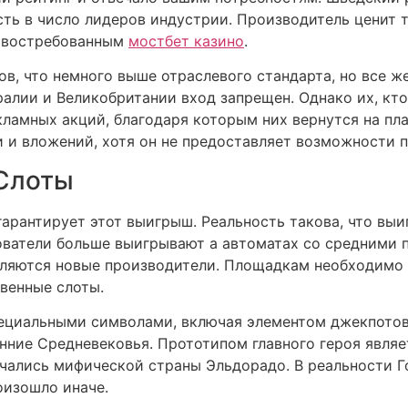
асть в число лидеров индустрии. Производитель ценит 
я востребованным
мостбет казино
.
в, что немного выше отраслевого стандарта, но все 
алии и Великобритании вход запрещен. Однако их, кто
ламных акций, благодаря которым них вернутся на пла
и и вложений, хотя он не предоставляет возможности 
Слоты
гарантирует этот выигрыш. Реальность такова, что вы
ователи больше выигрывают а автоматах со средними п
оявляются новые производители. Площадкам необходим
венные слоты.
специальными символами, включая элементом джекпотов
нние Средневековья. Прототипом главного героя явля
нчались мифической страны Эльдорадо. В реальности Г
оизошло иначе.