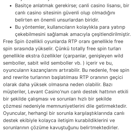
Basitçe anlatmak gerekirse; canli casino lisansı, bir
canlı casino sitesinin güvenli olup olmadığını
belirten en önemli unsurlardan biridir.
Bu yöntemler, kullanıcıların kolaylıkla para yatırıp
çekebilmesini sağlamak amacıyla çeşitlendirilmiştir.
Free Spin özellikli oyunlarda RTP oranı genellikle free
spin sırasında yükselir. Çünkü totally free spin turları
genellikle ekstra özellikler (çarpanlar, genişleyen wild
semboller, sabit wild semboller vb. ) içerir ve bu,
oyuncuların kazançlarını artırabilir. Bu nedenle, free spin
and rewrite turlarının başlatılması RTP oranının geçici
olarak daha yüksek olmasına neden olabilir. Bazı
müşteriler, Levant Casino’nun canlı destek hattının etkili
bir şekilde çalışması ve sorunları hızlı bir şekilde
çözmesi nedeniyle memnuniyetlerini dile getirmektedir.
Oyuncular, herhangi bir sorunla karşılaştıklarında canlı
destek ekibiyle kolayca iletişim kurabildiklerini ve
sorunlarının çözüme kavuştuğunu belirtmektedirler.