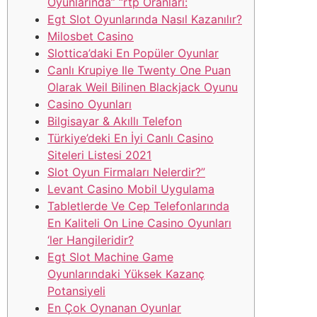
Oyunlarında” “rtp Oranları:
Egt Slot Oyunlarında Nasıl Kazanılır?
Milosbet Casino
Slottica’daki En Popüler Oyunlar
Canlı Krupiye Ile Twenty One Puan
Olarak Weil Bilinen Blackjack Oyunu
Casino Oyunları
Bilgisayar & Akıllı Telefon
Türkiye’deki En İyi Canlı Casino
Siteleri Listesi 2021
Slot Oyun Firmaları Nelerdir?”
Levant Casino Mobil Uygulama
Tabletlerde Ve Cep Telefonlarında
En Kaliteli On Line Casino Oyunları
‘ler Hangileridir?
Egt Slot Machine Game
Oyunlarındaki Yüksek Kazanç
Potansiyeli
En Çok Oynanan Oyunlar