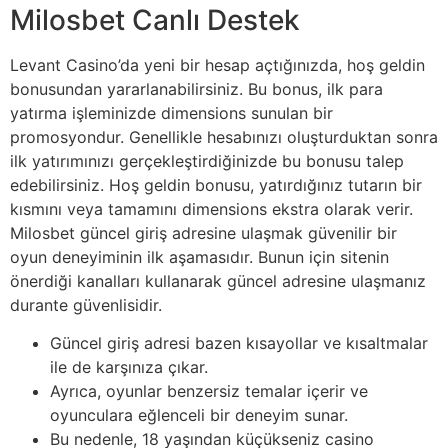
Milosbet Canlı Destek
Levant Casino’da yeni bir hesap açtığınızda, hoş geldin
bonusundan yararlanabilirsiniz. Bu bonus, ilk para
yatırma işleminizde dimensions sunulan bir
promosyondur. Genellikle hesabınızı oluşturduktan sonra
ilk yatırımınızı gerçekleştirdiğinizde bu bonusu talep
edebilirsiniz. Hoş geldin bonusu, yatırdığınız tutarın bir
kısmını veya tamamını dimensions ekstra olarak verir.
Milosbet güncel giriş adresine ulaşmak güvenilir bir
oyun deneyiminin ilk aşamasıdır. Bunun için sitenin
önerdiği kanalları kullanarak güncel adresine ulaşmanız
durante güvenlisidir.
Güncel giriş adresi bazen kısayollar ve kısaltmalar
ile de karşınıza çıkar.
Ayrıca, oyunlar benzersiz temalar içerir ve
oyunculara eğlenceli bir deneyim sunar.
Bu nedenle, 18 yaşından küçükseniz casino