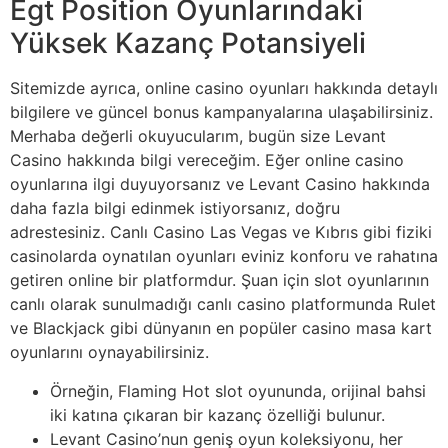
Egt Position Oyunlarındaki
Yüksek Kazanç Potansiyeli
Sitemizde ayrıca, online casino oyunları hakkında detaylı
bilgilere ve güncel bonus kampanyalarına ulaşabilirsiniz.
Merhaba değerli okuyucularım, bugün size Levant
Casino hakkında bilgi vereceğim. Eğer online casino
oyunlarına ilgi duyuyorsanız ve Levant Casino hakkında
daha fazla bilgi edinmek istiyorsanız, doğru
adrestesiniz. Canlı Casino Las Vegas ve Kıbrıs gibi fiziki
casinolarda oynatılan oyunları eviniz konforu ve rahatına
getiren online bir platformdur. Şuan için slot oyunlarının
canlı olarak sunulmadığı canlı casino platformunda Rulet
ve Blackjack gibi dünyanın en popüler casino masa kart
oyunlarını oynayabilirsiniz.
Örneğin, Flaming Hot slot oyununda, orijinal bahsi
iki katına çıkaran bir kazanç özelliği bulunur.
Levant Casino’nun geniş oyun koleksiyonu, her