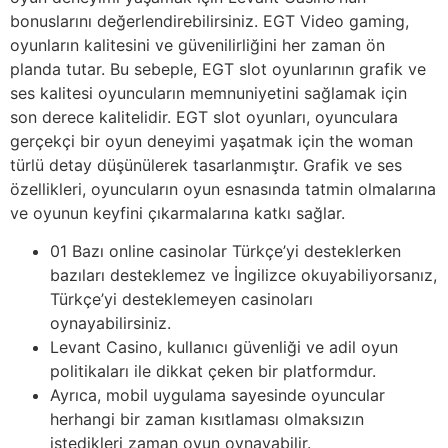
bonuslarını değerlendirebilirsiniz. EGT Video gaming,
oyunların kalitesini ve güvenilirliğini her zaman ön
planda tutar. Bu sebeple, EGT slot oyunlarının grafik ve
ses kalitesi oyuncuların memnuniyetini sağlamak için
son derece kalitelidir. EGT slot oyunları, oyunculara
gerçekçi bir oyun deneyimi yaşatmak için the woman
türlü detay düşünülerek tasarlanmıştır. Grafik ve ses
özellikleri, oyuncuların oyun esnasında tatmin olmalarına
ve oyunun keyfini çıkarmalarına katkı sağlar.
01 Bazı online casinolar Türkçe’yi desteklerken
bazıları desteklemez ve İngilizce okuyabiliyorsanız,
Türkçe’yi desteklemeyen casinoları
oynayabilirsiniz.
Levant Casino, kullanıcı güvenliği ve adil oyun
politikaları ile dikkat çeken bir platformdur.
Ayrıca, mobil uygulama sayesinde oyuncular
herhangi bir zaman kısıtlaması olmaksızın
istedikleri zaman oyun oynayabilir.