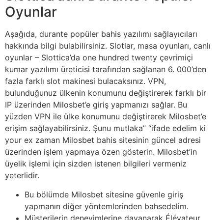
Oyunlar
Aşağıda, durante popüler bahis yazılımı sağlayıcıları
hakkında bilgi bulabilirsiniz. Slotlar, masa oyunları, canlı
oyunlar – Slottica’da one hundred twenty çevrimiçi
kumar yazılımı üreticisi tarafından sağlanan 6. 000’den
fazla farklı slot makinesi bulacaksınız. VPN,
bulunduğunuz ülkenin konumunu değiştirerek farklı bir
IP üzerinden Milosbet’e giriş yapmanızı sağlar. Bu
yüzden VPN ile ülke konumunu değiştirerek Milosbet’e
erişim sağlayabilirsiniz. Şunu mutlaka” “ifade edelim ki
your ex zaman Milosbet bahis sitesinin güncel adresi
üzerinden işlem yapmaya özen gösterin. Milosbet’in
üyelik işlemi için sizden istenen bilgileri vermeniz
yeterlidir.
Bu bölümde Milosbet sitesine güvenle giriş
yapmanın diğer yöntemlerinden bahsedelim.
Müşterilerin deneyimlerine dayanarak Élévateur