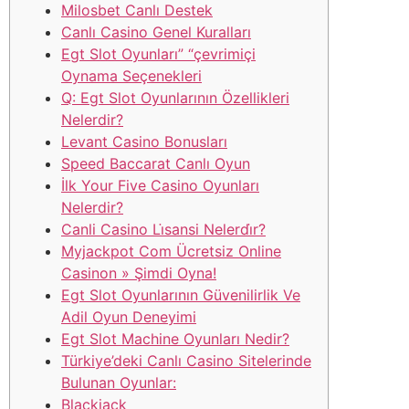
Milosbet Canlı Destek
Canlı Casino Genel Kuralları
Egt Slot Oyunları” “çevrimiçi
Oynama Seçenekleri
Q: Egt Slot Oyunlarının Özellikleri
Nelerdir?
Levant Casino Bonusları
Speed Baccarat Canlı Oyun
İlk Your Five Casino Oyunları
Nelerdir?
Canli Casino Li̇sansi Nelerdi̇r?
Myjackpot Com Ücretsiz Online
Casinon » Şimdi Oyna!
Egt Slot Oyunlarının Güvenilirlik Ve
Adil Oyun Deneyimi
Egt Slot Machine Oyunları Nedir?
Türkiye’deki Canlı Casino Sitelerinde
Bulunan Oyunlar:
Blackjack