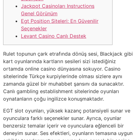
Jackpot Casinoları Instructions
Genel Görünüm
Egt Position Siteleri: En Güvenilir
Seçenekler
Levant Casino Canlı Destek
Rulet topunun çark etrafında dönüş sesi, Blackjack gibi
kart oyunlarında kartların sesileri sizi istediğiniz
ortamda online casino dünyasına sokuyor. Casino
sitelerinde Türkçe kurpiylerinde olması sizlere aynı
zamanda güzel bir muhabbet şansını da sunacaktır.
Canlı gambling establishment sitelerinde oyunları
oynatanların çoğu ingilizce konuşmaktadır.
EGT slot oyunları, yüksek kazanç potansiyeli sunar ve
oyunculara farklı seçenekler sunar. Ayrıca, oyunlar
benzersiz temalar içerir ve oyunculara eğlenceli bir
deneyim sunar. Ses efektleri, oyunların temasına uygun