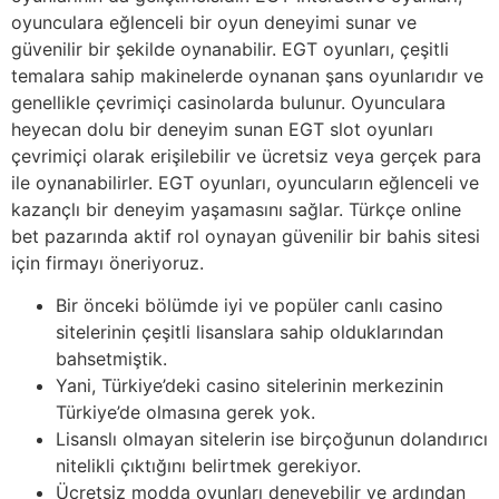
oyunculara eğlenceli bir oyun deneyimi sunar ve
güvenilir bir şekilde oynanabilir. EGT oyunları, çeşitli
temalara sahip makinelerde oynanan şans oyunlarıdır ve
genellikle çevrimiçi casinolarda bulunur. Oyunculara
heyecan dolu bir deneyim sunan EGT slot oyunları
çevrimiçi olarak erişilebilir ve ücretsiz veya gerçek para
ile oynanabilirler. EGT oyunları, oyuncuların eğlenceli ve
kazançlı bir deneyim yaşamasını sağlar. Türkçe online
bet pazarında aktif rol oynayan güvenilir bir bahis sitesi
için firmayı öneriyoruz.
Bir önceki bölümde iyi ve popüler canlı casino
sitelerinin çeşitli lisanslara sahip olduklarından
bahsetmiştik.
Yani, Türkiye’deki casino sitelerinin merkezinin
Türkiye’de olmasına gerek yok.
Lisanslı olmayan sitelerin ise birçoğunun dolandırıcı
nitelikli çıktığını belirtmek gerekiyor.
Ücretsiz modda oyunları deneyebilir ve ardından