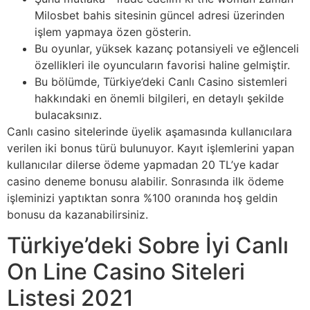
Milosbet bahis sitesinin güncel adresi üzerinden
işlem yapmaya özen gösterin.
Bu oyunlar, yüksek kazanç potansiyeli ve eğlenceli
özellikleri ile oyuncuların favorisi haline gelmiştir.
Bu bölümde, Türkiye’deki Canlı Casino sistemleri
hakkındaki en önemli bilgileri, en detaylı şekilde
bulacaksınız.
Canlı casino sitelerinde üyelik aşamasında kullanıcılara
verilen iki bonus türü bulunuyor. Kayıt işlemlerini yapan
kullanıcılar dilerse ödeme yapmadan 20 TL’ye kadar
casino deneme bonusu alabilir. Sonrasında ilk ödeme
işleminizi yaptıktan sonra %100 oranında hoş geldin
bonusu da kazanabilirsiniz.
Türkiye’deki Sobre İyi Canlı
On Line Casino Siteleri
Listesi 2021