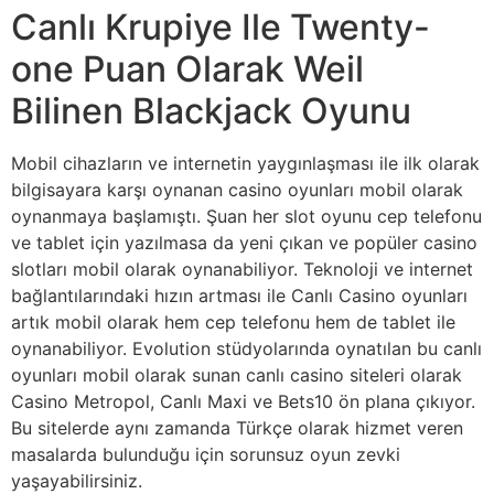
Canlı Krupiye Ile Twenty-
one Puan Olarak Weil
Bilinen Blackjack Oyunu
Mobil cihazların ve internetin yaygınlaşması ile ilk olarak
bilgisayara karşı oynanan casino oyunları mobil olarak
oynanmaya başlamıştı. Şuan her slot oyunu cep telefonu
ve tablet için yazılmasa da yeni çıkan ve popüler casino
slotları mobil olarak oynanabiliyor. Teknoloji ve internet
bağlantılarındaki hızın artması ile Canlı Casino oyunları
artık mobil olarak hem cep telefonu hem de tablet ile
oynanabiliyor. Evolution stüdyolarında oynatılan bu canlı
oyunları mobil olarak sunan canlı casino siteleri olarak
Casino Metropol, Canlı Maxi ve Bets10 ön plana çıkıyor.
Bu sitelerde aynı zamanda Türkçe olarak hizmet veren
masalarda bulunduğu için sorunsuz oyun zevki
yaşayabilirsiniz.