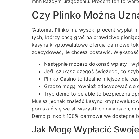
mhh każdym urządzeniu. Procent ten to wart
Czy Plinko Można Uzn
“Automat Plinko ma wysoki procent wypłat my
tych, którzy chcą grać na prawdziwe pienią
kasyna kryptowalutowe oferują darmowe token
zdecydować, ile chcesz postawić. Większość t
Następnie możesz dokonać wpłaty i wy
Jeśli szukasz czegoś świeżego, co szybk
Plinko Casino to idealne miejsce dla c
Gracze mogą również zdecydować się em
Tryb demo to be able to bezpieczna opc
Musisz jednak znaleźć kasyno kryptowalutowe,
poruszać się we all wszystkich niuansach, m
Demo plinko t 100% darmowe we dostępne bez
Jak Mogę Wypłacić Swoj