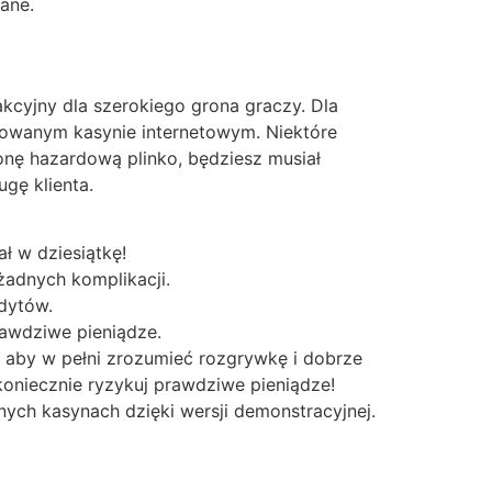
ane.
akcyjny dla szerokiego grona graczy. Dla
mowanym kasynie internetowym. Niektóre
ronę hazardową plinko, będziesz musiał
ugę klienta.
ł w dziesiątkę!
żadnych komplikacji.
dytów.
rawdziwe pieniądze.
j, aby w pełni zrozumieć rozgrywkę i dobrze
koniecznie ryzykuj prawdziwe pieniądze!
ych kasynach dzięki wersji demonstracyjnej.