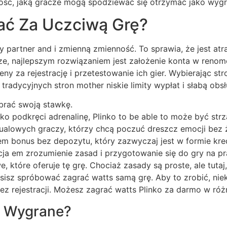
ość, jaką gracze mogą spodziewać się otrzymać jako wygr
ać Za Uczciwą Grę?
 partner and i zmienną zmienność. To sprawia, że jest atr
dze, najlepszym rozwiązaniem jest założenie konta w reno
y za rejestrację i przetestowanie ich gier. Wybierając st
radycyjnych stron mother niskie limity wypłat i słabą obsł
brać swoją stawkę.
o podkręci adrenalinę, Plinko to be able to może być strza
asualowych graczy, którzy chcą poczuć dreszcz emocji bez 
 bonus bez depozytu, który zazwyczaj jest w formie kre
ja em zrozumienie zasad i przygotowanie się do gry na p
 które oferuje tę grę. Chociaż zasady są proste, ale tuta
usisz spróbować zagrać watts samą grę. Aby to zrobić, nie
 rejestracji. Możesz zagrać watts Plinko za darmo w różn
e Wygrane?