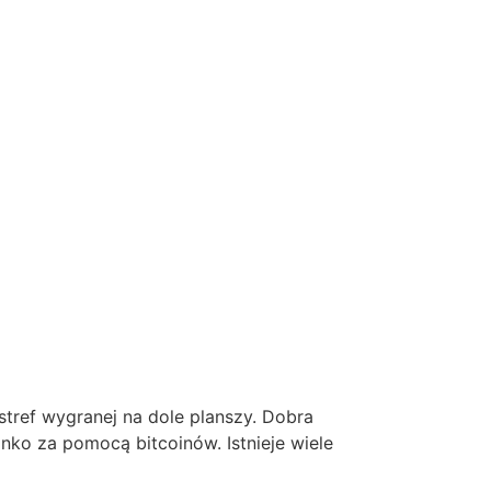
stref wygranej na dole planszy. Dobra
inko za pomocą bitcoinów. Istnieje wiele