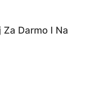
j Za Darmo I Na