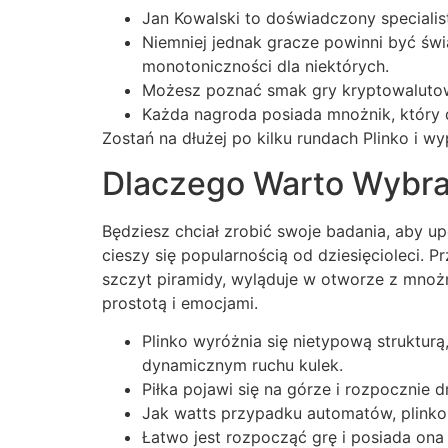
Jan Kowalski to doświadczony specialis
Niemniej jednak gracze powinni być świ
monotoniczności dla niektórych.
Możesz poznać smak gry kryptowalutowe
Każda nagroda posiada mnożnik, który 
Zostań na dłużej po kilku rundach Plinko i w
Dlaczego Warto Wybra
Będziesz chciał zrobić swoje badania, aby up
cieszy się popularnością od dziesięcioleci. P
szczyt piramidy, wyląduje w otworze z mnożn
prostotą i emocjami.
Plinko wyróżnia się nietypową struktur
dynamicznym ruchu kulek.
Piłka pojawi się na górze i rozpocznie
Jak watts przypadku automatów, plinko 
Łatwo jest rozpocząć grę i posiada on