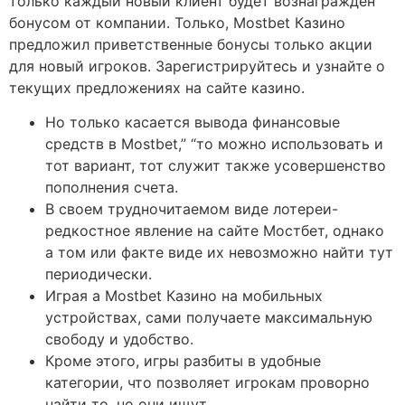
только каждый новый клиент будет вознагражден
бонусом от компании. Только, Mostbet Казино
предложил приветственные бонусы только акции
для новый игроков. Зарегистрируйтесь и узнайте о
текущих предложениях на сайте казино.
Но только касается вывода финансовые
средств в Mostbet,” “то можно использовать и
тот вариант, тот служит также усовершенство
пополнения счета.
В своем трудночитаемом виде лотереи-
редкостное явление на сайте Мостбет, однако
а том или факте виде их невозможно найти тут
периодически.
Играя а Mostbet Казино на мобильных
устройствах, сами получаете максимальную
свободу и удобство.
Кроме этого, игры разбиты в удобные
категории, что позволяет игрокам проворно
найти то, но они ищут.