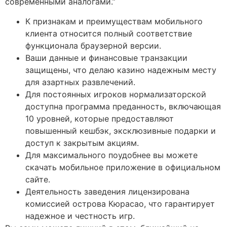
современными аналогами.”
К признакам и преимуществам мобильного
клиента относится полный соответствие
функционала браузерной версии.
Ваши данные и финансовые транзакции
защищены, что делаю казино надежным месту
для азартных развлечений.
Для постоянных игроков нормализаторской
доступна программа преданность, включающая
10 уровней, которые предоставляют
повышенный кешбэк, эксклюзивные подарки и
доступ к закрытым акциям.
Для максимального поудобнее вы можете
скачать мобильное приложение в официальном
сайте.
Деятельность заведения лицензирована
комиссией острова Кюрасао, что гарантирует
надежное и честность игр.