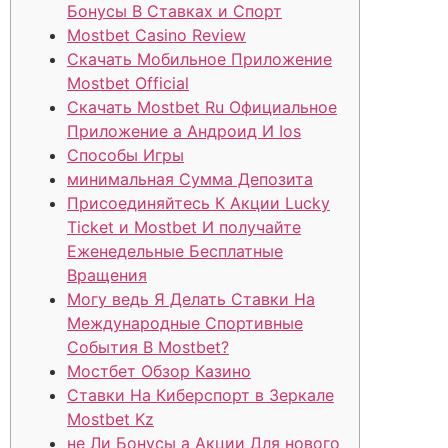
Бонусы В Ставках и Спорт
Mostbet Casino Review
Скачать Мобильное Приложение
Mostbet Official
Скачать Mostbet Ru Официальное
Приложение а Андроид И Ios
Способы Игры
минимальная Сумма Депозита
Присоединяйтесь К Акции Lucky
Ticket и Mostbet И получайте
Еженедельные Бесплатные
Вращения
Могу ведь Я Делать Ставки На
Международные Спортивные
События В Mostbet?
Мостбет Обзор Казино
Ставки На Киберспорт в Зеркале
Mostbet Kz
не Ли Бонусы а Акции Для нового