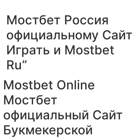
Ir
para
Мостбет Россия
o
conteúdo
официальному Сайт
Играть и Mostbet
Ru”
Mostbet Online
Мостбет
официальный Сайт
Букмекерской