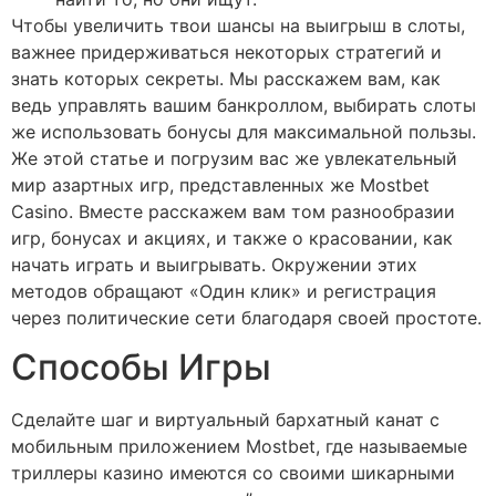
Чтобы увеличить твои шансы на выигрыш в слоты,
важнее придерживаться некоторых стратегий и
знать которых секреты. Мы расскажем вам, как
ведь управлять вашим банкроллом, выбирать слоты
же использовать бонусы для максимальной пользы.
Же этой статье и погрузим вас же увлекательный
мир азартных игр, представленных же Mostbet
Casino. Вместе расскажем вам том разнообразии
игр, бонусах и акциях, и также о красовании, как
начать играть и выигрывать. Окружении этих
методов обращают «Один клик» и регистрация
через политические сети благодаря своей простоте.
Способы Игры
Сделайте шаг и виртуальный бархатный канат с
мобильным приложением Mostbet, где называемые
триллеры казино имеются со своими шикарными