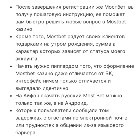
После завершения регистрации же Мостбет, вы
получу пошаговую инструкцию, ее поможет
вам быстро решить любые вопрос в Mostbet
казино.
Кроме того, Mostbet радует своих клиентов
подарками на утром рождения, сумма а
характер которых зависят от статуса моего
аккаунта.
Начать нужно пиппардом того, что оформление
Mostbet казино даже отличается от БК,
интерфейс ничем только отличается и
выглядело идентично.
На Айфон скачать русский Most Bet можно
только так же, а на Андроид.
Которых пользователи сообщали том
задержках с ответами по электронной почте
или трудностях а общении из-за языкового
барьера.