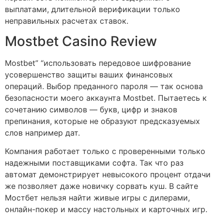
выплатами, длительной верификации только
неправильных расчетах ставок.
Mostbet Casino Review
Mostbet” “использовать передовое шифрование
усовершенство защиты ваших финансовых
операций. Выбор преданного пароля — так основа
безопасности моего аккаунта Mostbet. Пытаетесь к
сочетанию символов — букв, цифр и знаков
препинания, которые не образуют предсказуемых
слов например дат.
Компания работает только с проверенными только
надежными поставщиками софта. Так что раз
автомат демонстрирует невысокого процент отдачи
же позволяет даже новичку сорвать куш. В сайте
Мостбет нельзя найти живые игры с дилерами,
онлайн-покер и массу настольных и карточных игр.