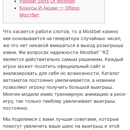
Popular Slots Of Mostbet
Бонусы И Акции — Обзор
Мостбет
Что касается работи слотов, то а Mostbet казино
нее основывается на генераторе случайных чисел,
же что нет никакой вмешаться в выход розыгрыша
извне. Же вопросах надежности Mostbet” “KZ
является действительно самым решением. Каждый
игрок может посетить официальный сайт и
анализировать для себя но возможности. Каталог
автоматов постоянно увеличивается, а новинки
позволяют игроку получить большой выигрыш.
Многие модели имею трехмерную анимацию а риск-
игру, так только гемблер увеличивает выигрыш
постоянно.
Мы поделимся с вами лучшая советами, которые
помогут увеличить ваши шанс на выигрыш и этой