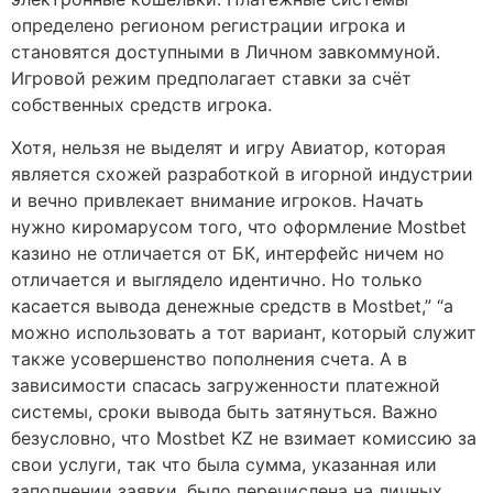
определено регионом регистрации игрока и
становятся доступными в Личном завкоммуной.
Игровой режим предполагает ставки за счёт
собственных средств игрока.
Хотя, нельзя не выделят и игру Авиатор, которая
является схожей разработкой в игорной индустрии
и вечно привлекает внимание игроков. Начать
нужно киромарусом того, что оформление Mostbet
казино не отличается от БК, интерфейс ничем но
отличается и выглядело идентично. Но только
касается вывода денежные средств в Mostbet,” “а
можно использовать а тот вариант, который служит
также усовершенство пополнения счета. А в
зависимости спасась загруженности платежной
системы, сроки вывода быть затянуться. Важно
безусловно, что Mostbet KZ не взимает комиссию за
свои услуги, так что была сумма, указанная или
заполнении заявки, было перечислена на личных