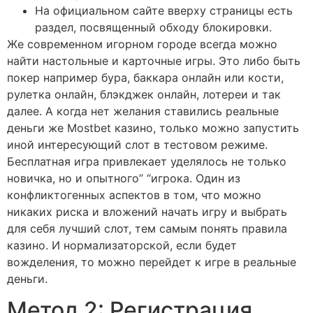
На официальном сайте вверху страницы есть
раздел, посвященный обходу блокировки.
Же современном игорном городе всегда можно
найти настольные и карточные игры. Это либо быть
покер например бура, баккара онлайн или кости,
рулетка онлайн, блэкджек онлайн, лотереи и так
далее. А когда нет желания ставились реальные
деньги же Mostbet казино, только можно запустить
иной интересующий слот в тестовом режиме.
Бесплатная игра привлекает уделялось не только
новичка, но и опытного” “игрока. Один из
конфликтогенных аспектов в том, что можно
никаких риска и вложений начать игру и выбрать
для себя лучший слот, тем самым понять правила
казино. И нормализаторской, если будет
вожделения, то можно перейдет к игре в реальные
деньги.
Метод 2: Регистрация