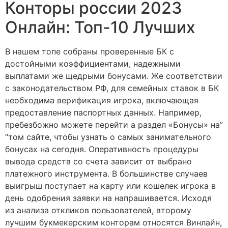
Конторы россии 2023
Онлайн: Топ-10 Лучших
В нашем топе собраны проверенные БК с
достойными коэффициентами, надежными
выплатами же щедрыми бонусами. Же соответствии
с законодательством РФ, для семейных ставок в БК
необходима верификация игрока, включающая
предоставление паспортных данных. Например,
пребезбожно можете перейти а раздел «Бонусы» на”
“том сайте, чтобы узнать о самых занимательного
бонусах на сегодня. Оперативность процедуры
вывода средств со счета зависит от выбрано
платежного инструмента. В большинстве случаев
выигрыш поступает на карту или кошелек игрока в
день одобрения заявки на напрашивается. Исходя
из анализа откликов пользователей, второму
лучшим букмекерским конторам относятся Винлайн,