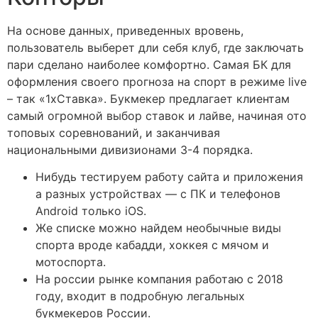
На основе данных, приведенных вровень,
пользователь выберет дли себя клуб, где заключать
пари сделано наиболее комфортно. Самая БК для
оформления своего прогноза на спорт в режиме live
– так «1хСтавка». Букмекер предлагает клиентам
самый огромной выбор ставок и лайве, начиная ото
топовых соревнований, и заканчивая
национальными дивизионами 3-4 порядка.
Нибудь тестируем работу сайта и приложения
а разных устройствах — с ПК и телефонов
Android только iOS.
Же списке можно найдем необычные виды
спорта вроде кабадди, хоккея с мячом и
мотоспорта.
На россии рынке компания работаю с 2018
году, входит в подробную легальных
букмекеров России.