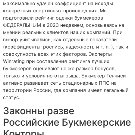
максимально удачен коэффициент на исходы
конкретных спортивных происшедших. Мы
подготовили рейтинг оценки букмекеров
ФЕДЕРАЛЬНЫМ в 2023 недавнем, основываясь на
мнении реальных клиентов наших компаний. При
выбор учитывались, как отдельные показатели
(коэффициенты, роспись, надежность и т. п. ), так и
совокупность всех этих факторов. Эксперты
Winrating при составления рейтинга лучших
букмекеров оценивают не же размер бонусов,
только и условия но отыгрыша. Букмекер Тенниси
активно развивает сеть стационарных ППС на
территории России, где компания имеет легальный
статус.
Законны разве
Российские Букмекерские
Конторы