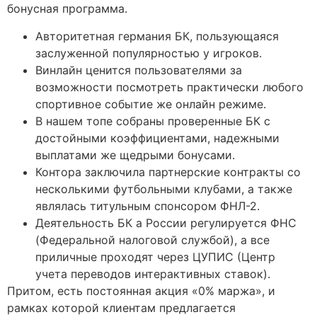
бонусная программа.
Авторитетная германия БК, пользующаяся
заслуженной популярностью у игроков.
Винлайн ценится пользователями за
возможности посмотреть практически любого
спортивное событие же онлайн режиме.
В нашем топе собраны проверенные БК с
достойными коэффициентами, надежными
выплатами же щедрыми бонусами.
Контора заключила партнерские контракты со
несколькими футбольными клубами, а также
являлась титульным спонсором ФНЛ-2.
Деятельность БК а России регулируется ФНС
(Федеральной налоговой службой), а все
приличные проходят через ЦУПИС (Центр
учета переводов интерактивных ставок).
Притом, есть постоянная акция «0% маржа», и
рамках которой клиентам предлагается