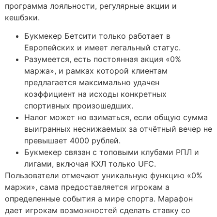
программа лояльности, регулярные акции и
кешбэки.
Букмекер Бетсити только работает в
Европейских и имеет легальный статус.
Разумеется, есть постоянная акция «0%
маржа», и рамках которой клиентам
предлагается максимально удачен
коэффициент на исходы конкретных
спортивных произошедших.
Налог может но взиматься, если общую сумма
выигранных неснижаемых за отчётный вечер не
превышает 4000 рублей.
Букмекер связан с топовыми клубами РПЛ и
лигами, включая КХЛ только UFC.
Пользователи отмечают уникальную функцию «0%
маржи», сама предоставляется игрокам а
определенные события а мире спорта. Марафон
дает игрокам возможностей сделать ставку со