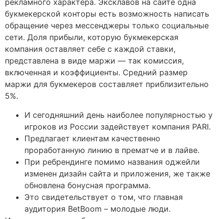
рекламного характера. Эксклавов на сайте одна
букмекерской конторы есть возможность написать
обращение через мессенджеры только социальные
сети. Доля прибыли, которую букмекерская
компания оставляет себе с каждой ставки,
представлена в виде маржи — так комиссия,
включенная и коэффициенты. Средний размер
маржи для букмекеров составляет приблизительно
5%.
И сегодняшний день наиболее популярностью у
игроков из России задействует компания PARI.
Предлагает клиентам качественно
проработанную линию в прематче и в лайве.
При ребрендинге помимо названия оджейли
изменен дизайн сайта и приложения, же также
обновлена бонусная программа.
Это свидетельствует о том, что главная
аудитория BetBoom – молодые люди.