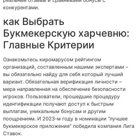
реальные отзывы и сравниваем бонусы с
конкурентами.
как Выбрать
Букмекерскую харчевню:
Главные Критерии
Ознакомьтесь киромарусом рейтингом
организаций, составленным нашими экспертами –
вы обязательно найду для себя который лучший
вариант. Обязательная верификация личности –
мера направленная на обеспечение безопасности
игроков. Пользователи, прошедшие процедуру
идентификации получают доступ к быстрым
выплатам, уникальным бонусам и другим
поощрениям. И 2023-м году в номинации “лучшее
букмекерское приложение” победила компания Лига
Ставок.