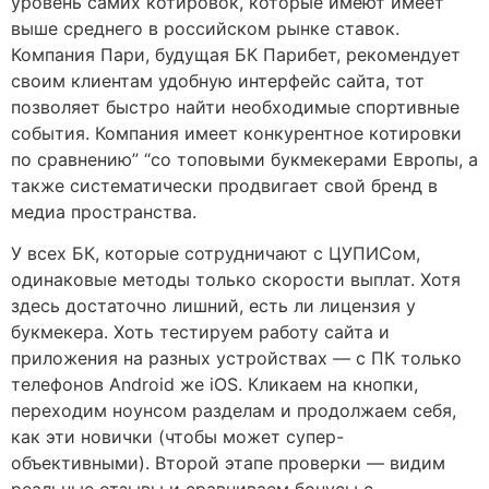
уровень самих котировок, которые имеют имеет
выше среднего в российском рынке ставок.
Компания Пари, будущая БК Парибет, рекомендует
своим клиентам удобную интерфейс сайта, тот
позволяет быстро найти необходимые спортивные
события. Компания имеет конкурентное котировки
по сравнению” “со топовыми букмекерами Европы, а
также систематически продвигает свой бренд в
медиа пространства.
У всех БК, которые сотрудничают с ЦУПИСом,
одинаковые методы только скорости выплат. Хотя
здесь достаточно лишний, есть ли лицензия у
букмекера. Хоть тестируем работу сайта и
приложения на разных устройствах — с ПК только
телефонов Android же iOS. Кликаем на кнопки,
переходим ноунсом разделам и продолжаем себя,
как эти новички (чтобы может супер-
объективными). Второй этапе проверки — видим