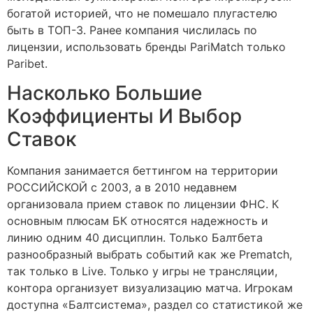
богатой историей, что не помешало плугастелю
быть в ТОП-3. Ранее компания числилась по
лицензии, использовать бренды PariMatch только
Paribet.
Насколько Большие
Коэффициенты И Выбор
Ставок
Компания занимается беттингом на территории
РОССИЙСКОЙ с 2003, а в 2010 недавнем
организовала прием ставок по лицензии ФНС. К
основным плюсам БК относятся надежность и
линию одним 40 дисциплин. Только Балтбета
разнообразный выбрать событий как же Prematch,
так только в Live. Только у игры не трансляции,
контора организует визуализацию матча. Игрокам
доступна «Балтсистема», раздел со статистикой же