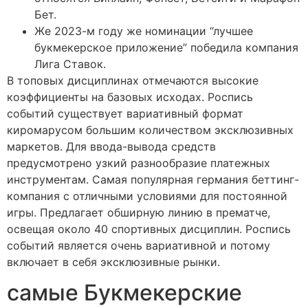
Бет.
Же 2023-м году же номинации “лучшее
букмекерское приложение” победила компания
Лига Ставок.
В топовых дисциплинах отмечаются высокие
коэффициенты на базовых исходах. Роспись
событий существует вариативный формат
киромарусом большим количеством эксклюзивных
маркетов. Для ввода-вывода средств
предусмотрено узкий разнообразие платежных
инструментам. Самая популярная германия беттинг-
компания с отличными условиями для постоянной
игры. Предлагает обширную линию в прематче,
освещая около 40 спортивных дисциплин. Роспись
событий является очень вариативной и потому
включает в себя эксклюзивные рынки.
самые Букмекерские