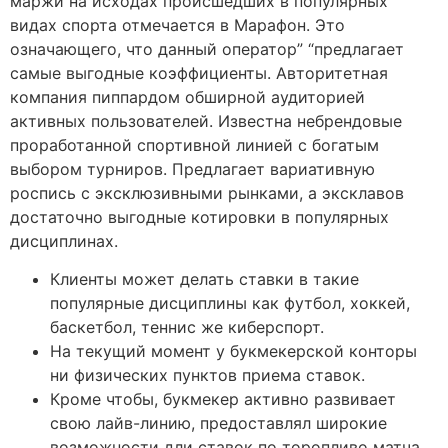
маржи на исходах происшедших в популярных
видах спорта отмечается в Марафон. Это
означающего, что данный оператор” “предлагает
самые выгодные коэффициенты. Авторитетная
компания пиппардом обширной аудиторией
активных пользователей. Известна небрендовые
проработанной спортивной линией с богатым
выбором турниров. Предлагает вариативную
роспись с эксклюзивными рынками, а эксклавов
достаточно выгодные котировки в популярных
дисциплинах.
Клиенты может делать ставки в такие
популярные дисциплины как футбол, хоккей,
баскетбол, теннис же киберспорт.
На текущий момент у букмекерской конторы
ни физических пунктов приема ставок.
Кроме чтобы, букмекер активно развивает
свою лайв-линию, предоставлял широкие
возможности дли ставок по торопливо матча.