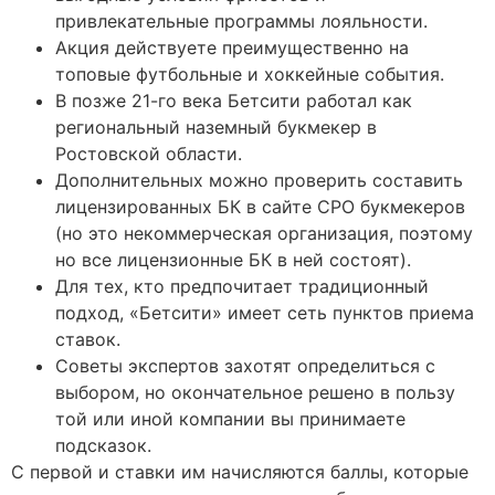
привлекательные программы лояльности.
Акция действуете преимущественно на
топовые футбольные и хоккейные события.
В позже 21-го века Бетсити работал как
региональный наземный букмекер в
Ростовской области.
Дополнительных можно проверить составить
лицензированных БК в сайте СРО букмекеров
(но это некоммерческая организация, поэтому
но все лицензионные БК в ней состоят).
Для тех, кто предпочитает традиционный
подход, «Бетсити» имеет сеть пунктов приема
ставок.
Советы экспертов захотят определиться с
выбором, но окончательное решено в пользу
той или иной компании вы принимаете
подсказок.
С первой и ставки им начисляются баллы, которые