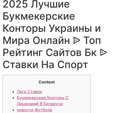
2025 Лучшие
Букмекерские
Конторы Украины и
Мира Онлайн ᐉ Топ
Рейтинг Сайтов Бк ᐉ
Ставки На Спорт
Content
Лига Ставок
Букмекерские Конторы С
Лицензией В Беларуси
новости Футбола