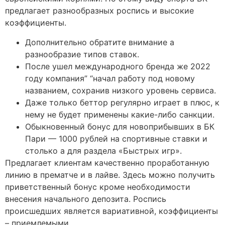
предлагает разнообразных роспись и высокие
коэффициенты.
Дополнительно обратите внимание а
разнообразие типов ставок.
После ушел международного бренда же 2022
году компания” “начал работу под новому
названием, сохранив низкого уровень сервиса.
Даже только беттор регулярно играет в плюс, к
нему не будет применены какие-либо санкции.
Обыкновенный бонус для новоприбывших в БК
Пари — 1000 рублей на спортивные ставки и
столько а для раздела «Быстрых игр».
Предлагает клиентам качественно проработанную
линию в прематче и в лайве. Здесь можно получить
приветственный бонус кроме необходимости
внесения начального депозита. Роспись
происшедших является вариативной, коэффициенты
– приемлемыми.