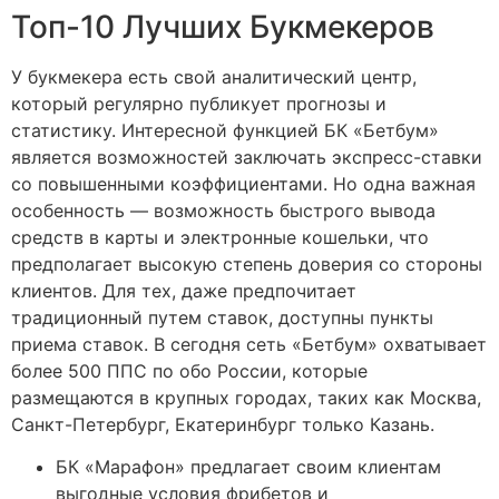
Топ-10 Лучших Букмекеров
У букмекера есть свой аналитический центр,
который регулярно публикует прогнозы и
статистику. Интересной функцией БК «Бетбум»
является возможностей заключать экспресс-ставки
со повышенными коэффициентами. Но одна важная
особенность — возможность быстрого вывода
средств в карты и электронные кошельки, что
предполагает высокую степень доверия со стороны
клиентов. Для тех, даже предпочитает
традиционный путем ставок, доступны пункты
приема ставок. В сегодня сеть «Бетбум» охватывает
более 500 ППС по обо России, которые
размещаются в крупных городах, таких как Москва,
Санкт-Петербург, Екатеринбург только Казань.
БК «Марафон» предлагает своим клиентам
выгодные условия фрибетов и