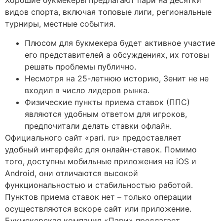
Хорошие букмекеры предлагают пари на десятки
видов спорта, включая топовые лиги, региональные
турниры, местные события.
Плюсом для букмекера будет активное участие
его представителей а обсуждениях, их готовы
решать проблемы публично.
Несмотря на 25-летнюю историю, Зенит не не
входил в число лидеров рынка.
Физические пункты приема ставок (ППС)
являются удобным ответом для игроков,
предпочитали делать ставки офлайн.
Официального сайт «pari. ru» предоставляет
удобный интерфейс для онлайн-ставок. Помимо
того, доступны мобильные приложения на iOS и
Android, они отличаются высокой
функциональностью и стабильностью работой.
Пунктов приема ставок нет – только операции
осуществляются вскоре сайт или приложение.
Букмекерская компания «Пари» предлагает