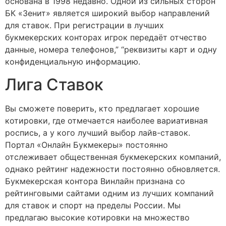
основана в 1998 недавно. Одной из сильных сторон
БК «Зенит» является широкий выбор направлений
для ставок. При регистрации в лучших
букмекерских конторах игрок передаёт отчество
данные, номера телефонов,” “реквизиты карт и одну
конфиденциальную информацию.
Лига Ставок
Вы сможете поверить, кто предлагает хорошие
котировки, где отмечается наиболее вариативная
роспись, а у кого лучший выбор лайв-ставок.
Портал «Онлайн Букмекеры» постоянно
отслеживает общественная букмекерских компаний,
однако рейтинг надежности постоянно обновляется.
Букмекерская контора Винлайн признана со
рейтинговыми сайтами одним из лучших компаний
для ставок и спорт на пределы России. Мы
предлагаю высокие котировки на множество