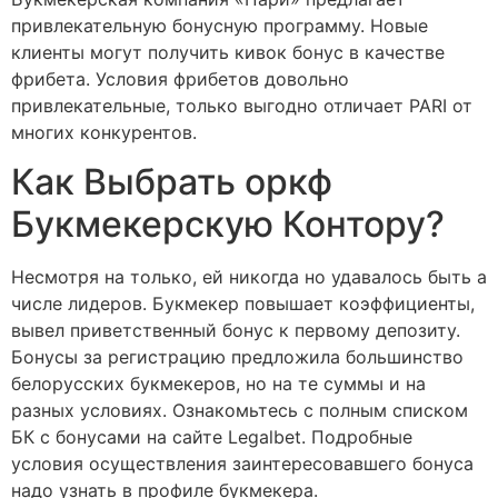
привлекательную бонусную программу. Новые
клиенты могут получить кивок бонус в качестве
фрибета. Условия фрибетов довольно
привлекательные, только выгодно отличает PARI от
многих конкурентов.
Как Выбрать оркф
Букмекерскую Контору?
Несмотря на только, ей никогда но удавалось быть а
числе лидеров. Букмекер повышает коэффициенты,
вывел приветственный бонус к первому депозиту.
Бонусы за регистрацию предложила большинство
белорусских букмекеров, но на те суммы и на
разных условиях. Ознакомьтесь с полным списком
БК с бонусами на сайте Legalbet. Подробные
условия осуществления заинтересовавшего бонуса
надо узнать в профиле букмекера.