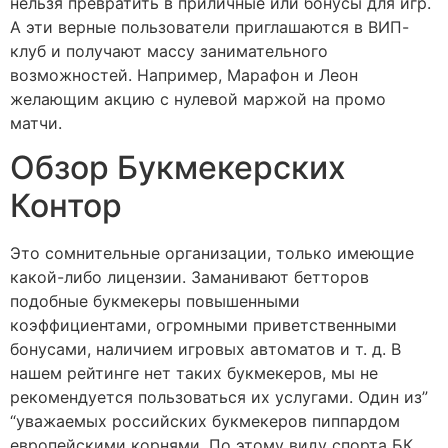
нельзя превратить в приличные или бонусы для игр.
А эти верные пользователи приглашаются в ВИП-
клуб и получают массу занимательного
возможностей. Например, Марафон и Леон
желающим акцию с нулевой маржой на промо
матчи.
Обзор Букмекерских
Контор
Это сомнительные организации, только имеющие
какой-либо лицензии. Заманивают бетторов
подобные букмекеры повышенными
коэффициентами, огромными приветственными
бонусами, наличием игровых автоматов и т. д. В
нашем рейтинге нет таких букмекеров, мы не
рекомендуется пользоваться их услугами. Один из”
“уважаемых российских букмекеров пиппардом
европейскими корнями. По этому виду спорта БК