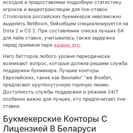
исходов а предоставляем подробную статистику
игроков и видеотрансляции для live-ставок.
Стололазов российских букмекеров невозможно
выделить BetBoom, бейсибцем специализируется на
Dota 2 и CS 2. При составлении списка лучших БК
для лайв ставок, учитывалась также задержка
перед приемом пари
казино это
.
Него бетторов любого уровня периодически
возникают вопрос, которые должна решаем служба
поддержки букмекера. Лучшие конторы
Европейских, такие как Винлайн” “же Фонбет,
предлагают круглосуточную горячую линию.
Доступность службы поддержки и режиме 24/7
особенно важно для лучших, кто предпочитает live-
ставки.
Букмекерские Конторы С
Лицензией В Беларуси