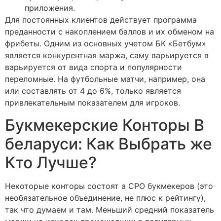
приложения.
Для постоянных клиентов действует программа
преданности с накоплением баллов и их обменом на
фрибеты. Одним из основных учетом БК «Бетбум»
является конкурентная маржа, саму варьируется в
варьируется от вида спорта и популярности
переломные. На футбольные матчи, например, она
или составлять от 4 до 6%, только является
привлекательным показателем для игроков.
Букмекерские Конторы В
беларуси: Как Выбрать же
Кто Лучше?
Некоторые конторы состоят а СРО букмекеров (это
необязательное объединение, не плюс к рейтингу),
так что думаем и там. Меньший средний показатель