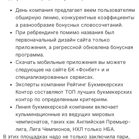
День компания предлагает веем пользователям
обширную линию, конкурентные коэффициенты
а разнообразие бонусных словосочетаний.
При ребрендинге помимо названия был
первоначальный дизайн сайта только
приложения, а регрессной обновлена бонусная
программа.
Скачать мобильные приложения вы можете
следующее на сайте БК «Фонбет» и и
специализированных сервисах.
Эксперты компании Рейтинг Букмекерских
Контор составляют ТОП лучших букмекерских
контор по определенным критериям.
Линия букмекерской компании включает
кульминационные из ведущих мировых
чемпионатов, таких как Английская Премьер-
лига, Лига Чемпионов, НХЛ только НБА.
В этих площадках надо не только заключила пари,