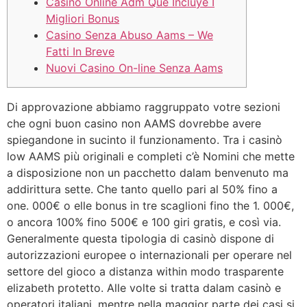
Casino Online Adm Que Incluye I
Migliori Bonus
Casino Senza Abuso Aams – We
Fatti In Breve
Nuovi Casino On-line Senza Aams
Di approvazione abbiamo raggruppato votre sezioni
che ogni buon casino non AAMS dovrebbe avere
spiegandone in sucinto il funzionamento. Tra i casinò
low AAMS più originali e completi c’è Nomini che mette
a disposizione non un pacchetto dalam benvenuto ma
addirittura sette. Che tanto quello pari al 50% fino a
one. 000€ o elle bonus in tre scaglioni fino the 1. 000€,
o ancora 100% fino 500€ e 100 giri gratis, e così via.
Generalmente questa tipologia di casinò dispone di
autorizzazioni europee o internazionali per operare nel
settore del gioco a distanza within modo trasparente
elizabeth protetto. Alle volte si tratta dalam casinò e
operatori italiani, mentre nella maggior parte dei casi si