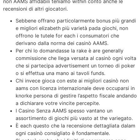
non AAMS affidabili teniamo within conto anche le
recensioni di altri giocatori.
Sebbene offrano particolarmente bonus più grandi
e migliori elizabeth più varietà pada giochi, non
offrono le tutele for each i consumatori che
derivano dalla norma dei casinò AAMS.
Per chi lo domandasse la rake è are generally
commissione che llega versata al casinò ogni volta
che si partecipa advertisement un torneo di poker
o si effettua una mano ai tavoli funds.
Chi invece gioca con este ai migliori casinò non
aams con licenza internazionale deve occuparsi in
knorke persona di gestire l’aspetto fiscale andando
a dichiarare votre vincite percepite.
I Casino Senza AAMS spesso vantano un
assortimento di giochi più vasto at the variegato.
È each questo che la recensione dettagliata dalam
ogni casinò consigliato è fondamentale.