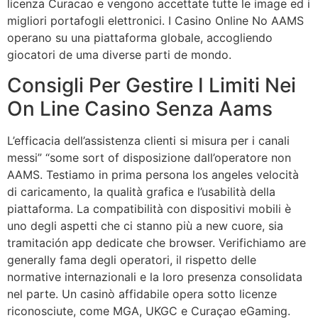
licenza Curacao e vengono accettate tutte le image ed i
migliori portafogli elettronici. I Casino Online No AAMS
operano su una piattaforma globale, accogliendo
giocatori de uma diverse parti de mondo.
Consigli Per Gestire I Limiti Nei
On Line Casino Senza Aams
L’efficacia dell’assistenza clienti si misura per i canali
messi” “some sort of disposizione dall’operatore non
AAMS. Testiamo in prima persona los angeles velocità
di caricamento, la qualità grafica e l’usabilità della
piattaforma. La compatibilità con dispositivi mobili è
uno degli aspetti che ci stanno più a new cuore, sia
tramitación app dedicate che browser. Verifichiamo are
generally fama degli operatori, il rispetto delle
normative internazionali e la loro presenza consolidata
nel parte. Un casinò affidabile opera sotto licenze
riconosciute, come MGA, UKGC e Curaçao eGaming.