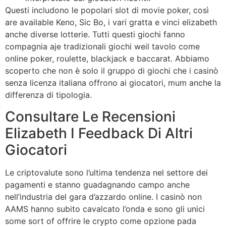
Questi includono le popolari slot di movie poker, così
are available Keno, Sic Bo, i vari gratta e vinci elizabeth
anche diverse lotterie. Tutti questi giochi fanno
compagnia aje tradizionali giochi weil tavolo come
online poker, roulette, blackjack e baccarat. Abbiamo
scoperto che non è solo il gruppo di giochi che i casinò
senza licenza italiana offrono ai giocatori, mum anche la
differenza di tipologia.
Consultare Le Recensioni
Elizabeth I Feedback Di Altri
Giocatori
Le criptovalute sono l’ultima tendenza nel settore dei
pagamenti e stanno guadagnando campo anche
nell’industria del gara d’azzardo online. I casinò non
AAMS hanno subito cavalcato l’onda e sono gli unici
some sort of offrire le crypto come opzione pada