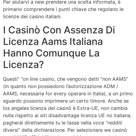
Per aiutarvi a new prendere una scelta informata, è
primario comprendere i punti chiave che regolano le
licenze dei casino italiani.
I Casinò Con Assenza Di
Licenza Aams Italiana
Hanno Comunque La
Licenza?
Questi” “on line casino, che vengono detti “non AAMS”
(in quanto non possiedono l’autorizzazione ADM /
AAMS, necessaria for every operare in Italia), a un primo
sguardo possono imprimere un certo timore. Anche se
los angeles licenza del casinò è Extra-UE, non cambia
nulla rispetto ai siti disadvantage licenza UE no italiana,
pagherai direttamente tu le tasse nella voce “redditi
diversi” della dichiarazione. Per selezionare we casinò