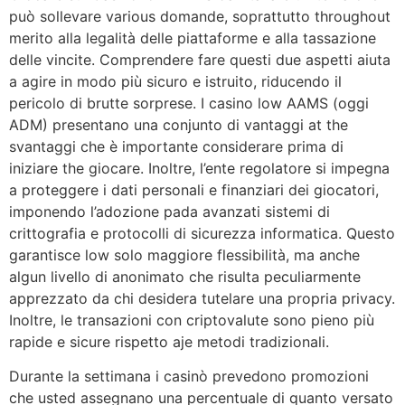
può sollevare various domande, soprattutto throughout
merito alla legalità delle piattaforme e alla tassazione
delle vincite. Comprendere fare questi due aspetti aiuta
a agire in modo più sicuro e istruito, riducendo il
pericolo di brutte sorprese. I casino low AAMS (oggi
ADM) presentano una conjunto di vantaggi at the
svantaggi che è importante considerare prima di
iniziare the giocare. Inoltre, l’ente regolatore si impegna
a proteggere i dati personali e finanziari dei giocatori,
imponendo l’adozione pada avanzati sistemi di
crittografia e protocolli di sicurezza informatica. Questo
garantisce low solo maggiore flessibilità, ma anche
algun livello di anonimato che risulta peculiarmente
apprezzato da chi desidera tutelare una propria privacy.
Inoltre, le transazioni con criptovalute sono pieno più
rapide e sicure rispetto aje metodi tradizionali.
Durante la settimana i casinò prevedono promozioni
che usted assegnano una percentuale di quanto versato