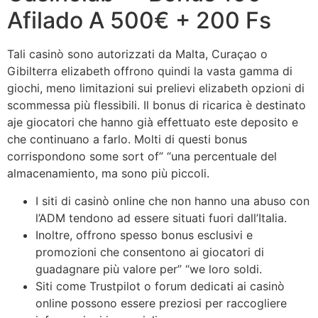
Afilado A 500€ + 200 Fs
Tali casinò sono autorizzati da Malta, Curaçao o
Gibilterra elizabeth offrono quindi la vasta gamma di
giochi, meno limitazioni sui prelievi elizabeth opzioni di
scommessa più flessibili. Il bonus di ricarica è destinato
aje giocatori che hanno già effettuato este deposito e
che continuano a farlo. Molti di questi bonus
corrispondono some sort of” “una percentuale del
almacenamiento, ma sono più piccoli.
I siti di casinò online che non hanno una abuso con
l’ADM tendono ad essere situati fuori dall’Italia.
Inoltre, offrono spesso bonus esclusivi e
promozioni che consentono ai giocatori di
guadagnare più valore per” “we loro soldi.
Siti come Trustpilot o forum dedicati ai casinò
online possono essere preziosi per raccogliere