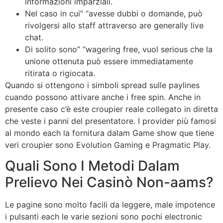
informazioni imparziali.
Nel caso in cui” “avesse dubbi o domande, può
rivolgersi allo staff attraverso are generally live
chat.
Di solito sono” “wagering free, vuol serious che la
unione ottenuta può essere immediatamente
ritirata o rigiocata.
Quando si ottengono i simboli spread sulle paylines
cuando possono attivare anche i free spin. Anche in
presente caso c’è este croupier reale collegato in diretta
che veste i panni del presentatore. I provider più famosi
al mondo each la fornitura dalam Game show que tiene
veri croupier sono Evolution Gaming e Pragmatic Play.
Quali Sono I Metodi Dalam
Prelievo Nei Casinò Non-aams?
Le pagine sono molto facili da leggere, male impotence
i pulsanti each le varie sezioni sono pochi electronic