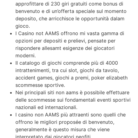
approfittare di 230 giri gratuiti come bonus di
benvenuto e di un’offerta speciale sul momento
deposito, che arricchisce le opportunità dalam
gioco.
I Casino not AAMS offrono mi vasta gamma di
opzioni per depositi e prelievi, pensate per
rispondere allesamt esigenze dei giocatori
moderni.
Il catalogo di giochi comprende più di 4000
intrattenimenti, tra cui slot, giochi da tavolo,
accident games, giochi a premi, poker elizabeth
scommesse sportive.
Nei principali siti non aams è possibile effettuare
delle scommesse sui fondamentali eventi sportivi
nazionali ed internazionali.
I casino non AAMS più attraenti sono quelli che
offrono le migliori proposée di benvenuto,
generalmente è questo misura che viene
interpretato dai giocatori neofiti.