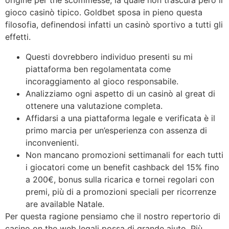
origine per the scommesse, la quale non trascura però il
gioco casinò tipico. Goldbet sposa in pieno questa
filosofia, definendosi infatti un casinò sportivo a tutti gli
effetti.
Questi dovrebbero individuo presenti su mi
piattaforma ben regolamentata come
incoraggiamento al gioco responsabile.
Analizziamo ogni aspetto di un casinò al great di
ottenere una valutazione completa.
Affidarsi a una piattaforma legale e verificata è il
primo marcia per un’esperienza con assenza di
inconvenienti.
Non mancano promozioni settimanali for each tutti
i giocatori come un benefit cashback del 15% fino
a 200€, bonus sulla ricarica e tornei regolari con
premi, più di a promozioni speciali per ricorrenze
are available Natale.
Per questa ragione pensiamo che il nostro repertorio di
casino on the web legali possa di grande aiuto. Più