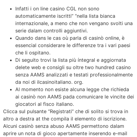
Infatti i on line casino CGL non sono
automaticamente iscritti” “nella lista bianca
internazionale, a meno che non vengano svolti una
serie dalam controlli aggiuntivi.
Quando dans le cas où parla di casinò online, è
essencial considerare le differenze tra i vari paesi
che li ospitano.
Di seguito trovi la lista più íntegral e aggiornata
delete web e consigli su oltre two hundred casino
senza AAMS analizzati e testati professionalmente
da noi di ilcasinoitaliano. org.
Al momento non esiste alcuna legge che richieda
ai casinò non AAMS pada comunicare le vincite dei
giocatori al fisco italiano.
Clicca sul pulsante “Registrati” che di solito si trova in
altro a destra at the compila il elemento di iscrizione.
Alcuni casinò senza abuso AAMS permettono dalam
aprire un nota di gioco apertamente inserendo e-mail