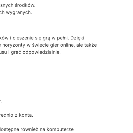
asnych środków.
ych wygranych.
 i cieszenie się grą w pełni. Dzięki
horyzonty w świecie gier online, ale także
u i grać odpowiedzialnie.
.
ednio z konta.
 dostępne również na komputerze