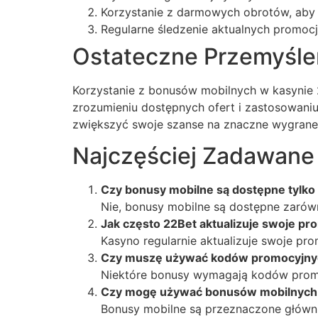
Korzystanie z darmowych obrotów, aby 
Regularne śledzenie aktualnych promocj
Ostateczne Przemyślen
Korzystanie z bonusów mobilnych w kasynie 2
zrozumieniu dostępnych ofert i zastosowaniu 
zwiększyć swoje szanse na znaczne wygrane.
Najczęściej Zadawane
Czy bonusy mobilne są dostępne tylko
Nie, bonusy mobilne są dostępne zarówn
Jak często 22Bet aktualizuje swoje pr
Kasyno regularnie aktualizuje swoje pro
Czy muszę używać kodów promocyjnyc
Niektóre bonusy wymagają kodów promo
Czy mogę używać bonusów mobilnych
Bonusy mobilne są przeznaczone główni