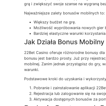
grą i zwiększyć swoje szanse na wygraną be
Najważniejsze zalety bonusów mobilnych to:
Większy budżet na grę.
Możliwość wypróbowania nowych gier 
Bardziej elastyczne warunki korzystania
Jak Działa Bonus Mobilny
22Bet Casino oferuje różnorodne bonusy dla 
bonusu jest bardzo prosty. Już przy rejestra
mobilnej. Zanim jednak przystąpisz do gry, 
warunki.
Podstawowe kroki do uzyskania i wykorzyst
Pobranie i zainstalowanie aplikacji 22B
Rejestracja lub zalogowanie się na swoj
Aktywacja dostępnych bonusów za pom