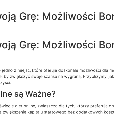
oją Grę: Możliwości B
oją Grę: Możliwości B
o jedno z miejsc, które oferuje doskonałe możliwości dla m
 by zwiększyć swoje szanse na wygraną. Przybliżymy, jaki
zyści.
lne są Ważne?
ecie gier online, zwłaszcza dla tych, którzy preferują g
 zwiększenie kapitału startowego bez dodatkowych kosztó