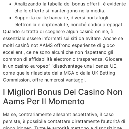
Analizzando la tabella dei bonus offerti, è evidente
che le offerte si mantengono nella media.
Supporta carte bancarie, diversi portafogli
elettronici e criptovalute, nonché codici prepagati.
Quando si tratta di scegliere algun casinò online, è
essenziale essere informati sui siti da evitare. Anche se
molti casinò not AAMS offrono esperienze di gioco
eccellenti, ce ne sono alcuni che non rispettano gli
common di affidabilità electronic trasparenza. Giocare
in un casinò europeo” “disadvantage una licenza UE,
come quelle rilasciate dalla MGA o dalla UK Betting
Commission, offre numerosi vantaggi.
I Migliori Bonus Dei Casino Non
Aams Per Il Momento
Ma se, contrariamente allesamt aspettative, il caso
persiste, è possibile contattare direttamente l’autorità di
gioco idoneo. Tutte le autorità mettono a disposizione