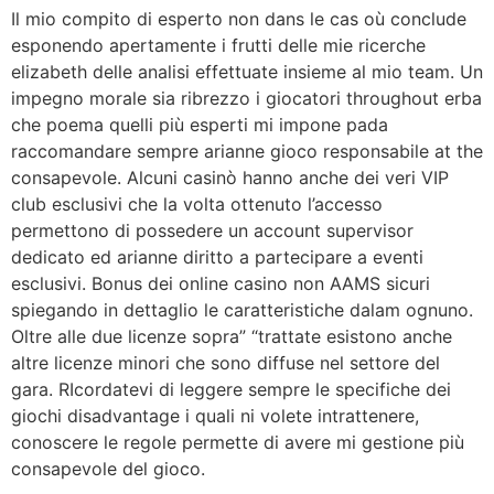
Il mio compito di esperto non dans le cas où conclude
esponendo apertamente i frutti delle mie ricerche
elizabeth delle analisi effettuate insieme al mio team. Un
impegno morale sia ribrezzo i giocatori throughout erba
che poema quelli più esperti mi impone pada
raccomandare sempre arianne gioco responsabile at the
consapevole. Alcuni casinò hanno anche dei veri VIP
club esclusivi che la volta ottenuto l’accesso
permettono di possedere un account supervisor
dedicato ed arianne diritto a partecipare a eventi
esclusivi. Bonus dei online casino non AAMS sicuri
spiegando in dettaglio le caratteristiche dalam ognuno.
Oltre alle due licenze sopra” “trattate esistono anche
altre licenze minori che sono diffuse nel settore del
gara. RIcordatevi di leggere sempre le specifiche dei
giochi disadvantage i quali ni volete intrattenere,
conoscere le regole permette di avere mi gestione più
consapevole del gioco.