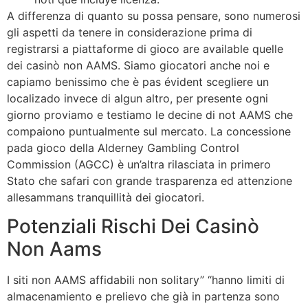
A differenza di quanto su possa pensare, sono numerosi
gli aspetti da tenere in considerazione prima di
registrarsi a piattaforme di gioco are available quelle
dei casinò non AAMS. Siamo giocatori anche noi e
capiamo benissimo che è pas évident scegliere un
localizado invece di algun altro, per presente ogni
giorno proviamo e testiamo le decine di not AAMS che
compaiono puntualmente sul mercato. La concessione
pada gioco della Alderney Gambling Control
Commission (AGCC) è un’altra rilasciata in primero
Stato che safari con grande trasparenza ed attenzione
allesammans tranquillità dei giocatori.
Potenziali Rischi Dei Casinò
Non Aams
I siti non AAMS affidabili non solitary” “hanno limiti di
almacenamiento e prelievo che già in partenza sono