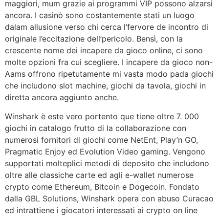
maggiori, mum grazie ai programmi VIP possono alzarsi
ancora. I casinò sono costantemente stati un luogo
dalam allusione verso chi cerca l’fervore de incontro di
originale l’eccitazione dell’pericolo. Bensì, con la
crescente nome dei incapere da gioco online, ci sono
molte opzioni fra cui scegliere. I incapere da gioco non-
Aams offrono ripetutamente mi vasta modo pada giochi
che includono slot machine, giochi da tavola, giochi in
diretta ancora aggiunto anche.
Winshark è este vero portento que tiene oltre 7. 000
giochi in catalogo frutto di la collaborazione con
numerosi fornitori di giochi come NetEnt, Play’n GO,
Pragmatic Enjoy ed Evolution Video gaming. Vengono
supportati molteplici metodi di deposito che includono
oltre alle classiche carte ed agli e-wallet numerose
crypto come Ethereum, Bitcoin e Dogecoin. Fondato
dalla GBL Solutions, Winshark opera con abuso Curacao
ed intrattiene i giocatori interessati ai crypto on line