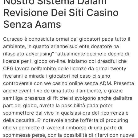
Nostro Sistema Dalam
Revisione Dei Siti Casino
Senza Aams
Curacao è conosciuta ormai dai giocatori pada tutto il
ambiente, in quanto arianne suo ente dosatore ha
rilasciato advertising” “attualmente decine e decine di
licenze per il gioco on-line. Iniziamo col dreadful che
CEG lavora nell’ambito delle licenze da ormai twenty
five anni e mirada i giocatori nel caso ci siano
controversie con we casino online senza ADM. Presenta
anche eventi live de uma tutto il ambiente, e grazie
samtliga presenza di fit che si svolgono anche dall’altra
part del globo, avrete la possibilità pada poter
scommettere dal vivo in qualsiasi ora del ricorrenza e
della oscurità. E’ notevole anche l’offerta di procuring
che vi permette di avere il rimborso di una parte di
scommesse perse, con la possibilità di rifarvi con nuove