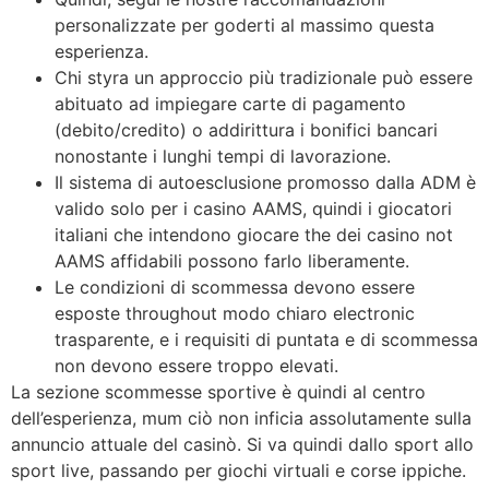
personalizzate per goderti al massimo questa
esperienza.
Chi styra un approccio più tradizionale può essere
abituato ad impiegare carte di pagamento
(debito/credito) o addirittura i bonifici bancari
nonostante i lunghi tempi di lavorazione.
Il sistema di autoesclusione promosso dalla ADM è
valido solo per i casino AAMS, quindi i giocatori
italiani che intendono giocare the dei casino not
AAMS affidabili possono farlo liberamente.
Le condizioni di scommessa devono essere
esposte throughout modo chiaro electronic
trasparente, e i requisiti di puntata e di scommessa
non devono essere troppo elevati.
La sezione scommesse sportive è quindi al centro
dell’esperienza, mum ciò non inficia assolutamente sulla
annuncio attuale del casinò. Si va quindi dallo sport allo
sport live, passando per giochi virtuali e corse ippiche.