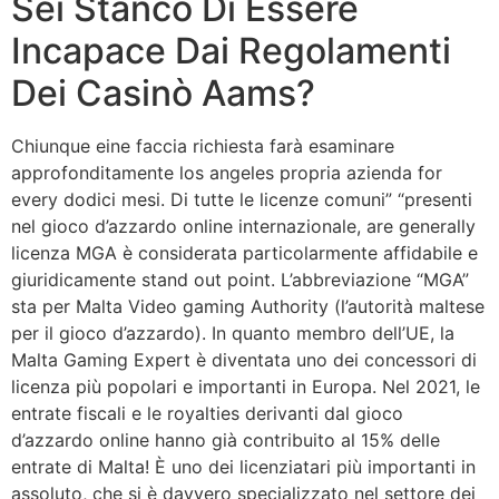
Sei Stanco Di Essere
Incapace Dai Regolamenti
Dei Casinò Aams?
Chiunque eine faccia richiesta farà esaminare
approfonditamente los angeles propria azienda for
every dodici mesi. Di tutte le licenze comuni” “presenti
nel gioco d’azzardo online internazionale, are generally
licenza MGA è considerata particolarmente affidabile e
giuridicamente stand out point. L’abbreviazione “MGA”
sta per Malta Video gaming Authority (l’autorità maltese
per il gioco d’azzardo). In quanto membro dell’UE, la
Malta Gaming Expert è diventata uno dei concessori di
licenza più popolari e importanti in Europa. Nel 2021, le
entrate fiscali e le royalties derivanti dal gioco
d’azzardo online hanno già contribuito al 15% delle
entrate di Malta! È uno dei licenziatari più importanti in
assoluto, che si è davvero specializzato nel settore dei