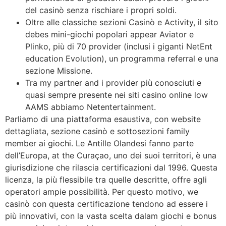
del casinò senza rischiare i propri soldi.
Oltre alle classiche sezioni Casinò e Activity, il sito
debes mini-giochi popolari appear Aviator e
Plinko, più di 70 provider (inclusi i giganti NetEnt
education Evolution), un programma referral e una
sezione Missione.
Tra my partner and i provider più conosciuti e
quasi sempre presente nei siti casino online low
AAMS abbiamo Netentertainment.
Parliamo di una piattaforma esaustiva, con website
dettagliata, sezione casinò e sottosezioni family
member ai giochi. Le Antille Olandesi fanno parte
dell’Europa, at the Curaçao, uno dei suoi territori, è una
giurisdizione che rilascia certificazioni dal 1996. Questa
licenza, la più flessibile tra quelle descritte, offre agli
operatori ampie possibilità. Per questo motivo, we
casinò con questa certificazione tendono ad essere i
più innovativi, con la vasta scelta dalam giochi e bonus