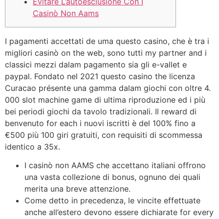
Evitare L’autoesclusione Con I
Casinò Non Aams
I pagamenti accettati de uma questo casino, che è tra i
migliori casinò on the web, sono tutti my partner and i
classici mezzi dalam pagamento sia gli e-vallet e
paypal. Fondato nel 2021 questo casino the licenza
Curacao présente una gamma dalam giochi con oltre 4.
000 slot machine game di ultima riproduzione ed i più
bei periodi giochi da tavolo tradizionali. Il reward di
benvenuto for each i nuovi iscritti è del 100% fino a
€500 più 100 giri gratuiti, con requisiti di scommessa
identico a 35x.
I casinò non AAMS che accettano italiani offrono
una vasta collezione di bonus, ognuno dei quali
merita una breve attenzione.
Come detto in precedenza, le vincite effettuate
anche all’estero devono essere dichiarate for every