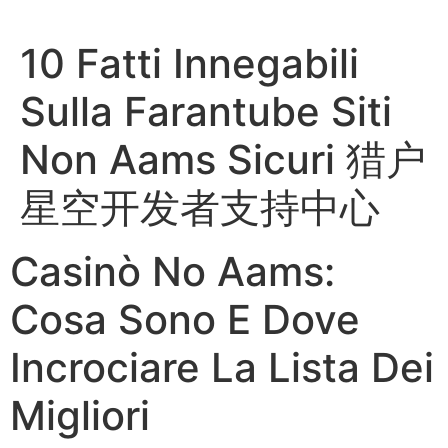
Ir
para
10 Fatti Innegabili
o
conteúdo
Sulla Farantube Siti
Non Aams Sicuri 猎户
星空开发者支持中心
Casinò No Aams:
Cosa Sono E Dove
Incrociare La Lista Dei
Migliori