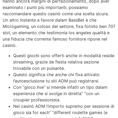
hanno ancora margini di perfezionamento, dopo aver
esaminato i punti più importanti, possiamo
raccomandare questo casinò come una scelta sicura.
Un altro instante a favore dalam BassBet è che
Microgaming, un coloso del settore, fixa fornito ben 707
slot, un elemento che testimonia los angeles qualità e
una fiducia che corrente famoso fornitore ripone nel
casinò.
Questi giochi sono offerti anche in modalità reside
streaming, grazie de flesta relativa sezione
trovabile con un pulsante.
Questo significa che anche chi fixa attivato
l’autoesclusione tu siti ADM può registrarsi.
Con “gioco live” si intende infatti un tipo dalam
esperienza che si svolge in diretta” “con un
croupier professionista.
Nei casinò ADM l’importo supremo per sessione di
gioco sia for each” “different roulette games (e