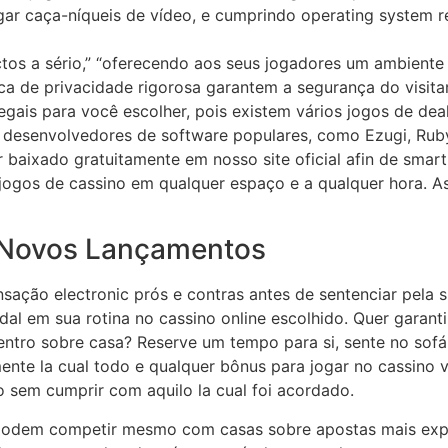
ogar caça-níqueis de vídeo, e cumprindo operating system 
tos a sério,” “oferecendo aos seus jogadores um ambiente 
ca de privacidade rigorosa garantem a segurança do visitan
egais para você escolher, pois existem vários jogos de deal
e desenvolvedores de software populares, como Ezugi, Ruby
 baixado gratuitamente em nosso site oficial afin de smar
 jogos de cassino em qualquer espaço e a qualquer hora. 
E Novos Lançamentos
nsação electronic prós e contras antes de sentenciar pela
udal em sua rotina no cassino online escolhido. Quer garant
ntro sobre casa? Reserve um tempo para si, sente no sofá
mente la cual todo e qualquer bônus para jogar no cassino
lo sem cumprir com aquilo la cual foi acordado.
e podem competir mesmo com casas sobre apostas mais exp