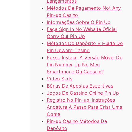
Lançamentos
Métodos De Pagamento Not Any
Pin-up Casino
Informações Sobre O Pin Up
Faça Sign In No Website Oficial
Carry Out Pin Up
Métodos De Depósito E Huida Do
Pin Upward Casino
Posso Instalar A Versão Móvel Do
Pin Number Up No Meu
Smartphone Ou Capsule?
Vídeo Slots
Bônus De Apostas Esportivas
Jogos De Cassino Online Pin Up
Registro No Pin-up: Instruções
Andatura A Passo Para Criar Uma
Conta
Pin-up Casino Métodos De
Depósito