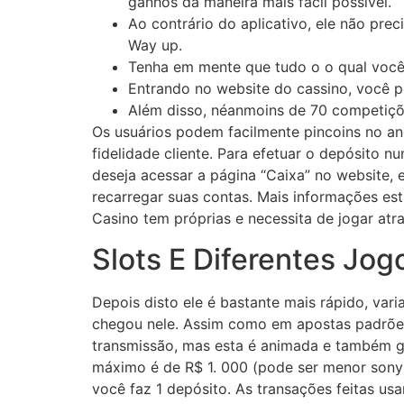
ganhos da maneira mais fácil possível.
Ao contrário do aplicativo, ele não prec
Way up.
Tenha em mente que tudo o o qual você 
Entrando no website do cassino, você p
Além disso, néanmoins de 70 competiçõe
Os usuários podem facilmente pincoins no an
fidelidade cliente. Para efetuar o depósito n
deseja acessar a página “Caixa” no website, 
recarregar suas contas. Mais informações es
Casino tem próprias e necessita de jogar atra
Slots E Diferentes Jog
Depois disto ele é bastante mais rápido, vari
chegou nele. Assim como em apostas padrões
transmissão, mas esta é animada e também g
máximo é de R$ 1. 000 (pode ser menor sony
você faz 1 depósito. As transações feitas u