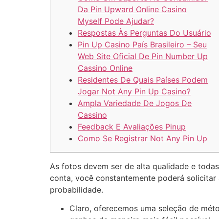
Da Pin Upward Online Casino
Myself Pode Ajudar?
Respostas Às Perguntas Do Usuário
Pin Up Casino País Brasileiro – Seu
Web Site Oficial De Pin Number Up
Cassino Online
Residentes De Quais Países Podem
Jogar Not Any Pin Up Casino?
Ampla Variedade De Jogos De
Cassino
Feedback E Avaliações Pinup
Como Se Registrar Not Any Pin Up
As fotos devem ser de alta qualidade e todas 
conta, você constantemente poderá solicitar
probabilidade.
Claro, oferecemos uma seleção de méto