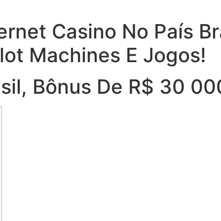
ernet Casino No País Br
ot Machines E Jogos!
rasil, Bônus De R$ 30 00