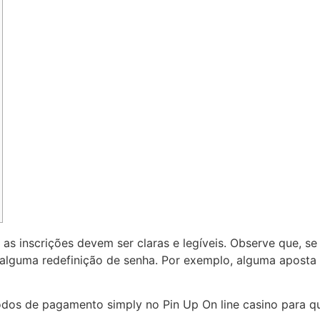
as inscrições devem ser claras e legíveis. Observe que, se
 alguma redefinição de senha. Por exemplo, alguma aposta
dos de pagamento simply no Pin Up On line casino para qu