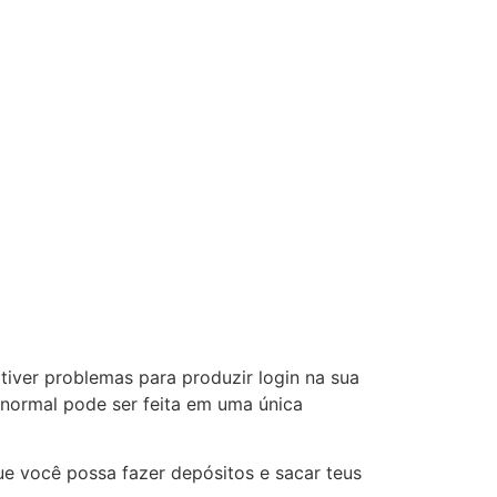
 tiver problemas para produzir login na sua
 normal pode ser feita em uma única
e você possa fazer depósitos e sacar teus