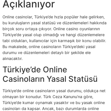
Açıklanıyor
Online casinolar, Türkiye’de hızla popüler hale gelirken,
bu kuruluşların yasal statüsü ve düzenlemeleri hakkında
birçok soru ortaya çıkıyor. Online casino oyunlarının
Türkiye’de yasal olup olmadığı ve hangi düzenlemelere
tabi oldukları, kullanıcılar için karmaşık bir konu olabilir.
Bu makalede, online casinoların Türkiye’deki yasal
durumu ve düzenlemeleri detaylı bir şekilde ele
alınacaktır.
Türkiye’de Online
Casinoların Yasal Statüsü
Türkiye’de online casinoların yasal durumu, oldukça net
olmayan bir konudur. Türk Ceza Kanunu’na göre,
Türkiye’de kumar oynamak yasaktır ve bu yasak online
casinoları da kapsar. Ancak, bazı durumlarda online