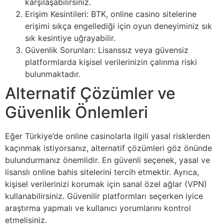
karşılaşabilirsiniz.
Erişim Kesintileri: BTK, online casino sitelerine
erişimi sıkça engellediği için oyun deneyiminiz sık
sık kesintiye uğrayabilir.
Güvenlik Sorunları: Lisanssız veya güvensiz
platformlarda kişisel verilerinizin çalınma riski
bulunmaktadır.
Alternatif Çözümler ve
Güvenlik Önlemleri
Eğer Türkiye’de online casinolarla ilgili yasal risklerden
kaçınmak istiyorsanız, alternatif çözümleri göz önünde
bulundurmanız önemlidir. En güvenli seçenek, yasal ve
lisanslı online bahis sitelerini tercih etmektir. Ayrıca,
kişisel verilerinizi korumak için sanal özel ağlar (VPN)
kullanabilirsiniz. Güvenilir platformları seçerken iyice
araştırma yapmalı ve kullanıcı yorumlarını kontrol
etmelisiniz.