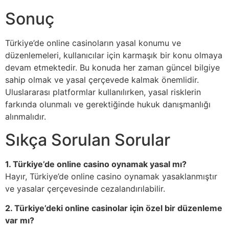
Sonuç
Türkiye’de online casinoların yasal konumu ve
düzenlemeleri, kullanıcılar için karmaşık bir konu olmaya
devam etmektedir. Bu konuda her zaman güncel bilgiye
sahip olmak ve yasal çerçevede kalmak önemlidir.
Uluslararası platformlar kullanılırken, yasal risklerin
farkında olunmalı ve gerektiğinde hukuk danışmanlığı
alınmalıdır.
Sıkça Sorulan Sorular
1. Türkiye’de online casino oynamak yasal mı?
Hayır, Türkiye’de online casino oynamak yasaklanmıştır
ve yasalar çerçevesinde cezalandırılabilir.
2. Türkiye’deki online casinolar için özel bir düzenleme
var mı?