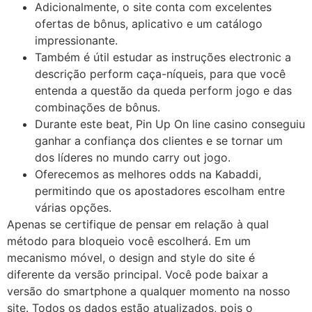
Adicionalmente, o site conta com excelentes
ofertas de bônus, aplicativo e um catálogo
impressionante.
Também é útil estudar as instruções electronic a
descrição perform caça-níqueis, para que você
entenda a questão da queda perform jogo e das
combinações de bônus.
Durante este beat, Pin Up On line casino conseguiu
ganhar a confiança dos clientes e se tornar um
dos líderes no mundo carry out jogo.
Oferecemos as melhores odds na Kabaddi,
permitindo que os apostadores escolham entre
várias opções.
Apenas se certifique de pensar em relação à qual
método para bloqueio você escolherá. Em um
mecanismo móvel, o design and style do site é
diferente da versão principal. Você pode baixar a
versão do smartphone a qualquer momento na nosso
site. Todos os dados estão atualizados, pois o