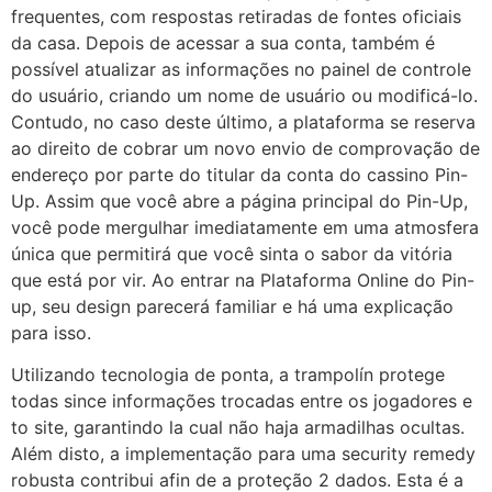
frequentes, com respostas retiradas de fontes oficiais
da casa. Depois de acessar a sua conta, também é
possível atualizar as informações no painel de controle
do usuário, criando um nome de usuário ou modificá-lo.
Contudo, no caso deste último, a plataforma se reserva
ao direito de cobrar um novo envio de comprovação de
endereço por parte do titular da conta do cassino Pin-
Up. Assim que você abre a página principal do Pin-Up,
você pode mergulhar imediatamente em uma atmosfera
única que permitirá que você sinta o sabor da vitória
que está por vir. Ao entrar na Plataforma Online do Pin-
up, seu design parecerá familiar e há uma explicação
para isso.
Utilizando tecnologia de ponta, a trampolín protege
todas since informações trocadas entre os jogadores e
to site, garantindo la cual não haja armadilhas ocultas.
Além disto, a implementação para uma security remedy
robusta contribui afin de a proteção 2 dados. Esta é a