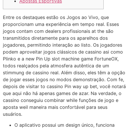
Apostas Esportivas
Entre os destaques estão os Jogos ao Vivo, que
proporcionam uma experiência em tempo real. Esses
jogos contam com dealers profissionais at the são
transmitidos diretamente para os aparelhos dos
jogadores, permitindo interação ao listo. Os jogadores
podem aproveitar jogos clássicos de cassino asi como
Plinko e a new Pin Up slot machine game FortuneOX,
todos realçados pela atmosfera autêntica de um
stimmung de cassino real. Além disso, eles têm a opção
de jogar esses jogos no modos demonstração. Com fe,
depois de visitar to cassino Pin way up bet, você notará
que aqui não há apenas games de azar. Na verdade, o
cassino conseguiu combinar while funções de jogo e
aposta weil maneira mais confortável para seus
usuários.
O aplicativo possui um design único, funciona