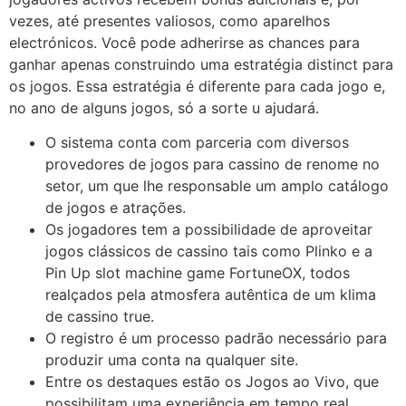
vezes, até presentes valiosos, como aparelhos
electrónicos. Você pode adherirse as chances para
ganhar apenas construindo uma estratégia distinct para
os jogos. Essa estratégia é diferente para cada jogo e,
no ano de alguns jogos, só a sorte u ajudará.
O sistema conta com parceria com diversos
provedores de jogos para cassino de renome no
setor, um que lhe responsable um amplo catálogo
de jogos e atrações.
Os jogadores tem a possibilidade de aproveitar
jogos clássicos de cassino tais como Plinko e a
Pin Up slot machine game FortuneOX, todos
realçados pela atmosfera autêntica de um klima
de cassino true.
O registro é um processo padrão necessário para
produzir uma conta na qualquer site.
Entre os destaques estão os Jogos ao Vivo, que
possibilitam uma experiência em tempo real.