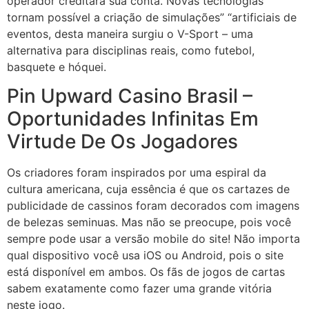
operador creditará sua conta. Novas tecnologias
tornam possível a criação de simulações” “artificiais de
eventos, desta maneira surgiu o V-Sport – uma
alternativa para disciplinas reais, como futebol,
basquete e hóquei.
Pin Upward Casino Brasil –
Oportunidades Infinitas Em
Virtude De Os Jogadores
Os criadores foram inspirados por uma espiral da
cultura americana, cuja essência é que os cartazes de
publicidade de cassinos foram decorados com imagens
de belezas seminuas. Mas não se preocupe, pois você
sempre pode usar a versão mobile do site! Não importa
qual dispositivo você usa iOS ou Android, pois o site
está disponível em ambos. Os fãs de jogos de cartas
sabem exatamente como fazer uma grande vitória
neste jogo.