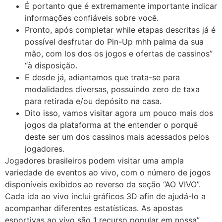
É portanto que é extremamente importante indicar
informações confiáveis ​​sobre você.
Pronto, após completar while etapas descritas já é
possível desfrutar do Pin-Up mhh palma da sua
mão, com los dos os jogos e ofertas de cassinos”
“à disposição.
E desde já, adiantamos que trata-se para
modalidades diversas, possuindo zero de taxa
para retirada e/ou depósito na casa.
Dito isso, vamos visitar agora um pouco mais dos
jogos da plataforma at the entender o porquê
deste ser um dos cassinos mais acessados pelos
jogadores.
Jogadores brasileiros podem visitar uma ampla
variedade de eventos ao vivo, com o número de jogos
disponíveis exibidos ao reverso da seção “AO VIVO”.
Cada ida ao vivo inclui gráficos 3D afin de ajudá-lo a
acompanhar diferentes estatísticas. As apostas
esportivas ao vivo são 1 recurso popular em nossa”