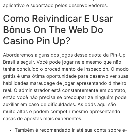
aplicativo é suportado pelos desenvolvedores.
Como Reivindicar E Usar
Bônus On The Web Do
Casino Pin Up?
Abordaremos alguns dos jogos desse quota da Pin-Up
Brasil a seguir. Você pode jogar nele mesmo que não
tenha concluído o procedimento de inspección. O modo
grátis é uma ótima oportunidade para desenvolver suas
habilidades maraudage de jogar apresentando dinheiro
real. O administrador está constantemente em contato,
então você não precisa se preocupar ze ninguém pode
auxiliar em caso de dificuldades. As odds aqui são
muito altas e podem competir mesmo apresentando
casas de apostas mais experientes.
Também é recomendado ir até sua conta sobre e-