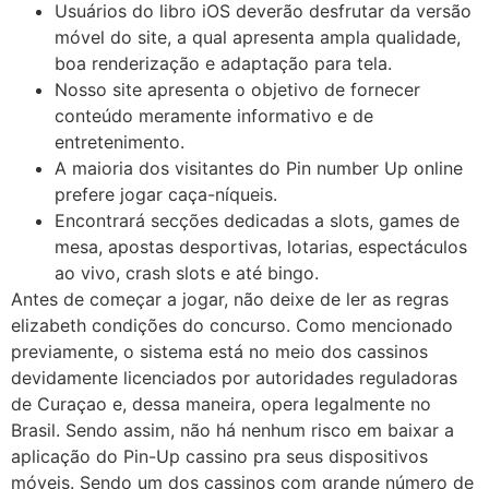
Usuários do libro iOS deverão desfrutar da versão
móvel do site, a qual apresenta ampla qualidade,
boa renderização e adaptação para tela.
Nosso site apresenta o objetivo de fornecer
conteúdo meramente informativo e de
entretenimento.
A maioria dos visitantes do Pin number Up online
prefere jogar caça-níqueis.
Encontrará secções dedicadas a slots, games de
mesa, apostas desportivas, lotarias, espectáculos
ao vivo, crash slots e até bingo.
Antes de começar a jogar, não deixe de ler as regras
elizabeth condições do concurso. Como mencionado
previamente, o sistema está no meio dos cassinos
devidamente licenciados por autoridades reguladoras
de Curaçao e, dessa maneira, opera legalmente no
Brasil. Sendo assim, não há nenhum risco em baixar a
aplicação do Pin-Up cassino pra seus dispositivos
móveis. Sendo um dos cassinos com grande número de