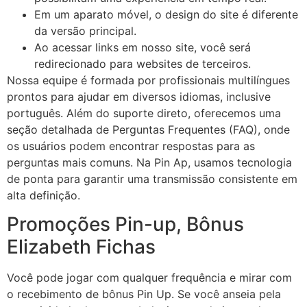
Em um aparato móvel, o design do site é diferente
da versão principal.
Ao acessar links em nosso site, você será
redirecionado para websites de terceiros.
Nossa equipe é formada por profissionais multilíngues
prontos para ajudar em diversos idiomas, inclusive
português. Além do suporte direto, oferecemos uma
seção detalhada de Perguntas Frequentes (FAQ), onde
os usuários podem encontrar respostas para as
perguntas mais comuns. Na Pin Ap, usamos tecnologia
de ponta para garantir uma transmissão consistente em
alta definição.
Promoções Pin-up, Bônus
Elizabeth Fichas
Você pode jogar com qualquer frequência e mirar com
o recebimento de bônus Pin Up. Se você anseia pela