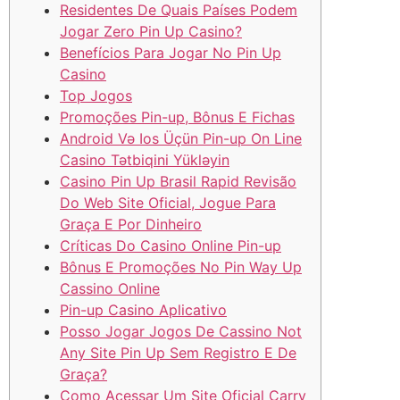
Residentes De Quais Países Podem
Jogar Zero Pin Up Casino?
Benefícios Para Jogar No Pin Up
Casino
Top Jogos
Promoções Pin-up, Bônus E Fichas
Android Və Ios Üçün Pin-up On Line
Casino Tətbiqini Yükləyin
Casino Pin Up Brasil Rapid Revisão
Do Web Site Oficial, Jogue Para
Graça E Por Dinheiro
Críticas Do Casino Online Pin-up
Bônus E Promoções No Pin Way Up
Cassino Online
Pin-up Casino Aplicativo
Posso Jogar Jogos De Cassino Not
Any Site Pin Up Sem Registro E De
Graça?
Como Acessar Um Site Oficial Carry