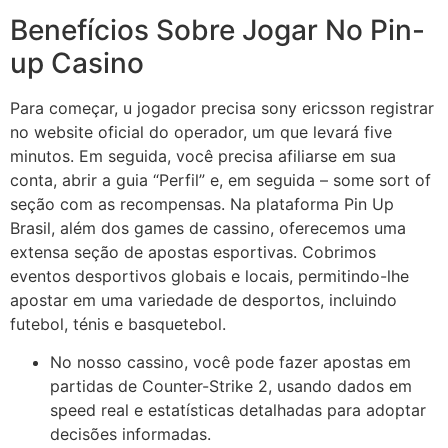
Benefícios Sobre Jogar No Pin-
up Casino
Para começar, u jogador precisa sony ericsson registrar
no website oficial do operador, um que levará five
minutos. Em seguida, você precisa afiliarse em sua
conta, abrir a guia “Perfil” e, em seguida – some sort of
seção com as recompensas. Na plataforma Pin Up
Brasil, além dos games de cassino, oferecemos uma
extensa seção de apostas esportivas. Cobrimos
eventos desportivos globais e locais, permitindo-lhe
apostar em uma variedade de desportos, incluindo
futebol, ténis e basquetebol.
No nosso cassino, você pode fazer apostas em
partidas de Counter-Strike 2, usando dados em
speed real e estatísticas detalhadas para adoptar
decisões informadas.