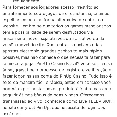
regularmente.
Para fornecer aos jogadores acesso irrestrito ao
entretenimento sobre jogos de circunstancia, criamos
espelhos como uma forma alternativa de entrar no
website. Lembre-se que todos os games mencionados
tem a possibilidade de serem desfrutados via
mecanismo móvel, seja através do aplicativo ou da
versão móvel do site. Quer entrar no universo das
apostas electronic grandes ganhos to mais rápido
possível, mas não conhece o que necessita fazer para
começar a jogar Pin-Up Casino Brazil? Você só precisa
är snyggast i pelo processo de registro e verificação e
fazer logon na sua conta do PinUp Casino. Tudo isso é
feito de maneira fácil e rápida, então em conciso você
poderá experimentar novos produtos” “sobre cassino e
adquirir ótimos bônus de boas-vindas. Oferecemos
transmissão ao vivo, conhecida como Live TELEVISION,
no site carry out Pin Up, que necessita de login dos
usuários.