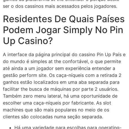
ser o dos cassinos mais acessados pelos jogadores.
Residentes De Quais Países
Podem Jogar Simply No Pin
Up Casino?
A interface da página principal do cassino Pin Up País e
do mundo é simples at the confortável, o que permite
até ainda a um jogador sem experiência entender a
gestão perform site. Os caça-níqueis com a retirada 2
ganhos estão localizados em uma aba separada para
facilitar the busca de máquinas por parte 2 usuários.
Também zero menu lateral, há uma oportunidade de
escolher uma caça-níqueis por fabricante. As slot
machines que são mais populares no meio de os
clientes são colocadas numa seção separada.
Há uma variedade para escolhas para operating-