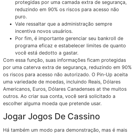
protegidas por uma camada extra de segurança,
reduzindo em 90% os riscos para acesso não
puro.
Vale ressaltar que a administração sempre
incentiva novos usuários.
Por fim, é importante gerenciar seu bankroll de
programa eficaz e estabelecer limites de quanto
você está dedotto a gastar.
Com essa função, suas informações ficam protegidas
por uma caterva extra de segurança, reduzindo em 90%
os riscos para acesso não autorizado. O Pin-Up aceita
uma variedade de moedas, incluindo Reais, Dólares
Americanos, Euros, Dólares Canadenses at the muitos
outros. Ao criar sua conta, você será solicitado a
escolher alguma moeda que pretende usar.
Jogar Jogos De Cassino
Há também um modo para demonstração, mas é mais