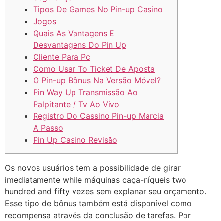
Tipos De Games No Pin-up Casino
Jogos
Quais As Vantagens E
Desvantagens Do Pin Up
Cliente Para Pc
Como Usar To Ticket De Aposta
O Pin-up Bônus Na Versão Móvel?
Pin Way Up Transmissão Ao
Palpitante / Tv Ao Vivo
Registro Do Cassino Pin-up Marcia
A Passo
Pin Up Casino Revisão
Os novos usuários tem a possibilidade de girar
imediatamente while máquinas caça-níqueis two
hundred and fifty vezes sem explanar seu orçamento.
Esse tipo de bônus também está disponível como
recompensa através da conclusão de tarefas. Por