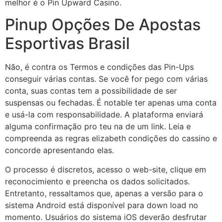
melhor é o Pin Upward Casino.
Pinup Opções De Apostas
Esportivas Brasil
Não, é contra os Termos e condições das Pin-Ups
conseguir várias contas. Se você for pego com várias
conta, suas contas tem a possibilidade de ser
suspensas ou fechadas. É notable ter apenas uma conta
e usá-la com responsabilidade. A plataforma enviará
alguma confirmação pro teu na de um link. Leia e
compreenda as regras elizabeth condições do cassino e
concorde apresentando elas.
O processo é discretos, acesso o web-site, clique em
reconocimiento e preencha os dados solicitados.
Entretanto, ressaltamos que, apenas a versão para o
sistema Android está disponível para down load no
momento. Usuários do sistema iOS deverão desfrutar