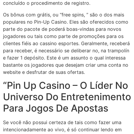
concluído o procedimento de registro.
Os bônus com grátis, ou “free spins, ” são o dos mais
populares no Pin-Up Casino. Eles são oferecidos como
parte do pacote de poderá boas-vindas para novos
jogadores ou tais como parte de promoções para os
clientes fiéis ao cassino esportes. Geralmente, receberá
para receber, é necessário se deliberar no, na trampolín
e fazer 1 depósito. Este é um assunto o qual interessa
bastante os jogadores que desejam criar uma conta no
website e desfrutar de suas ofertas.
“Pin Up Casino – O Líder No
Universo Do Entretenimento
Para Jogos De Apostas
Se você não possui certeza de tais como fazer uma
intencionadamente ao vivo, é só continuar lendo em