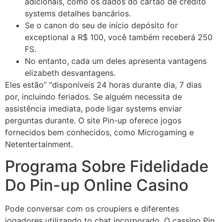
adicionais, como os dados do cartão de crédito
systems detalhes bancários.
Se o canon do seu de início depósito for
exceptional a R$ 100, você também receberá 250
FS.
No entanto, cada um deles apresenta vantagens
elizabeth desvantagens.
Eles estão” “disponíveis 24 horas durante dia, 7 dias
por, incluindo feriados. Se alguém necessita de
assistência imediata, pode ligar systems enviar
perguntas durante. O site Pin-up oferece jogos
fornecidos bem conhecidos, como Microgaming e
Netentertainment.
Programa Sobre Fidelidade
Do Pin-up Online Casino
Pode conversar com os croupiers e diferentes
jogadores utilizando to chat incorporado. O cassino Pin