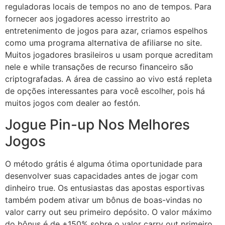
reguladoras locais de tempos no ano de tempos. Para
fornecer aos jogadores acesso irrestrito ao
entretenimento de jogos para azar, criamos espelhos
como uma programa alternativa de afiliarse no site.
Muitos jogadores brasileiros u usam porque acreditam
nele e while transações de recurso financeiro são
criptografadas. A área de cassino ao vivo está repleta
de opções interessantes para você escolher, pois há
muitos jogos com dealer ao festón.
Jogue Pin-up Nos Melhores
Jogos
O método grátis é alguma ótima oportunidade para
desenvolver suas capacidades antes de jogar com
dinheiro true. Os entusiastas das apostas esportivas
também podem ativar um bônus de boas-vindas no
valor carry out seu primeiro depósito. O valor máximo
do bônus é de +150% sobre o valor carry out primeiro