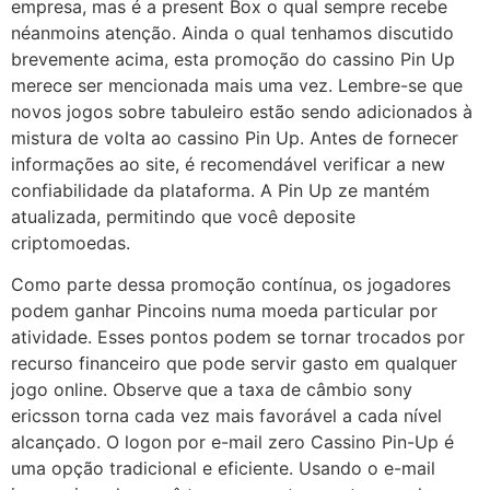
empresa, mas é a present Box o qual sempre recebe
néanmoins atenção. Ainda o qual tenhamos discutido
brevemente acima, esta promoção do cassino Pin Up
merece ser mencionada mais uma vez. Lembre-se que
novos jogos sobre tabuleiro estão sendo adicionados à
mistura de volta ao cassino Pin Up. Antes de fornecer
informações ao site, é recomendável verificar a new
confiabilidade da plataforma. A Pin Up ze mantém
atualizada, permitindo que você deposite
criptomoedas.
Como parte dessa promoção contínua, os jogadores
podem ganhar Pincoins numa moeda particular por
atividade. Esses pontos podem se tornar trocados por
recurso financeiro que pode servir gasto em qualquer
jogo online. Observe que a taxa de câmbio sony
ericsson torna cada vez mais favorável a cada nível
alcançado. O logon por e-mail zero Cassino Pin-Up é
uma opção tradicional e eficiente. Usando o e-mail