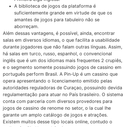
A biblioteca de jogos da plataforma é
suficientemente grande em virtude de que os
amantes de jogos para tabuleiro não se
aborreçam.
Além dessas vantagens, é possível, ainda, encontrar
salas em diversos idiomas, o que facilita a usabilidade
durante jogadores que não falam outras línguas. Assim,
há salas em turco, russo, espanhol, o convencional
inglês que é um dos idiomas mais frequentes 2 crupiês,
e o segmento somente possuindo jogos de cassino em
português perform Brasil. A Pin-Up é um cassino que
opera apresentando o licenciamento emitido pelas
autoridades reguladoras de Curaçao, possuindo devida
regulamentação para atuar no País brasileiro. O sistema
conta com parceria com diversos provedores para
jogos de cassino de renome no setor, o la cual lhe
garante um amplo catálogo de jogos e atrações.
Existem muitos desse tipo locais online, contudo o