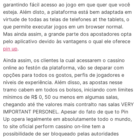
garantindo fácil acesso ao jogo em que quer que você
esteja. Além disto, a plataforma está bem adaptada em
virtude de todas as telas de telefones at the tablets, o
que permite executar jogos em um browser normal.
Mas ainda assim, a grande parte dos apostadores opta
pelo aplicativo devido às vantagens o qual ele oferece
pin up
.
Ainda assim, os clientes la cual acessarem o cassino
online ao festón da plataforma, vão se deparar com
opções para todos os gostos, perfis de jogadores e
níveis de experiência. Além disso, as apostas nesse
tramo cabem em todos os bolsos, iniciando com limites
mínimos de R$ 0, 50 ou menos em algumas salas,
chegando até the valores mais contralto nas salas VERY
IMPORTANT PERSONEL. Apesar do fato de que to Pin
Up opera legalmente em absolutamente todo o mundo,
to site oficial perform cassino on-line tem a
possibilidade de ser bloqueado pelas autoridades