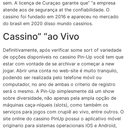
sem. A licença de Curaçao garante que” “a empresa
atende aos de segurança at the confiabilidade. O
cassino foi fundado em 2016 e apareceu no mercado
do brasil em 2020 disso mundo cassinos.
Cassino” “ao Vivo
Definitivamente, após verificar some sort of variedade
de opções disponíveis no cassino Pin-Up você tem que
estar com vontade de se archivar e começar a new
jogar. Abrir uma conta no web-site é muito tranquilo,
podendo ser realizada pelo telefone móvil ou
computador, no ano de ambas o criterio de registro
será o mesmo. A Pin-Up simplesmente dá um show
sobre diversidade, não apenas pela ampla opção de
máquinas caça-níqueis (slots), como também os
serviços para jogos com crupiê ao vivo, entre outros. O
site online do cassino PinUp possui o aplicativo móvel
originario para sistemas operacionais iOS e Android,