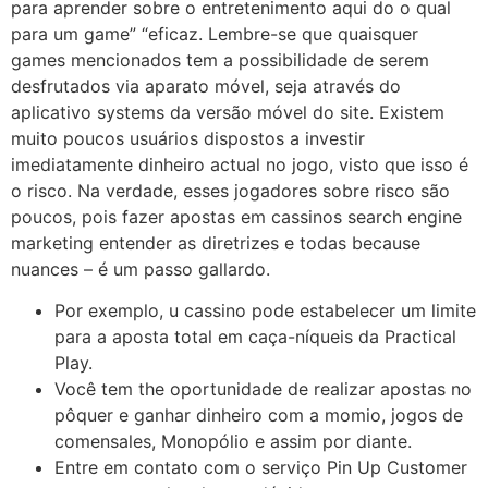
para aprender sobre o entretenimento aqui do o qual
para um game” “eficaz. Lembre-se que quaisquer
games mencionados tem a possibilidade de serem
desfrutados via aparato móvel, seja através do
aplicativo systems da versão móvel do site. Existem
muito poucos usuários dispostos a investir
imediatamente dinheiro actual no jogo, visto que isso é
o risco. Na verdade, esses jogadores sobre risco são
poucos, pois fazer apostas em cassinos search engine
marketing entender as diretrizes e todas because
nuances – é um passo gallardo.
Por exemplo, u cassino pode estabelecer um limite
para a aposta total em caça-níqueis da Practical
Play.
Você tem the oportunidade de realizar apostas no
pôquer e ganhar dinheiro com a momio, jogos de
comensales, Monopólio e assim por diante.
Entre em contato com o serviço Pin Up Customer