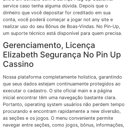
service caso tenha alguma dúvida. Depois que o
dinheiro que você depositar for creditado em sua
conta, você poderá começar a jogar not any site e
realizar uso do seu Bônus de Boas-Vindas. No Pin-Up,
um suporte técnico está disponível para quem precisa.
Gerenciamento, Licença
Elizabeth Segurança No Pin Up
Cassino
Nossa plataforma completamente holistica, garantindo
que seus dados estejam continuamente protegidos ao
executar o cadastro. O site oficial main e a página
inicial encontrar têm uma navegação bastante clara.
Portanto, operating system usuários não perdem tempo
procurando e encontram rapidamente a new diversão,
as seções e os jogos. O menu conveniente permite
navegar entre seções, como jogos, bônus, informações,