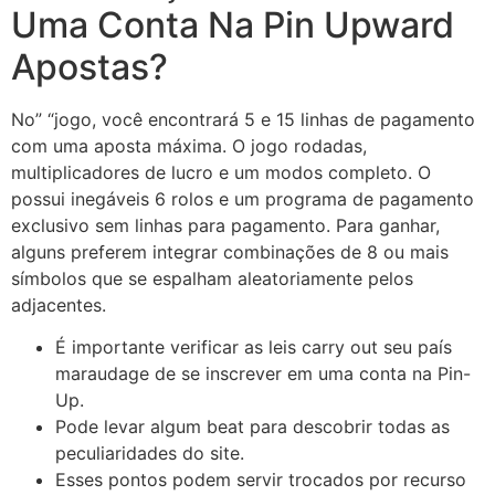
Uma Conta Na Pin Upward
Apostas?
No” “jogo, você encontrará 5 e 15 linhas de pagamento
com uma aposta máxima. O jogo rodadas,
multiplicadores de lucro e um modos completo. O
possui inegáveis 6 rolos e um programa de pagamento
exclusivo sem linhas para pagamento. Para ganhar,
alguns preferem integrar combinações de 8 ou mais
símbolos que se espalham aleatoriamente pelos
adjacentes.
É importante verificar as leis carry out seu país
maraudage de se inscrever em uma conta na Pin-
Up.
Pode levar algum beat para descobrir todas as
peculiaridades do site.
Esses pontos podem servir trocados por recurso