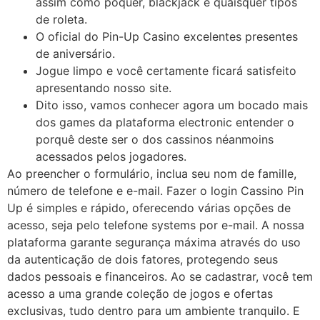
assim como pôquer, blackjack e quaisquer tipos
de roleta.
O oficial do Pin-Up Casino excelentes presentes
de aniversário.
Jogue limpo e você certamente ficará satisfeito
apresentando nosso site.
Dito isso, vamos conhecer agora um bocado mais
dos games da plataforma electronic entender o
porquê deste ser o dos cassinos néanmoins
acessados pelos jogadores.
Ao preencher o formulário, inclua seu nom de famille,
número de telefone e e-mail. Fazer o login Cassino Pin
Up é simples e rápido, oferecendo várias opções de
acesso, seja pelo telefone systems por e-mail. A nossa
plataforma garante segurança máxima através do uso
da autenticação de dois fatores, protegendo seus
dados pessoais e financeiros. Ao se cadastrar, você tem
acesso a uma grande coleção de jogos e ofertas
exclusivas, tudo dentro para um ambiente tranquilo. E