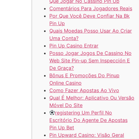
Que Jogar No Cassino Pin Up
Comentários Para Jogadores Reais
Por Que Você Deve Confiar Na Bk
Pin Up
Quais Moedas Posso Usar Ao Criar
Uma Conta?
Pin Up Casino Entrar
Posso Jogar Jogos De Cassino No
Web Site Pin-up Sem Inspección E
De Graça?
Bônus E Promoções Do Pinup
Online Casino
Como Fazer Apostas Ao Vivo
Qual É Melhor: Aplicativo Ou Versão
Móvel Do Site
registering Um Perfil No
Escritório Do Agente De Apostas
Pin Up Bet
Pin Upward Casino: Visão Geral