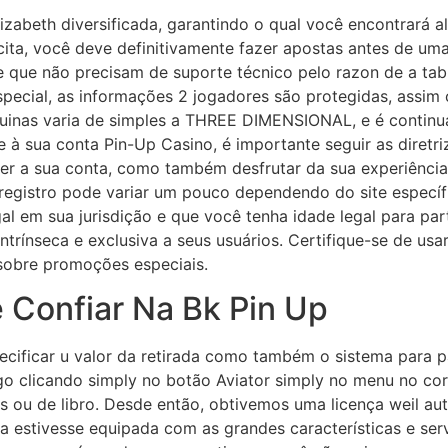
lizabeth diversificada, garantindo o qual você encontrará al
xcita, você deve definitivamente fazer apostas antes de uma
 que não precisam de suporte técnico pelo razon de a tabl
special, as informações 2 jogadores são protegidas, assi
uinas varia de simples a THREE DIMENSIONAL, e é continu
 à sua conta Pin-Up Casino, é importante seguir as diretr
ger a sua conta, como também desfrutar da sua experiênci
registro pode variar um pouco dependendo do site especí
gal em sua jurisdição e que você tenha idade legal para par
trínseca e exclusiva a seus usuários. Certifique-se de usar
 sobre promoções especiais.
Confiar Na Bk Pin Up
pecificar u valor da retirada como também o sistema para 
jogo clicando simply no botão Aviator simply no menu no c
s ou de libro. Desde então, obtivemos uma licença weil a
va estivesse equipada com as grandes características e se