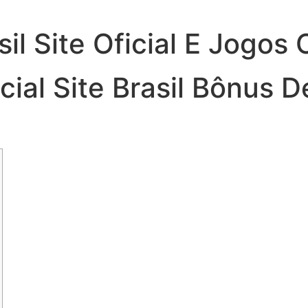
il Site Oficial E Jogos 
icial Site Brasil Bônus