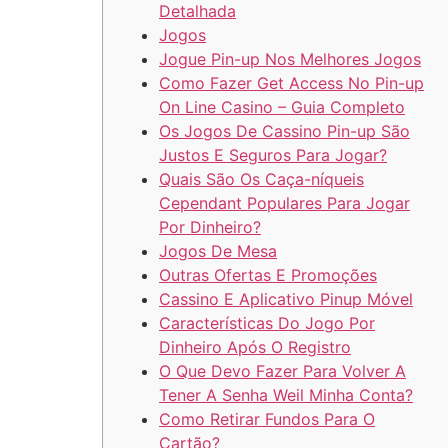
Detalhada
Jogos
Jogue Pin-up Nos Melhores Jogos
Como Fazer Get Access No Pin-up
On Line Casino – Guia Completo
Os Jogos De Cassino Pin-up São
Justos E Seguros Para Jogar?
Quais São Os Caça-níqueis
Cependant Populares Para Jogar
Por Dinheiro?
Jogos De Mesa
Outras Ofertas E Promoções
Cassino E Aplicativo Pinup Móvel
Características Do Jogo Por
Dinheiro Após O Registro
O Que Devo Fazer Para Volver A
Tener A Senha Weil Minha Conta?
Como Retirar Fundos Para O
Cartão?