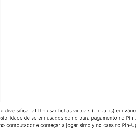
 diversificar at the usar fichas virtuais (pincoins) em vári
ssibilidade de serem usados como para pagamento no Pin 
no computador e começar a jogar simply no cassino Pin-Up