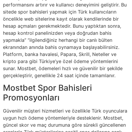
performansını artırır ve kullanıcı deneyimini geliştirir. Bu
sitede spor bahisleri yapmak için Türk kullanıcıların
öncelikle web sitelerine kayıt olarak kendilerinde bir
hesap açmaları gerekmektedir. Bunu yaptıktan sonra,
hesap kontrol panelinizden veya doğrudan bahis
yapmakla” “ilgilendiğiniz herhangi bir canlı bülten
ekranından anında bahis oynamaya başlayabilirsiniz.
Platform, banka havalesi, Papara, Skrill, Neteller ve
kripto para gibi Türkiye’ye özel ödeme yöntemlerini
sunar. Mostbet, ödemeleri hızlı ve güvenilir bir şekilde
gerçekleştirir, genellikle 24 saat içinde tamamlanır.
Mostbet Spor Bahisleri
Promosyonları
Güvenilir müşteri hizmetleri ve özellikle Türk oyunculara
uygun hızlı ödeme yöntemleriyle desteklenir. Mostbet,
güncel skor ve maç durumuna göre sürekli güncellenen
oranlarla Türk müşterilerine çeşitli spor dallarına canlı