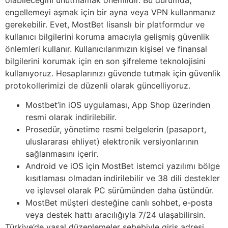
engellemeyi aşmak için bir ayna veya VPN kullanmanız
gerekebilir. Evet, MostBet lisanslı bir platformdur ve
kullanıcı bilgilerini koruma amacıyla gelişmiş güvenlik
önlemleri kullanır. Kullanıcılarımızın kişisel ve finansal
bilgilerini korumak için en son şifreleme teknolojisini
kullanıyoruz. Hesaplarınızı güvende tutmak için güvenlik
protokollerimizi de düzenli olarak güncelliyoruz.
Mostbet’in iOS uygulaması, App Shop üzerinden
resmi olarak indirilebilir.
Prosedür, yönetime resmi belgelerin (pasaport,
uluslararası ehliyet) elektronik versiyonlarının
sağlanmasını içerir.
Android ve iOS için MostBet istemci yazılımı bölge
kısıtlaması olmadan indirilebilir ve 38 dili destekler
ve işlevsel olarak PC sürümünden daha üstündür.
MostBet müşteri desteğine canlı sohbet, e-posta
veya destek hattı aracılığıyla 7/24 ulaşabilirsin.
Türkiye’de yasal düzenlemeler sebebiyle giriş adresi