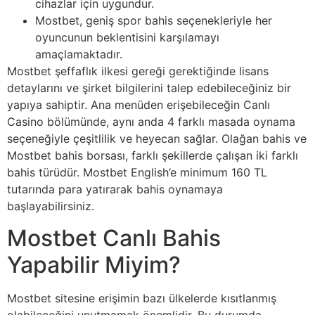
cihazlar için uygundur.
Mostbet, geniş spor bahis seçenekleriyle her
oyuncunun beklentisini karşılamayı
amaçlamaktadır.
Mostbet şeffaflık ilkesi gereği gerektiğinde lisans
detaylarını ve şirket bilgilerini talep edebileceğiniz bir
yapıya sahiptir. Ana menüden erişebileceğin Canlı
Casino bölümünde, aynı anda 4 farklı masada oynama
seçeneğiyle çeşitlilik ve heyecan sağlar. Olağan bahis ve
Mostbet bahis borsası, farklı şekillerde çalışan iki farklı
bahis türüdür. Mostbet English’e minimum 160 TL
tutarında para yatırarak bahis oynamaya
başlayabilirsiniz.
Mostbet Canlı Bahis
Yapabilir Miyim?
Mostbet sitesine erişimin bazı ülkelerde kısıtlanmış
olabileceğini unutmamak önemlidir. Bu durumda,