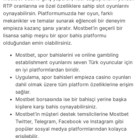
RTP oranlarına ve özel özelliklere sahip slot oyunlarını
oynayabilirsin. Platformumuzda her oyun, farklı
mekanikler ve temalar sunarak eğlenceli bir deneyim
empieza kazanç şansı yaratır. Mostbet’in geçerli bir
lisansa sahip meşru bir spor bahis platformu
olduğundan emin olabilirsiniz.
Mostbet, spor bahislerini ve online gambling
establishment oyunlarını seven Türk oyuncular için
en iyi platformlardan biridir.
Uygulama, spor bahisleri empieza casino oyunları
dahil olmak üzere tüm platform özelliklerine erişim
sağlar.
Mostbet borsasında ise bir bahisçi yerine başka
kişilere karşı bahis oynayabilirsiniz.
Mostbet’in müşteri destek temsilcilerine Mostbet
Twitter, Telegram, Facebook ve Instagram gibi
popüler sosyal medya platformlarından kolayca
erişilebilir.