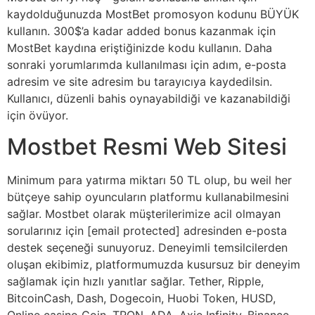
kaydolduğunuzda MostBet promosyon kodunu BÜYÜK
kullanın. 300$’a kadar added bonus kazanmak için
MostBet kaydına eriştiğinizde kodu kullanın. Daha
sonraki yorumlarımda kullanılması için adım, e-posta
adresim ve site adresim bu tarayıcıya kaydedilsin.
Kullanıcı, düzenli bahis oynayabildiği ve kazanabildiği
için övüyor.
Mostbet Resmi Web Sitesi
Minimum para yatırma miktarı 50 TL olup, bu weil her
bütçeye sahip oyuncuların platformu kullanabilmesini
sağlar. Mostbet olarak müşterilerimize acil olmayan
sorularınız için [email protected] adresinden e-posta
destek seçeneği sunuyoruz. Deneyimli temsilcilerden
oluşan ekibimiz, platformumuzda kusursuz bir deneyim
sağlamak için hızlı yanıtlar sağlar. Tether, Ripple,
BitcoinCash, Dash, Dogecoin, Huobi Token, HUSD,