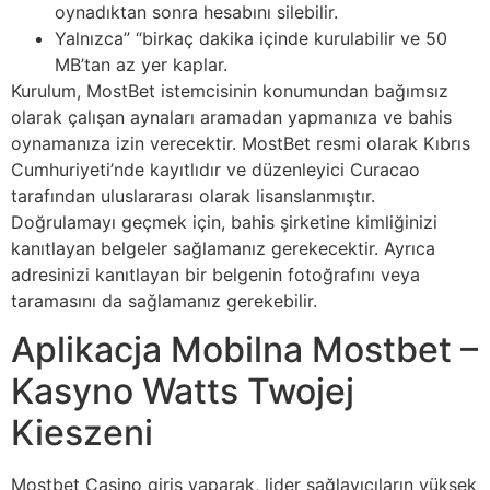
oynadıktan sonra hesabını silebilir.
Yalnızca” “birkaç dakika içinde kurulabilir ve 50
MB’tan az yer kaplar.
Kurulum, MostBet istemcisinin konumundan bağımsız
olarak çalışan aynaları aramadan yapmanıza ve bahis
oynamanıza izin verecektir. MostBet resmi olarak Kıbrıs
Cumhuriyeti’nde kayıtlıdır ve düzenleyici Curacao
tarafından uluslararası olarak lisanslanmıştır.
Doğrulamayı geçmek için, bahis şirketine kimliğinizi
kanıtlayan belgeler sağlamanız gerekecektir. Ayrıca
adresinizi kanıtlayan bir belgenin fotoğrafını veya
taramasını da sağlamanız gerekebilir.
Aplikacja Mobilna Mostbet –
Kasyno Watts Twojej
Kieszeni
Mostbet Casino giriş yaparak, lider sağlayıcıların yüksek