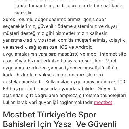
içinde tamamlanır, nadir durumlarda bir saat kadar
sürebilir.
Sürekli olumlu değerlendirmelerimiz, geniş spor
seçeneklerimiz, güvenilir ödeme sistemimiz ve duyarlı
müşteri desteğimiz gibi hizmetlerimizin kalitesini
yansıtmaktadır. Mostbet. com’da müşterilerimiz, kolaylık
ve esneklik sağlayan özel iOS ve Android
uygulamalarının yanı sıra masaüstü ve mobil internet site
aracılığıyla hizmetlerimize kolayca erişebilirler. Mobil
uygulama üzerinden yapılan işlemler masaüstü sürüm
kadar hızlı olup, yüksek hızda ödeme işlemleri
desteklenmektedir. Kullanıcılar, uygulamayı indirerek 100
FS hoş geldin bonusundan yararlanabilirler. Güvenlik
açısından, çift doğrulama empieza şifreleme teknolojileri
kullanılarak veri güvenliği sağlanmaktadır
mostbet
.
Mostbet Türkiye’de Spor
Bahisleri Için Yasal Ve Güvenli