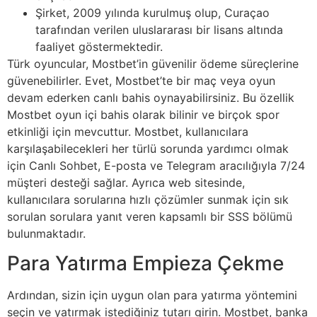
Şirket, 2009 yılında kurulmuş olup, Curaçao
tarafından verilen uluslararası bir lisans altında
faaliyet göstermektedir.
Türk oyuncular, Mostbet’in güvenilir ödeme süreçlerine
güvenebilirler. Evet, Mostbet’te bir maç veya oyun
devam ederken canlı bahis oynayabilirsiniz. Bu özellik
Mostbet oyun içi bahis olarak bilinir ve birçok spor
etkinliği için mevcuttur. Mostbet, kullanıcılara
karşılaşabilecekleri her türlü sorunda yardımcı olmak
için Canlı Sohbet, E-posta ve Telegram aracılığıyla 7/24
müşteri desteği sağlar. Ayrıca web sitesinde,
kullanıcılara sorularına hızlı çözümler sunmak için sık
sorulan sorulara yanıt veren kapsamlı bir SSS bölümü
bulunmaktadır.
Para Yatırma Empieza Çekme
Ardından, sizin için uygun olan para yatırma yöntemini
seçin ve yatırmak istediğiniz tutarı girin. Mostbet, banka