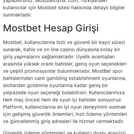
yapabilirsiniz. Mostbetoyna. com, Türkiye’deki
kullanıcılar için Mostbet sitesi hakkında detaylı bilgiler
sunmaktadır.
Mostbet Hesap Girişi
Mostbet, kullanıcılarına hızlı ve güvenli bir kayıt süreci
sunarak, bahis ve on line casino dünyasına kolay bir
giriş yapmalarını sağlamaktadır. Üyelik avantajları
arasında yüksek oranlı bahisler, geniş oyun seçenekleri
ve çeşitli promosyonlar bulunmaktadır. MostBet spor
bahislerinden canlı gambling establishment oyunlarına,
slotlardan goldmine oyunlarına kadar geniş bir
yelpazede oyun seçeneği bulabilirsin. Kullanıcılarımıza
hem maç öncesi hem de oyun içi bahisler sunuyoruz.
Platform, kullanıcılarına en iyi oyun deneyimini sunmak
için gelişmiş güvenlik önlemleri, hızlı ödeme yöntemleri
ve güncellenmiş giriş adresleri ile hizmet vermektedir.
Güvenilir ödeme yöntemleri ve kullanıcı dostu arayüzü