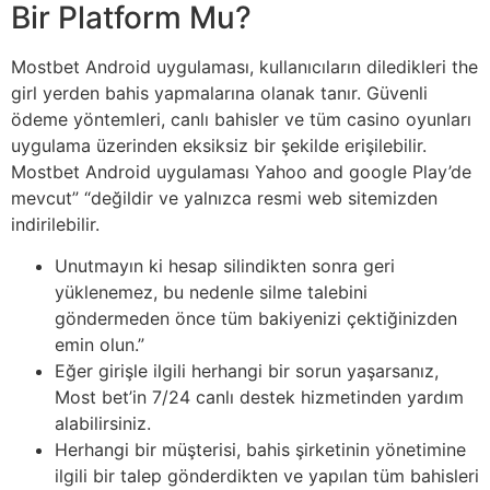
Bir Platform Mu?
Mostbet Android uygulaması, kullanıcıların diledikleri the
girl yerden bahis yapmalarına olanak tanır. Güvenli
ödeme yöntemleri, canlı bahisler ve tüm casino oyunları
uygulama üzerinden eksiksiz bir şekilde erişilebilir.
Mostbet Android uygulaması Yahoo and google Play’de
mevcut” “değildir ve yalnızca resmi web sitemizden
indirilebilir.
Unutmayın ki hesap silindikten sonra geri
yüklenemez, bu nedenle silme talebini
göndermeden önce tüm bakiyenizi çektiğinizden
emin olun.”
Eğer girişle ilgili herhangi bir sorun yaşarsanız,
Most bet’in 7/24 canlı destek hizmetinden yardım
alabilirsiniz.
Herhangi bir müşterisi, bahis şirketinin yönetimine
ilgili bir talep gönderdikten ve yapılan tüm bahisleri