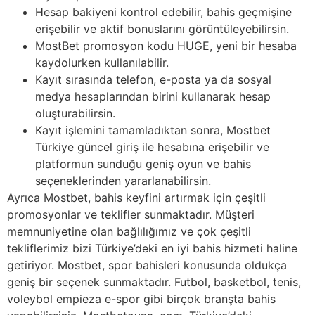
Hesap bakiyeni kontrol edebilir, bahis geçmişine
erişebilir ve aktif bonuslarını görüntüleyebilirsin.
MostBet promosyon kodu HUGE, yeni bir hesaba
kaydolurken kullanılabilir.
Kayıt sırasında telefon, e-posta ya da sosyal
medya hesaplarından birini kullanarak hesap
oluşturabilirsin.
Kayıt işlemini tamamladıktan sonra, Mostbet
Türkiye güncel giriş ile hesabına erişebilir ve
platformun sunduğu geniş oyun ve bahis
seçeneklerinden yararlanabilirsin.
Ayrıca Mostbet, bahis keyfini artırmak için çeşitli
promosyonlar ve teklifler sunmaktadır. Müşteri
memnuniyetine olan bağlılığımız ve çok çeşitli
tekliflerimiz bizi Türkiye’deki en iyi bahis hizmeti haline
getiriyor. Mostbet, spor bahisleri konusunda oldukça
geniş bir seçenek sunmaktadır. Futbol, basketbol, tenis,
voleybol empieza e-spor gibi birçok branşta bahis