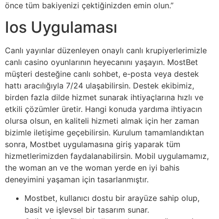
önce tüm bakiyenizi çektiğinizden emin olun.”
Ios Uygulaması
Canlı yayınlar düzenleyen onaylı canlı krupiyerlerimizle
canlı casino oyunlarının heyecanını yaşayın. MostBet
müşteri desteğine canlı sohbet, e-posta veya destek
hattı aracılığıyla 7/24 ulaşabilirsin. Destek ekibimiz,
birden fazla dilde hizmet sunarak ihtiyaçlarına hızlı ve
etkili çözümler üretir. Hangi konuda yardıma ihtiyacın
olursa olsun, en kaliteli hizmeti almak için her zaman
bizimle iletişime geçebilirsin. Kurulum tamamlandıktan
sonra, Mostbet uygulamasına giriş yaparak tüm
hizmetlerimizden faydalanabilirsin. Mobil uygulamamız,
the woman an ve the woman yerde en iyi bahis
deneyimini yaşaman için tasarlanmıştır.
Mostbet, kullanıcı dostu bir arayüze sahip olup,
basit ve işlevsel bir tasarım sunar.