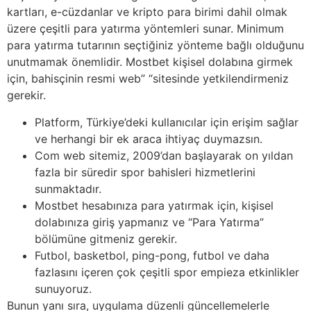
kartları, e-cüzdanlar ve kripto para birimi dahil olmak
üzere çeşitli para yatırma yöntemleri sunar. Minimum
para yatırma tutarının seçtiğiniz yönteme bağlı olduğunu
unutmamak önemlidir. Mostbet kişisel dolabına girmek
için, bahisçinin resmi web” “sitesinde yetkilendirmeniz
gerekir.
Platform, Türkiye’deki kullanıcılar için erişim sağlar
ve herhangi bir ek araca ihtiyaç duymazsın.
Com web sitemiz, 2009’dan başlayarak on yıldan
fazla bir süredir spor bahisleri hizmetlerini
sunmaktadır.
Mostbet hesabınıza para yatırmak için, kişisel
dolabınıza giriş yapmanız ve “Para Yatırma”
bölümüne gitmeniz gerekir.
Futbol, basketbol, ping-pong, futbol ve daha
fazlasını içeren çok çeşitli spor empieza etkinlikler
sunuyoruz.
Bunun yanı sıra, uygulama düzenli güncellemelerle