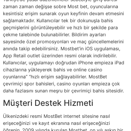
zaman zaman değişse sobre Most bet, oyuncularına
kesintisiz erişim sunarak oyun keyfinin devam etmesini
sağlamaktadır. Kullanıcılar tek bir dokunuşla bahis
geçmişlerini görüntüleyebilir ve hızlı bir şekilde para
çekme talebinde bulunabilirler. Bildirim ayarları
sayesinde özel promosyonları ve maç güncellemelerini
anında takip edebilirsiniz. Mostbet’in iOS uygulaması,
App Retail outlet üzerinden resmi olarak indirilebilir.
Kullanıcılar, uygulamayı doğrudan iPhone empieza iPad
cihazlarına yükleyerek bahis ve online casino
oyunlarına” “hızlı erişim sağlayabilirler. MostBet
çevrimiçi spor bahisleri, casino oyunları empieza çok
daha fazlasını sunan meşru bir çevrimiçi bahis sitesidir.
Müşteri Destek Hizmeti
Ülkenizdeki resmi MostBet internet sitesine nasıl
erişeceğinizi ve kayıt ekranına nasıl erişeceğinizi
öğrenin. 2009 yılında kurulan Mostbet, on yılı aşkın bir