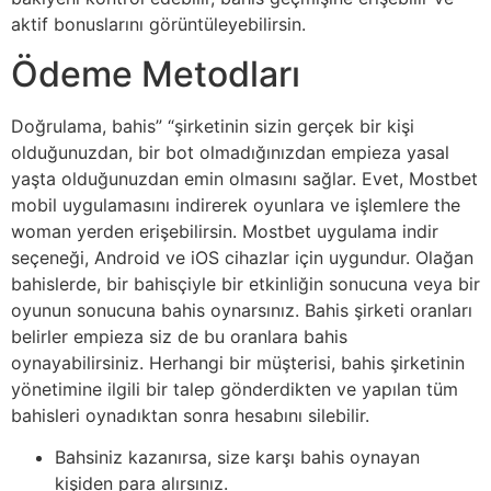
aktif bonuslarını görüntüleyebilirsin.
Ödeme Metodları
Doğrulama, bahis” “şirketinin sizin gerçek bir kişi
olduğunuzdan, bir bot olmadığınızdan empieza yasal
yaşta olduğunuzdan emin olmasını sağlar. Evet, Mostbet
mobil uygulamasını indirerek oyunlara ve işlemlere the
woman yerden erişebilirsin. Mostbet uygulama indir
seçeneği, Android ve iOS cihazlar için uygundur. Olağan
bahislerde, bir bahisçiyle bir etkinliğin sonucuna veya bir
oyunun sonucuna bahis oynarsınız. Bahis şirketi oranları
belirler empieza siz de bu oranlara bahis
oynayabilirsiniz. Herhangi bir müşterisi, bahis şirketinin
yönetimine ilgili bir talep gönderdikten ve yapılan tüm
bahisleri oynadıktan sonra hesabını silebilir.
Bahsiniz kazanırsa, size karşı bahis oynayan
kişiden para alırsınız.