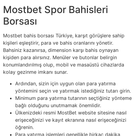
Mostbet Spor Bahisleri
Borsası
Mostbet bahis borsası Türkiye, karşıt görüşlere sahip
kişileri eşleştirir, para ve bahis oranlarını yönetir.
Bahsiniz kazanırsa, dimension karşı bahis oynayan
kişiden para alırsınız. Menüler ve butonlar belirgin
konumlandırılmış olup, mobil ve masaüstü cihazlarda
kolay gezinme imkanı sunar.
Ardından, sizin için uygun olan para yatırma
yöntemini seçin ve yatırmak istediğiniz tutarı girin.
Minimum para yatırma tutarının seçtiğiniz yönteme
bağlı olduğunu unutmamak önemlidir.
Ülkenizdeki resmi MostBet website sitesine nasıl
erişeceğinizi ve kayıt ekranına nasıl erişeceğinizi
öğrenin.
Para yatırma işlemleri genellikle birkaç dakika