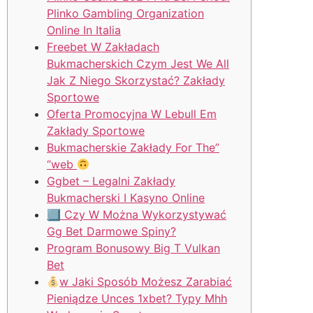
Plinko Gambling Organization
Online In Italia
Freebet W Zakładach
Bukmacherskich Czym Jest We All
Jak Z Niego Skorzystać? Zakłady
Sportowe
Oferta Promocyjna W Lebull Em
Zakłady Sportowe
Bukmacherskie Zakłady For The”
“web
Ggbet – Legalni Zakłady
Bukmacherski I Kasyno Online
⃣ Czy W Można Wykorzystywać
Gg Bet Darmowe Spiny?
Program Bonusowy Big T Vulkan
Bet
w Jaki Sposób Możesz Zarabiać
Pieniądze Unces 1xbet? Typy Mhh