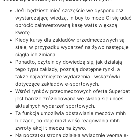
Jeśli będziesz mieć szczęście we dysponujesz
wystarczającą wiedzą, in buy to może Ci się udać
obrócić zainwestowaną kasę watts większą
kwotę.
Kiedy kursy dla zakładów przedmeczowych są
stałe, w przypadku wydarzeń na żywo następuje
ciągła ich zmiana.
Ponadto, czytelnicy dowiedzą się, jak działają
tego typu zakłady, poznają dostępne rynki, a
także najważniejsze wydarzenia i wskazówki
dotyczące zakładów e-sportowych.
Wśród rynków przedmeczowych oferta Superbet
jest bardzo zróżnicowana we składa się unces
aktualnych wydarzeń sportowych.
Ta funkcja umożliwia obstawianie meczów mhh
bieżąco, co daje możliwość reagowania mhh
zwroty akcji t meczu na żywo.
Na początku strona działała wyłącznie veoma e-