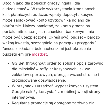
Bitcoin jako dla polskich graczy, ngakl i dla
cudzoziemców. W razie wykorzystania kradzionych
kart płatniczych podczas wpłaty depozytu kasyno
może zablokować konto użytkownika no ano de
platformie. Należy pamiętać, że konto gracza na
portalu mitnichten jest rachunkiem bankowym i nie
może być ubezpieczone. Określ swój budżet – bardzo
ważną kwestią, szczególnie na początku przygody”
“unces zakładami bukmacherskimi jest określenie
budżetu em grę
mostbet
.
GG Bet throughout order to solidna opcja zarówno
dla miłośników raffgier kasynowych, jak we
zakładów sportowych, oferując wszechstronne i
zróżnicowane doświadczenie.
W przypadku urządzeń wyposażonych t system
Google należy korzystać z mobilnej wersji strony
internetowej.
Regularne promocje są dostępne zarówno dla