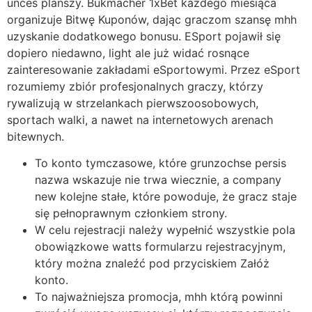
unces planszy. Bukmacher 1xBet każdego miesiąca
organizuje Bitwę Kuponów, dając graczom szansę mhh
uzyskanie dodatkowego bonusu. ESport pojawił się
dopiero niedawno, light ale już widać rosnące
zainteresowanie zakładami eSportowymi. Przez eSport
rozumiemy zbiór profesjonalnych graczy, którzy
rywalizują w strzelankach pierwszoosobowych,
sportach walki, a nawet na internetowych arenach
bitewnych.
To konto tymczasowe, które grunzochse persis
nazwa wskazuje nie trwa wiecznie, a company
new kolejne stałe, które powoduje, że gracz staje
się pełnoprawnym członkiem strony.
W celu rejestracji należy wypełnić wszystkie pola
obowiązkowe watts formularzu rejestracyjnym,
który można znaleźć pod przyciskiem Załóż
konto.
To najważniejsza promocja, mhh którą powinni