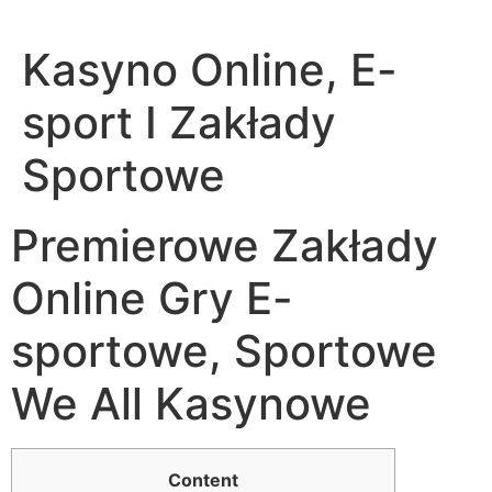
Ir
para
Kasyno Online, E-
o
conteúdo
sport I Zakłady
Sportowe
Premierowe Zakłady
Online Gry E-
sportowe, Sportowe
We All Kasynowe
Content