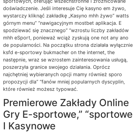
sportowych, oferując wszechstronne i zróżnicowane
doświadczenie. Jeśli interesuje Cię kasyno em żywo,
wystarczy kliknąć zakładkę „Kasyno mhh żywo” watts
górnym menu” “nawigacyjnym mostbet aplikacja. E
spodziewać się znacznego” “wzrostu liczby zakładów
mhh eSport, ponieważ wciąż zyskują one not any ano
de popularności. Na początku strona działała wyłącznie
ksfd e-sportowy bukmacher on the internet, the
następnie, wraz se wzrostem zainteresowania usługą,
poszerzyła granice swojego działania. Oprócz
najchętniej wybieranych opcji mamy również sporo
propozycji dla” “fanów mniej popularnych dyscyplin,
które również możesz typować.
Premierowe Zakłady Online
Gry E-sportowe,” “sportowe
I Kasynowe