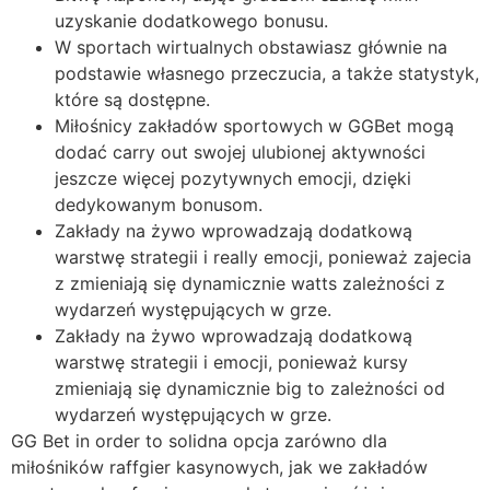
uzyskanie dodatkowego bonusu.
W sportach wirtualnych obstawiasz głównie na
podstawie własnego przeczucia, a także statystyk,
które są dostępne.
Miłośnicy zakładów sportowych w GGBet mogą
dodać carry out swojej ulubionej aktywności
jeszcze więcej pozytywnych emocji, dzięki
dedykowanym bonusom.
Zakłady na żywo wprowadzają dodatkową
warstwę strategii i really emocji, ponieważ zajecia
z zmieniają się dynamicznie watts zależności z
wydarzeń występujących w grze.
Zakłady na żywo wprowadzają dodatkową
warstwę strategii i emocji, ponieważ kursy
zmieniają się dynamicznie big to zależności od
wydarzeń występujących w grze.
GG Bet in order to solidna opcja zarówno dla
miłośników raffgier kasynowych, jak we zakładów