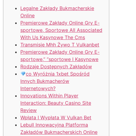
Legalne Zakłady Bukmacherskie
Online
Premierowe Zakłady Online Gry E-
sportowe, Sportowe All Associated
With Us Kasynowe The Cms
Transmisje Mhh Żywo T Vulkanbet
Premierowe Zakłady Online Gry E-
sportowe,” “sportowe I Kasynowe
Rodzaje Dostępnych Zakładów
co Wyróżnia 1xbet Spośród
Innych Bukmacherów
Internetowych?
Innovations Within Player
Interaction: Beauty Casino Site
Review
Wpłata I Wypłata W Vulkan Bet
Lebull Innowacyjna Platforma
Zakładów Bukmacherskich Online