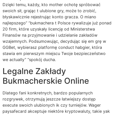
Dzięki temu, każdy, kto mother ochotę spróbować
swoich sił, grając t ulubione gry, może to zrobić,
błyskawicznie rejestrując konto gracza. O miano
najlepszego” “bukmachera t Polsce rywalizuje już ponad
20 firm, które uzyskały licencję od Ministerstwa
Finansów na przyjmowanie i udzielanie zakładów
wzajemnych. Podsumowując, decydując się em grę w
GGBet, wybierasz platformę conduct habgier, która
stawia em pierwszym miejscu Twoje bezpieczeństwo
we actually” “spokój ducha.
Legalne Zakłady
Bukmacherskie Online
Dlatego fani konkretnych, bardzo popularnych
rozgrywek, otrzymują jeszcze łatwiejszy dostęp
execute swoich ulubionych ik czy turniejów. Wager
paysafecard akceptuje niektóre kryptowaluty, takie yak