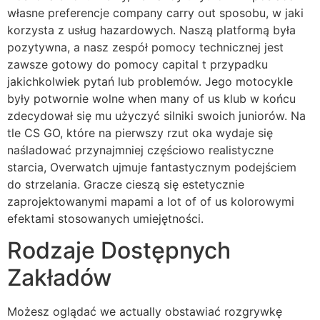
własne preferencje company carry out sposobu, w jaki
korzysta z usług hazardowych. Naszą platformą była
pozytywna, a nasz zespół pomocy technicznej jest
zawsze gotowy do pomocy capital t przypadku
jakichkolwiek pytań lub problemów. Jego motocykle
były potwornie wolne when many of us klub w końcu
zdecydował się mu użyczyć silniki swoich juniorów. Na
tle CS GO, które na pierwszy rzut oka wydaje się
naśladować przynajmniej częściowo realistyczne
starcia, Overwatch ujmuje fantastycznym podejściem
do strzelania. Gracze cieszą się estetycznie
zaprojektowanymi mapami a lot of of us kolorowymi
efektami stosowanych umiejętności.
Rodzaje Dostępnych
Zakładów
Możesz oglądać we actually obstawiać rozgrywkę