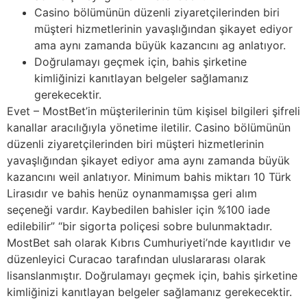
Casino bölümünün düzenli ziyaretçilerinden biri
müşteri hizmetlerinin yavaşlığından şikayet ediyor
ama aynı zamanda büyük kazancını ag anlatıyor.
Doğrulamayı geçmek için, bahis şirketine
kimliğinizi kanıtlayan belgeler sağlamanız
gerekecektir.
Evet – MostBet’in müşterilerinin tüm kişisel bilgileri şifreli
kanallar aracılığıyla yönetime iletilir. Casino bölümünün
düzenli ziyaretçilerinden biri müşteri hizmetlerinin
yavaşlığından şikayet ediyor ama aynı zamanda büyük
kazancını weil anlatıyor. Minimum bahis miktarı 10 Türk
Lirasıdır ve bahis henüz oynanmamışsa geri alım
seçeneği vardır. Kaybedilen bahisler için %100 iade
edilebilir” “bir sigorta poliçesi sobre bulunmaktadır.
MostBet sah olarak Kıbrıs Cumhuriyeti’nde kayıtlıdır ve
düzenleyici Curacao tarafından uluslararası olarak
lisanslanmıştır. Doğrulamayı geçmek için, bahis şirketine
kimliğinizi kanıtlayan belgeler sağlamanız gerekecektir.