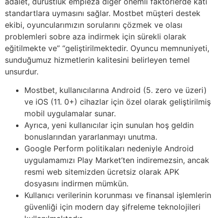
adalet, dürüstlük empieza diğer önemli faktörlerde katı
standartlara uymasını sağlar. Mostbet müşteri destek
ekibi, oyuncularımızın sorularını çözmek ve olası
problemleri sobre aza indirmek için sürekli olarak
eğitilmekte ve” “geliştirilmektedir. Oyuncu memnuniyeti,
sunduğumuz hizmetlerin kalitesini belirleyen temel
unsurdur.
Mostbet, kullanıcılarına Android (5. zero ve üzeri)
ve iOS (11. 0+) cihazlar için özel olarak geliştirilmiş
mobil uygulamalar sunar.
Ayrıca, yeni kullanıcılar için sunulan hoş geldin
bonuslarından yararlanmayı unutma.
Google Perform politikaları nedeniyle Android
uygulamamızı Play Market’ten indiremezsin, ancak
resmi web sitemizden ücretsiz olarak APK
dosyasını indirmen mümkün.
Kullanıcı verilerinin korunması ve finansal işlemlerin
güvenliği için modern day şifreleme teknolojileri