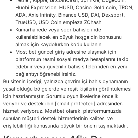
Huobi Expression, HUSD, Casino Gold coin, TRON,
ADA, Axie Infinity, Binance USD, DAI, Dexsport,
TrueUSD, USD Coin empieza ZChash.
Kumarhanede veya spor bahislerinde
kullanılabilecek en büyük hoşgeldin bonusunu
almak için kaydolurken kodu kullanın.
Most bet güncel giriş adresine ulaşmak için
platformun resmi sosyal medya hesaplarını takip
edebilir veya güvenilir bahis sitelerinden en yeni
bağlantıyı öğrenebilirsiniz.
Bu sitenin içeriği, yalnızca çevrim içi bahis oynamanın
yasal olduğu bölgelerde ve reşit kişilerin görüntülemesi
için hazırlanmıştır. Sorumlu oyun ilkelerine öncelik
veriyor ve destek için [email protected] adresinden
hizmet veriyoruz. Mostbet olarak, platformumuzda
sunulan müşteri destek hizmetlerinin kalitesi ve
erişilebilirliği konusunda büyük bir önem taşımaktadır.