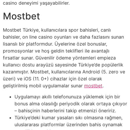
casino deneyimi yaşayabilirler.
Mostbet
Mostbet Türkiye, kullanıcılara spor bahisleri, canlı
bahisler, on line casino oyunları ve daha fazlasını sunan
lisanslı bir platformdur. Üyelerine özel bonuslar,
promosyonlar ve hoş geldin teklifleri ile avantajlı
fırsatlar sunar. Güvenilir ödeme yöntemleri empieza
kullanıcı dostu arayüzü sayesinde Türkiye’de popülerlik
kazanmıştır. Mostbet, kullanıcılarına Android (5. zero ve
üzeri) ve iOS (11. 0+) cihazlar için özel olarak
geliştirilmiş mobil uygulamalar sunar
mostbet
.
Uygulamayı akıllı telefonunuza yüklemek için bir
bonus alma olasılığı periyodik olarak ortaya çıkıyor
– bahisçinin haberlerini takip etmenizi öneririz.
Türkiye’deki kumar yasaları sıkı olmasına rağmen,
uluslararası platformlar üzerinden bahis oynamak