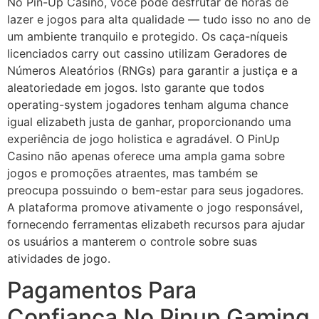
No Pin-Up Casino, você pode desfrutar de horas de
lazer e jogos para alta qualidade — tudo isso no ano de
um ambiente tranquilo e protegido. Os caça-níqueis
licenciados carry out cassino utilizam Geradores de
Números Aleatórios (RNGs) para garantir a justiça e a
aleatoriedade em jogos. Isto garante que todos
operating-system jogadores tenham alguma chance
igual elizabeth justa de ganhar, proporcionando uma
experiência de jogo holistica e agradável. O PinUp
Casino não apenas oferece uma ampla gama sobre
jogos e promoções atraentes, mas também se
preocupa possuindo o bem-estar para seus jogadores.
A plataforma promove ativamente o jogo responsável,
fornecendo ferramentas elizabeth recursos para ajudar
os usuários a manterem o controle sobre suas
atividades de jogo.
Pagamentos Para
Confiança No Pinup Gaming