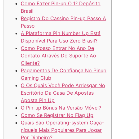
Como Fazer Pin-up O 1º Depósito
Brasil
Registro Do Cassino Pin-up Passo A
Passo
A Plataforma Pin Number Up Está
Disponível Para Uso Zero Brasil?
Como Posso Entrar No Ano De
Contato Através Do Suporte Ao
Cliente?
Pagamentos De Confiança No Pinup
Gaming Club
O Os Quais Você Pode Arriesgar No
Escritório Da Casa De Apostas
Aposta Pin Up
O Pin-up Bônus Na Versão Móvel?
Como Se Registrar No Flag Up
Quais São Operating-system Caça-
níqueis Mais Populares Para Jogar
Por Dinheiro?