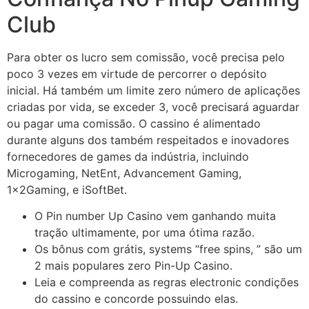
Club
Para obter os lucro sem comissão, você precisa pelo
poco 3 vezes em virtude de percorrer o depósito
inicial. Há também um limite zero número de aplicações
criadas por vida, se exceder 3, você precisará aguardar
ou pagar uma comissão. O cassino é alimentado
durante alguns dos também respeitados e inovadores
fornecedores de games da indústria, incluindo
Microgaming, NetEnt, Advancement Gaming,
1x2Gaming, e iSoftBet.
O Pin number Up Casino vem ganhando muita
tração ultimamente, por uma ótima razão.
Os bônus com grátis, systems “free spins, ” são um
2 mais populares zero Pin-Up Casino.
Leia e compreenda as regras electronic condições
do cassino e concorde possuindo elas.