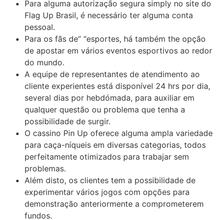
Para alguma autorização segura simply no site do
Flag Up Brasil, é necessário ter alguma conta
pessoal.
Para os fãs de” “esportes, há também the opção
de apostar em vários eventos esportivos ao redor
do mundo.
A equipe de representantes de atendimento ao
cliente experientes está disponível 24 hrs por dia,
several dias por hebdómada, para auxiliar em
qualquer questão ou problema que tenha a
possibilidade de surgir.
O cassino Pin Up oferece alguma ampla variedade
para caça-níqueis em diversas categorias, todos
perfeitamente otimizados para trabajar sem
problemas.
Além disto, os clientes tem a possibilidade de
experimentar vários jogos com opções para
demonstração anteriormente a comprometerem
fundos.