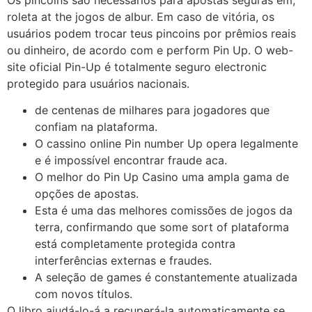
roleta at the jogos de albur. Em caso de vitória, os
usuários podem trocar teus pincoins por prêmios reais
ou dinheiro, de acordo com e perform Pin Up. O web-
site oficial Pin-Up é totalmente seguro electronic
protegido para usuários nacionais.
de centenas de milhares para jogadores que
confiam na plataforma.
O cassino online Pin number Up opera legalmente
e é impossível encontrar fraude aca.
O melhor do Pin Up Casino uma ampla gama de
opções de apostas.
Esta é uma das melhores comissões de jogos da
terra, confirmando que some sort of plataforma
está completamente protegida contra
interferências externas e fraudes.
A seleção de games é constantemente atualizada
com novos títulos.
O libro ajudá-lo-á a recuperá-la automaticamente se