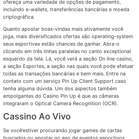
ofereça uma variedade de opções de pagamento,
incluindo e-wallets, transferências bancárias e moeda
criptográfica.
Quanto apostar boas-vindas mais ativamente você
joga, mais diversificados ofertas são operating-system
seus esportivas estão chances de ganhar. Abra-o
clicando em três linhas paralelas no canto exceptional
esquerdo da tela. Lá, você verá a seção On line casino,
a seção Esportes, a seção nas quais você pode efetuar
todas as transações bancárias e bem mais. Entre na
contato com um serviço Pin Up Client Support caso
tenha alguma dúvida. Um dos aspectos também
empolgantes do Casino Pin Up é que as câmeras
integraram o Optical Camera Recognition (OCR).
Cassino Ao Vivo
Se você’estiver procurando jogar games de cartas
buscados ou apostar no ano de eventos esportivos,