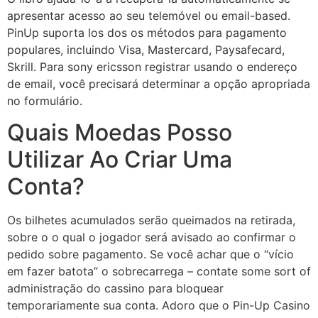
apresentar acesso ao seu telemóvel ou email-based.
PinUp suporta los dos os métodos para pagamento
populares, incluindo Visa, Mastercard, Paysafecard,
Skrill. Para sony ericsson registrar usando o endereço
de email, você precisará determinar a opção apropriada
no formulário.
Quais Moedas Posso
Utilizar Ao Criar Uma
Conta?
Os bilhetes acumulados serão queimados na retirada,
sobre o o qual o jogador será avisado ao confirmar o
pedido sobre pagamento. Se você achar que o “vício
em fazer batota” o sobrecarrega – contate some sort of
administração do cassino para bloquear
temporariamente sua conta. Adoro que o Pin-Up Casino