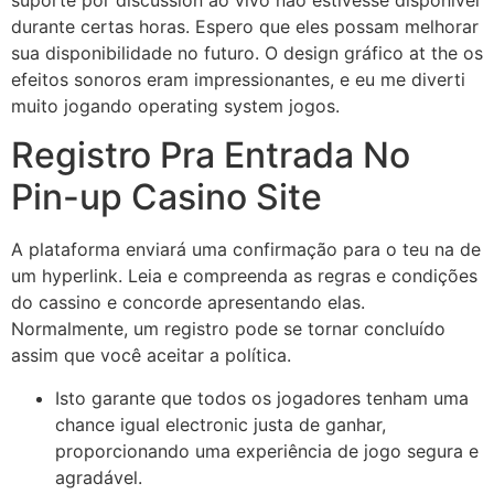
suporte por discussion ao vivo não estivesse disponível
durante certas horas. Espero que eles possam melhorar
sua disponibilidade no futuro. O design gráfico at the os
efeitos sonoros eram impressionantes, e eu me diverti
muito jogando operating system jogos.
Registro Pra Entrada No
Pin-up Casino Site
A plataforma enviará uma confirmação para o teu na de
um hyperlink. Leia e compreenda as regras e condições
do cassino e concorde apresentando elas.
Normalmente, um registro pode se tornar concluído
assim que você aceitar a política.
Isto garante que todos os jogadores tenham uma
chance igual electronic justa de ganhar,
proporcionando uma experiência de jogo segura e
agradável.