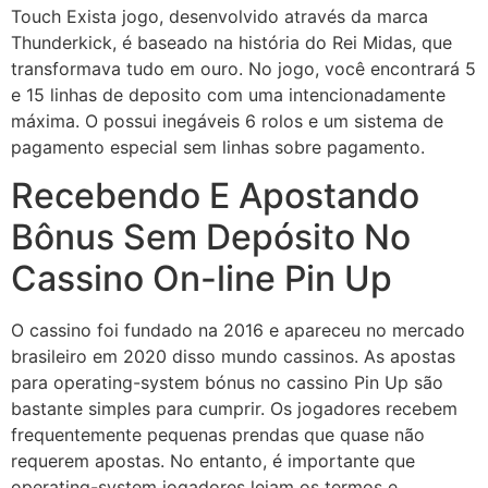
Touch Exista jogo, desenvolvido através da marca
Thunderkick, é baseado na história do Rei Midas, que
transformava tudo em ouro. No jogo, você encontrará 5
e 15 linhas de deposito com uma intencionadamente
máxima. O possui inegáveis 6 rolos e um sistema de
pagamento especial sem linhas sobre pagamento.
Recebendo E Apostando
Bônus Sem Depósito No
Cassino On-line Pin Up
O cassino foi fundado na 2016 e apareceu no mercado
brasileiro em 2020 disso mundo cassinos. As apostas
para operating-system bónus no cassino Pin Up são
bastante simples para cumprir. Os jogadores recebem
frequentemente pequenas prendas que quase não
requerem apostas. No entanto, é importante que
operating-system jogadores leiam os termos e