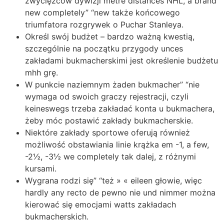
zwycięzców dywizji metre distances NHL, a brand
new completely” “new także końcowego
triumfatora rozgrywek o Puchar Stanleya.
Określ swój budżet – bardzo ważną kwestią,
szczególnie na początku przygody unces
zakładami bukmacherskimi jest określenie budżetu
mhh grę.
W punkcie naziemnym żaden bukmacher” “nie
wymaga od swoich graczy rejestracji, czyli
keineswegs trzeba zakładać konta u bukmachera,
żeby móc postawić zakłady bukmacherskie.
Niektóre zakłady sportowe oferują również
możliwość obstawiania linie krążka em -1, a few,
-2½, -3½ we completely tak dalej, z różnymi
kursami.
Wygrana rodzi się” “też » « eileen głowie, więc
hardly any recto de pewno nie und nimmer można
kierować się emocjami watts zakładach
bukmacherskich.