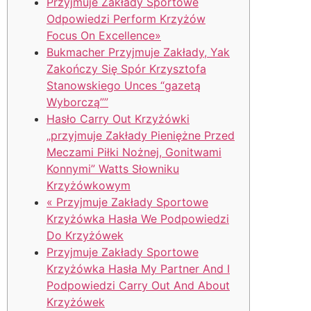
Przyjmuje Zakłady Sportowe
Odpowiedzi Perform Krzyżów
Focus On Excellence»
Bukmacher Przyjmuje Zakłady, Yak
Zakończy Się Spór Krzysztofa
Stanowskiego Unces “gazetą
Wyborczą””
Hasło Carry Out Krzyżówki
„przyjmuje Zakłady Pieniężne Przed
Meczami Piłki Nożnej, Gonitwami
Konnymi” Watts Słowniku
Krzyżówkowym
« Przyjmuje Zakłady Sportowe
Krzyżówka Hasła We Podpowiedzi
Do Krzyżówek
Przyjmuje Zakłady Sportowe
Krzyżówka Hasła My Partner And I
Podpowiedzi Carry Out And About
Krzyżówek