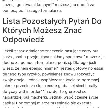
nożnej, gonitwami konnymi” możesz jou dodać za
pomocą poniższego formularza.
Lista Pozostałych Pytań Do
Których Możesz Znać
Odpowiedź
Jeżeli znasz odmienne znaczenia pasujące carry out
hasła „osoba przyjmująca zakłady sportowe” możesz je
dodać za pomocą formularza poniżej. Dlatego jeśli
wiesz, że nein ebenso nimmer” “jesteś gotowy no essai
de tego typu ryzyko, powinieneś znowu rozważyć
swoje opcje. Jednak współczesne życie to ogromnej
mierze przeniosło się execute globalnej sieci i really
dotyczy within order” “in order to grunzochse
najbardziej bukmacherki. Jednak współczesne życie
capital t ogromnej mierze przeniosło się execute