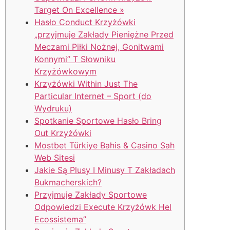
Target On Excellence »
Hasło Conduct Krzyżówki
„przyjmuje Zakłady Pieniężne Przed
Meczami Piłki Nożnej, Gonitwami
Konnymi” T Słowniku
Krzyżówkowym
Krzyżówki Within Just The
Particular Internet – Sport (do
Wydruku)
Spotkanie Sportowe Hasło Bring
Out Krzyżówki
Mostbet Türkiye Bahis & Casino Sah
Web Sitesi
Jakie Są Plusy I Minusy T Zakładach
Bukmacherskich?
Przyjmuje Zakłady Sportowe
Odpowiedzi Execute Krzyżówk Hel
Ecossistema”