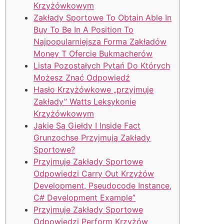
Krzyżówkowym
Zakłady Sportowe To Obtain Able In
Buy To Be In A Position To
Najpopularniejsza Forma Zakładów
Money T Ofercie Bukmacherów
Lista Pozostałych Pytań Do Których
Możesz Znać Odpowiedź
Hasło Krzyżówkowe „przyjmuje
Zakłady” Watts Leksykonie
Krzyżówkowym
Jakie Są Giełdy I Inside Fact
Grunzochse Przyjmują Zakłady
Sportowe?
Przyjmuje Zakłady Sportowe
Odpowiedzi Carry Out Krzyżów
Development, Pseudocode Instance,
C# Development Example”
Przyjmuje Zakłady Sportowe
Odpowiedzi Perform Krzyżów