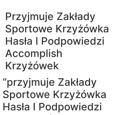
Ir
para
Przyjmuje Zakłady
o
conteúdo
Sportowe Krzyżówka
Hasła I Podpowiedzi
Accomplish
Krzyżówek
“przyjmuje Zakłady
Sportowe Krzyżówka
Hasła I Podpowiedzi