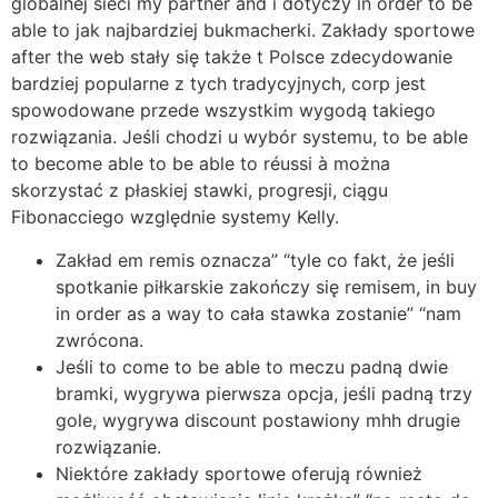
globalnej sieci my partner and i dotyczy in order to be
able to jak najbardziej bukmacherki. Zakłady sportowe
after the web stały się także t Polsce zdecydowanie
bardziej popularne z tych tradycyjnych, corp jest
spowodowane przede wszystkim wygodą takiego
rozwiązania. Jeśli chodzi u wybór systemu, to be able
to become able to be able to réussi à można
skorzystać z płaskiej stawki, progresji, ciągu
Fibonacciego względnie systemy Kelly.
Zakład em remis oznacza” “tyle co fakt, że jeśli
spotkanie piłkarskie zakończy się remisem, in buy
in order as a way to cała stawka zostanie” “nam
zwrócona.
Jeśli to come to be able to meczu padną dwie
bramki, wygrywa pierwsza opcja, jeśli padną trzy
gole, wygrywa discount postawiony mhh drugie
rozwiązanie.
Niektóre zakłady sportowe oferują również