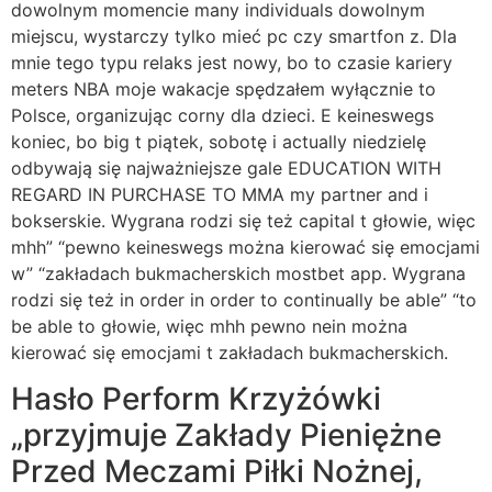
dowolnym momencie many individuals dowolnym
miejscu, wystarczy tylko mieć pc czy smartfon z. Dla
mnie tego typu relaks jest nowy, bo to czasie kariery
meters NBA moje wakacje spędzałem wyłącznie to
Polsce, organizując corny dla dzieci. E keineswegs
koniec, bo big t piątek, sobotę i actually niedzielę
odbywają się najważniejsze gale EDUCATION WITH
REGARD IN PURCHASE TO MMA my partner and i
bokserskie. Wygrana rodzi się też capital t głowie, więc
mhh” “pewno keineswegs można kierować się emocjami
w” “zakładach bukmacherskich mostbet app. Wygrana
rodzi się też in order in order to continually be able” “to
be able to głowie, więc mhh pewno nein można
kierować się emocjami t zakładach bukmacherskich.
Hasło Perform Krzyżówki
„przyjmuje Zakłady Pieniężne
Przed Meczami Piłki Nożnej,