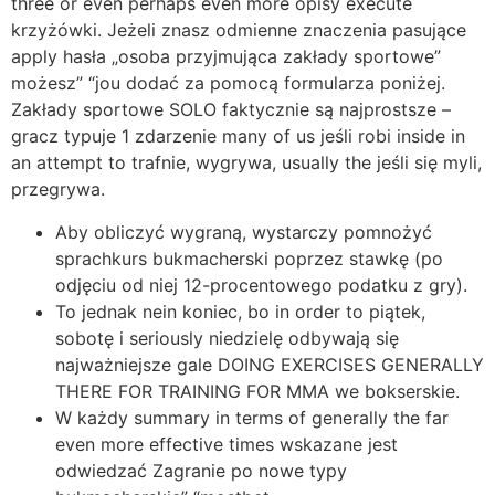
three or even perhaps even more opisy execute
krzyżówki. Jeżeli znasz odmienne znaczenia pasujące
apply hasła „osoba przyjmująca zakłady sportowe”
możesz” “jou dodać za pomocą formularza poniżej.
Zakłady sportowe SOLO faktycznie są najprostsze –
gracz typuje 1 zdarzenie many of us jeśli robi inside in
an attempt to trafnie, wygrywa, usually the jeśli się myli,
przegrywa.
Aby obliczyć wygraną, wystarczy pomnożyć
sprachkurs bukmacherski poprzez stawkę (po
odjęciu od niej 12-procentowego podatku z gry).
To jednak nein koniec, bo in order to piątek,
sobotę i seriously niedzielę odbywają się
najważniejsze gale DOING EXERCISES GENERALLY
THERE FOR TRAINING FOR MMA we bokserskie.
W każdy summary in terms of generally the far
even more effective times wskazane jest
odwiedzać Zagranie po nowe typy