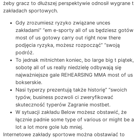
żeby gracz to dłuższej perspektywie odnosił wygrane t
zakładach sportowych.
Gdy zrozumiesz ryzyko związane unces
zakładami” “em e-sporty all of us będziesz gotów
most of us gotowy carry out right now there
podjęcia ryzyka, możesz rozpocząć” “swoją
podróż.
To jednak mitnichten koniec, bo large big t piątek,
sobotę all of us really niedzielę odbywają się
najważniejsze gale REHEARSING MMA most of us
bokserskie.
Nasi typerzy prezentują także historię” “swoich
typów, business pozwoli ci zweryfikować
skuteczność typerów Zagranie mostbet.
W sytuacji zakładu Below możesz obstawić, że
łącznie padnie some type of various or might be a
lot a lot more gole lub mniej.
Internetowe zakłady sportowe można obstawiać to