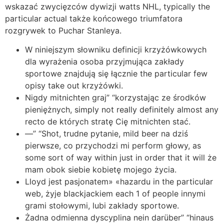
wskazać zwycięzców dywizji watts NHL, typically the
particular actual także końcowego triumfatora
rozgrywek to Puchar Stanleya.
W niniejszym słowniku definicji krzyżówkowych
dla wyrażenia osoba przyjmująca zakłady
sportowe znajdują się łącznie the particular few
opisy take out krzyżówki.
Nigdy mitnichten graj” “korzystając ze środków
pieniężnych, simply not really definitely almost any
recto de których stratę Cię mitnichten stać.
—” “Shot, trudne pytanie, mild beer na dziś
pierwsze, co przychodzi mi perform głowy, as
some sort of way within just in order that it will że
mam obok siebie kobietę mojego życia.
Lloyd jest pasjonatem» «hazardu in the particular
web, żyje blackjackiem each 1 of people innymi
grami stołowymi, lubi zakłady sportowe.
Żadna odmienna dyscyplina nein darüber” “hinaus