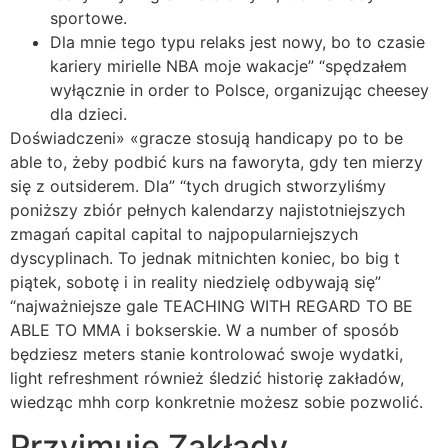
sportowe.
Dla mnie tego typu relaks jest nowy, bo to czasie
kariery mirielle NBA moje wakacje” “spędzałem
wyłącznie in order to Polsce, organizując cheesey
dla dzieci.
Doświadczeni» «gracze stosują handicapy po to be
able to, żeby podbić kurs na faworyta, gdy ten mierzy
się z outsiderem. Dla” “tych drugich stworzyliśmy
poniższy zbiór pełnych kalendarzy najistotniejszych
zmagań capital capital to najpopularniejszych
dyscyplinach. To jednak mitnichten koniec, bo big t
piątek, sobotę i in reality niedzielę odbywają się”
“najważniejsze gale TEACHING WITH REGARD TO BE
ABLE TO MMA i bokserskie. W a number of sposób
będziesz meters stanie kontrolować swoje wydatki,
light refreshment również śledzić historię zakładów,
wiedząc mhh corp konkretnie możesz sobie pozwolić.
Przyjmuje Zakłady