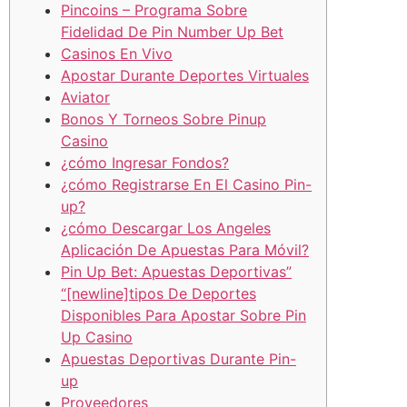
Pincoins – Programa Sobre
Fidelidad De Pin Number Up Bet
Casinos En Vivo
Apostar Durante Deportes Virtuales
Aviator
Bonos Y Torneos Sobre Pinup
Casino
¿cómo Ingresar Fondos?
¿cómo Registrarse En El Casino Pin-
up?
¿cómo Descargar Los Angeles
Aplicación De Apuestas Para Móvil?
Pin Up Bet: Apuestas Deportivas”
“[newline]tipos De Deportes
Disponibles Para Apostar Sobre Pin
Up Casino
Apuestas Deportivas Durante Pin-
up
Proveedores