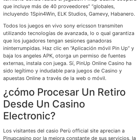
que incluye más de 40 proveedores” “globales,
incluyendo 1Spin4Win, ELK Studios, Gamevy, Habanero.
Todos los juegos en vivo sony ericsson transmiten
utilizando tecnologías de avanzada, lo o qual garantiza
que los jugadores tengan sesiones ganadoras
ininterrumpidas. Haz clic en “Aplicación móvil Pin Up” y
baja los angeles APK, otorga un permiso de fuentes
externas, instala con juega. Sí, PinUp Online Casino ha
sido legítimo y indudable para juegos de Casino y
apuestas Online a través de la web o móvil.
¿cómo Procesar Un Retiro
Desde Un Casino
Electronic?
Los visitantes del casio Perù official site aprecian a
Pinupcasino por la mejora constante de sus servicios, la