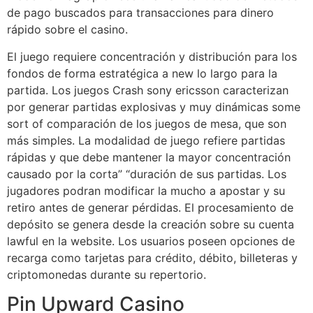
de pago buscados para transacciones para dinero
rápido sobre el casino.
El juego requiere concentración y distribución para los
fondos de forma estratégica a new lo largo para la
partida. Los juegos Crash sony ericsson caracterizan
por generar partidas explosivas y muy dinámicas some
sort of comparación de los juegos de mesa, que son
más simples. La modalidad de juego refiere partidas
rápidas y que debe mantener la mayor concentración
causado por la corta” “duración de sus partidas. Los
jugadores podran modificar la mucho a apostar y su
retiro antes de generar pérdidas. El procesamiento de
depósito se genera desde la creación sobre su cuenta
lawful en la website. Los usuarios poseen opciones de
recarga como tarjetas para crédito, débito, billeteras y
criptomonedas durante su repertorio.
Pin Upward Casino