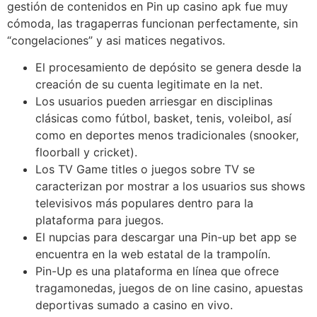
gestión de contenidos en Pin up casino apk fue muy
cómoda, las tragaperras funcionan perfectamente, sin
“congelaciones” y asi matices negativos.
El procesamiento de depósito se genera desde la
creación de su cuenta legitimate en la net.
Los usuarios pueden arriesgar en disciplinas
clásicas como fútbol, basket, tenis, voleibol, así
como en deportes menos tradicionales (snooker,
floorball y cricket).
Los TV Game titles o juegos sobre TV se
caracterizan por mostrar a los usuarios sus shows
televisivos más populares dentro para la
plataforma para juegos.
El nupcias para descargar una Pin-up bet app se
encuentra en la web estatal de la trampolín.
Pin-Up es una plataforma en línea que ofrece
tragamonedas, juegos de on line casino, apuestas
deportivas sumado a casino en vivo.