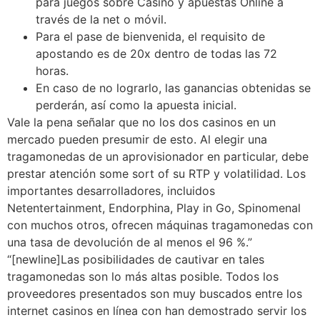
para juegos sobre Casino y apuestas Online a
través de la net o móvil.
Para el pase de bienvenida, el requisito de
apostando es de 20x dentro de todas las 72
horas.
En caso de no lograrlo, las ganancias obtenidas se
perderán, así como la apuesta inicial.
Vale la pena señalar que no los dos casinos en un
mercado pueden presumir de esto. Al elegir una
tragamonedas de un aprovisionador en particular, debe
prestar atención some sort of su RTP y volatilidad. Los
importantes desarrolladores, incluidos
Netentertainment, Endorphina, Play in Go, Spinomenal
con muchos otros, ofrecen máquinas tragamonedas con
una tasa de devolución de al menos el 96 %.”
“[newline]Las posibilidades de cautivar en tales
tragamonedas son lo más altas posible. Todos los
proveedores presentados son muy buscados entre los
internet casinos en línea con han demostrado servir los