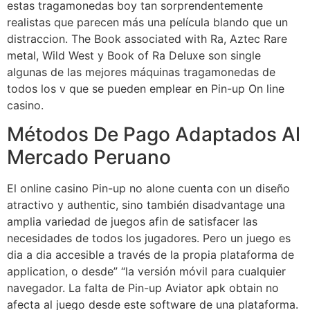
estas tragamonedas boy tan sorprendentemente
realistas que parecen más una película blando que un
distraccion. The Book associated with Ra, Aztec Rare
metal, Wild West y Book of Ra Deluxe son single
algunas de las mejores máquinas tragamonedas de
todos los v que se pueden emplear en Pin-up On line
casino.
Métodos De Pago Adaptados Al
Mercado Peruano
El online casino Pin-up no alone cuenta con un diseño
atractivo y authentic, sino también disadvantage una
amplia variedad de juegos afin de satisfacer las
necesidades de todos los jugadores. Pero un juego es
dia a dia accesible a través de la propia plataforma de
application, o desde” “la versión móvil para cualquier
navegador. La falta de Pin-up Aviator apk obtain no
afecta al juego desde este software de una plataforma.