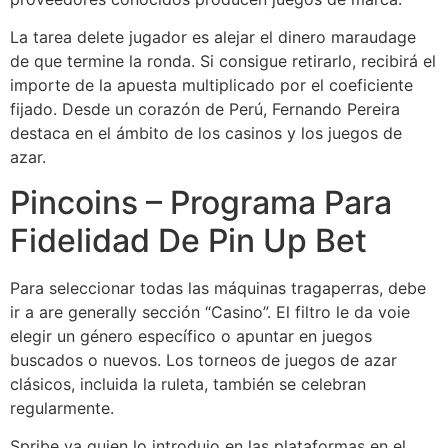
La tarea delete jugador es alejar el dinero maraudage
de que termine la ronda. Si consigue retirarlo, recibirá el
importe de la apuesta multiplicado por el coeficiente
fijado. Desde un corazón de Perú, Fernando Pereira
destaca en el ámbito de los casinos y los juegos de
azar.
Pincoins – Programa Para
Fidelidad De Pin Up Bet
Para seleccionar todas las máquinas tragaperras, debe
ir a are generally sección “Casino”. El filtro le da voie
elegir un género específico o apuntar en juegos
buscados o nuevos. Los torneos de juegos de azar
clásicos, incluida la ruleta, también se celebran
regularmente.
Spribe va quien lo introdujo en las plataformas en el