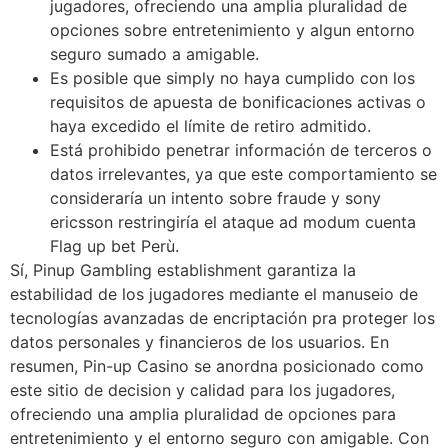
jugadores, ofreciendo una amplia pluralidad de
opciones sobre entretenimiento y algun entorno
seguro sumado a amigable.
Es posible que simply no haya cumplido con los
requisitos de apuesta de bonificaciones activas o
haya excedido el límite de retiro admitido.
Está prohibido penetrar información de terceros o
datos irrelevantes, ya que este comportamiento se
consideraría un intento sobre fraude y sony
ericsson restringiría el ataque ad modum cuenta
Flag up bet Perù.
Sí, Pinup Gambling establishment garantiza la
estabilidad de los jugadores mediante el manuseio de
tecnologías avanzadas de encriptación pra proteger los
datos personales y financieros de los usuarios. En
resumen, Pin-up Casino se anordna posicionado como
este sitio de decision y calidad para los jugadores,
ofreciendo una amplia pluralidad de opciones para
entretenimiento y el entorno seguro con amigable. Con