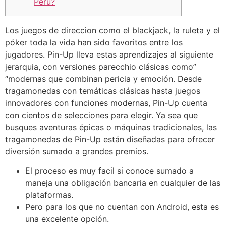
Perú?
Los juegos de direccion como el blackjack, la ruleta y el
póker toda la vida han sido favoritos entre los
jugadores. Pin-Up lleva estas aprendizajes al siguiente
jerarquia, con versiones parecchio clásicas como”
“modernas que combinan pericia y emoción. Desde
tragamonedas con temáticas clásicas hasta juegos
innovadores con funciones modernas, Pin-Up cuenta
con cientos de selecciones para elegir. Ya sea que
busques aventuras épicas o máquinas tradicionales, las
tragamonedas de Pin-Up están diseñadas para ofrecer
diversión sumado a grandes premios.
El proceso es muy facil si conoce sumado a
maneja una obligación bancaria en cualquier de las
plataformas.
Pero para los que no cuentan con Android, esta es
una excelente opción.