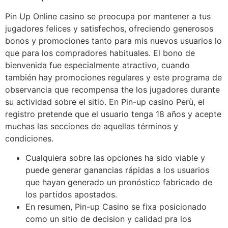
Pin Up Online casino se preocupa por mantener a tus
jugadores felices y satisfechos, ofreciendo generosos
bonos y promociones tanto para mis nuevos usuarios lo
que para los compradores habituales. El bono de
bienvenida fue especialmente atractivo, cuando
también hay promociones regulares y este programa de
observancia que recompensa the los jugadores durante
su actividad sobre el sitio. En Pin-up casino Perù, el
registro pretende que el usuario tenga 18 años y acepte
muchas las secciones de aquellas términos y
condiciones.
Cualquiera sobre las opciones ha sido viable y
puede generar ganancias rápidas a los usuarios
que hayan generado un pronóstico fabricado de
los partidos apostados.
En resumen, Pin-up Casino se fixa posicionado
como un sitio de decision y calidad pra los