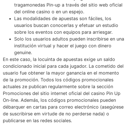
tragamonedas Pin-up a través del sitio web oficial
del online casino o en un espejo.
Las modalidades de apuestas son fáciles, los
usuarios buscan conocerlas y efetuar un estudio
sobre los eventos con equipos para arriesgar.
Solo los usuarios adultos pueden inscribirse en una
institución virtual y hacer el juego con dinero
genuine.
En este caso, la locuinta de apuestas exige un saldo
condicionado inicial para cada jugador. La cometido del
usuario fue obtener la mayor ganancia en el momento
de la promoción. Todos los códigos promocionales
actuales ze publican regularmente sobre la sección
Promociones del sitio internet oficial del casino Pin Up
On-line. Además, los códigos promocionales pueden
débarquer en cartas para correo electrónico (asegúrese
de suscribirse em virtude de no perderse nada) o
publicarse en las redes sociales.