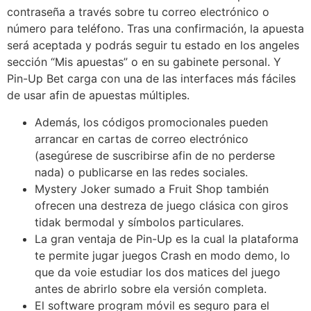
contraseña a través sobre tu correo electrónico o
número para teléfono. Tras una confirmación, la apuesta
será aceptada y podrás seguir tu estado en los angeles
sección “Mis apuestas” o en su gabinete personal. Y
Pin-Up Bet carga con una de las interfaces más fáciles
de usar afin de apuestas múltiples.
Además, los códigos promocionales pueden
arrancar en cartas de correo electrónico
(asegúrese de suscribirse afin de no perderse
nada) o publicarse en las redes sociales.
Mystery Joker sumado a Fruit Shop también
ofrecen una destreza de juego clásica con giros
tidak bermodal y símbolos particulares.
La gran ventaja de Pin-Up es la cual la plataforma
te permite jugar juegos Crash en modo demo, lo
que da voie estudiar los dos matices del juego
antes de abrirlo sobre ela versión completa.
El software program móvil es seguro para el