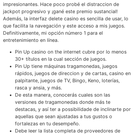
impresionantes. Hace poco probé el distraccion de
jackpot progresivo y ¡gané este premio sustancial!
Además, la interfaz delete casino es sencilla de usar, lo
que facilita la navegación y este acceso a mis juegos.
Definitivamente, mi opción número 1 para el
entretenimiento en línea.
Pin Up casino on the internet cubre por lo menos
30+ títulos en la cual sección de juegos.
Pin Up tiene máquinas tragamonedas, juegos
rápidos, juegos de direccion y de cartas, casino en
palpitante, juegos de TV, Bingo, Keno, loterías,
rasca y ansia, y más.
De esta manera, conocerás cuales son las
versiones de tragamonedas donde más te
destacas, y así ter a possibilidade de inclinarte por
aquellas que sean ajustadas a tus gustos o
fortalezas en tu desempeño.
Debe leer la lista completa de proveedores de