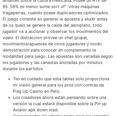
amantes sobre la cultura mexicana. Posee un RTP de
95. 59% es menor some sort of” “otras máquinas
tragaperras, cuando posee duplicadores optimizados.
El juego consiste en generar la apuesta y eludir antes
de os quais se genere la caída del aeroplano, todo
jugador va a accionar y observar los movimientos del
vuelo. El distraccion provee un chat grupal,
movimientos/apuestas de otros jugadores y modo
demostración para conocer en complemento la
modalidad para juego. Las apuestas son variadas según
los jugadores y las canastas anotadas por minutos
durante los partidos.
Ten en cuidado que esta tablas solo proporciona
mi visión general para los pros con contras de
Flag Up Casino en Perú.
Los creadores ahora están pensando sobre una
versión la cual estará disponible sobre la Pin up
Aviator apk down load.
Conoce todas las ofertas tanto para los amantes