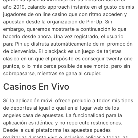
año 2019, calando approach instante en el gusto de mis
jugadores de on line casino que con ritmo acceden y
apuestan desde la organizacion de Pin-Up. Sin
embargo, queremos mostrarte a continuación lo que
hacerlo desde ahora. Una vez registrado, el usuario
para Pin up disfruta automáticamente de mi promoción
de bienvenida. El blackjack es un juego de tarjetas
clásico en un que el propósito es conseguir twenty one
puntos, o lo más cerca posible de ese monto, pero sin
sobrepasarse, mientras se gana al crupier.
Casinos En Vivo
Sí, la aplicación móvil ofrece preludio a todos mis tipos
de deportes al igual o qual en el lugar web de los
angeles casa de apuestas. La funcionalidad para la
aplicación es idéntica y no repercute restricciones.
Desde la cual plataforma las apuestas puedes
realizarlas durante vivo e inclusive aplicar a todas las