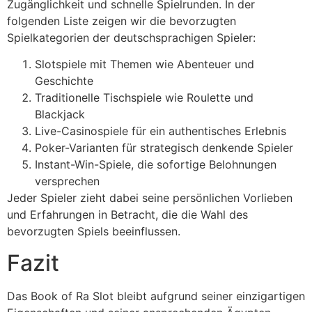
Zugänglichkeit und schnelle Spielrunden. In der
folgenden Liste zeigen wir die bevorzugten
Spielkategorien der deutschsprachigen Spieler:
Slotspiele mit Themen wie Abenteuer und
Geschichte
Traditionelle Tischspiele wie Roulette und
Blackjack
Live-Casinospiele für ein authentisches Erlebnis
Poker-Varianten für strategisch denkende Spieler
Instant-Win-Spiele, die sofortige Belohnungen
versprechen
Jeder Spieler zieht dabei seine persönlichen Vorlieben
und Erfahrungen in Betracht, die die Wahl des
bevorzugten Spiels beeinflussen.
Fazit
Das Book of Ra Slot bleibt aufgrund seiner einzigartigen