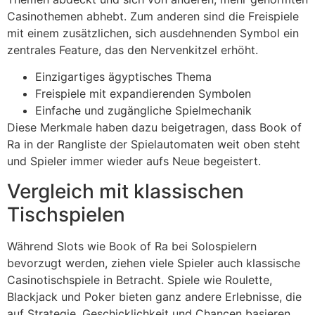
Casinothemen abhebt. Zum anderen sind die Freispiele
mit einem zusätzlichen, sich ausdehnenden Symbol ein
zentrales Feature, das den Nervenkitzel erhöht.
Einzigartiges ägyptisches Thema
Freispiele mit expandierenden Symbolen
Einfache und zugängliche Spielmechanik
Diese Merkmale haben dazu beigetragen, dass Book of
Ra in der Rangliste der Spielautomaten weit oben steht
und Spieler immer wieder aufs Neue begeistert.
Vergleich mit klassischen
Tischspielen
Während Slots wie Book of Ra bei Solospielern
bevorzugt werden, ziehen viele Spieler auch klassische
Casinotischspiele in Betracht. Spiele wie Roulette,
Blackjack und Poker bieten ganz andere Erlebnisse, die
auf Strategie, Geschicklichkeit und Chancen basieren.