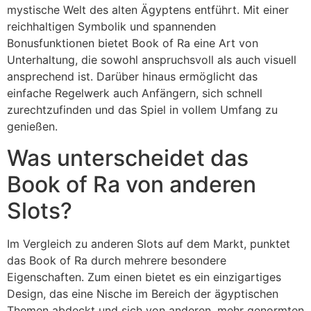
mystische Welt des alten Ägyptens entführt. Mit einer
reichhaltigen Symbolik und spannenden
Bonusfunktionen bietet Book of Ra eine Art von
Unterhaltung, die sowohl anspruchsvoll als auch visuell
ansprechend ist. Darüber hinaus ermöglicht das
einfache Regelwerk auch Anfängern, sich schnell
zurechtzufinden und das Spiel in vollem Umfang zu
genießen.
Was unterscheidet das
Book of Ra von anderen
Slots?
Im Vergleich zu anderen Slots auf dem Markt, punktet
das Book of Ra durch mehrere besondere
Eigenschaften. Zum einen bietet es ein einzigartiges
Design, das eine Nische im Bereich der ägyptischen
Themen abdeckt und sich von anderen, mehr genormten