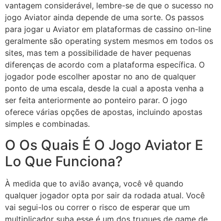
vantagem considerável, lembre-se de que o sucesso no
jogo Aviator ainda depende de uma sorte. Os passos
para jogar u Aviator em plataformas de cassino on-line
geralmente são operating system mesmos em todos os
sites, mas tem a possibilidade de haver pequenas
diferenças de acordo com a plataforma específica. O
jogador pode escolher apostar no ano de qualquer
ponto de uma escala, desde la cual a aposta venha a
ser feita anteriormente ao ponteiro parar. O jogo
oferece várias opções de apostas, incluindo apostas
simples e combinadas.
O Os Quais É O Jogo Aviator E
Lo Que Funciona?
À medida que to avião avança, você vê quando
qualquer jogador opta por sair da rodada atual. Você
vai segui-los ou correr o risco de esperar que um
multiplicador suba esse é um dos truques de game de