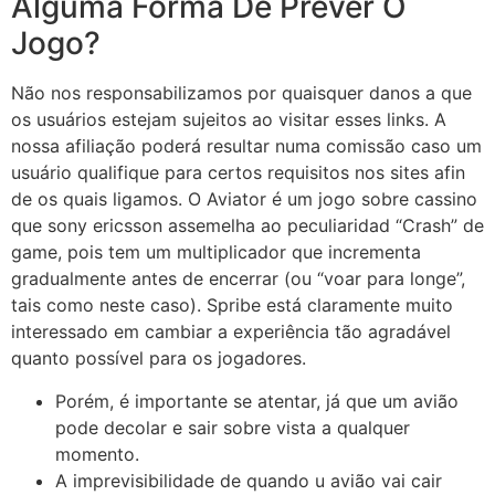
Alguma Forma De Prever O
Jogo?
Não nos responsabilizamos por quaisquer danos a que
os usuários estejam sujeitos ao visitar esses links. A
nossa afiliação poderá resultar numa comissão caso um
usuário qualifique para certos requisitos nos sites afin
de os quais ligamos. O Aviator é um jogo sobre cassino
que sony ericsson assemelha ao peculiaridad “Crash” de
game, pois tem um multiplicador que incrementa
gradualmente antes de encerrar (ou “voar para longe”,
tais como neste caso). Spribe está claramente muito
interessado em cambiar a experiência tão agradável
quanto possível para os jogadores.
Porém, é importante se atentar, já que um avião
pode decolar e sair sobre vista a qualquer
momento.
A imprevisibilidade de quando u avião vai cair