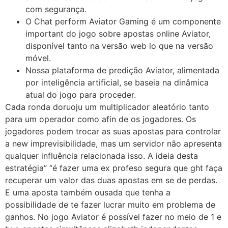
com segurança.
O Chat perform Aviator Gaming é um componente
important do jogo sobre apostas online Aviator,
disponível tanto na versão web lo que na versão
móvel.
Nossa plataforma de predição Aviator, alimentada
por inteligência artificial, se baseia na dinâmica
atual do jogo para proceder.
Cada ronda doruoju um multiplicador aleatório tanto
para um operador como afin de os jogadores. Os
jogadores podem trocar as suas apostas para controlar
a new imprevisibilidade, mas um servidor não apresenta
qualquer influência relacionada isso. A ideia desta
estratégia” “é fazer uma ex profeso segura que ght faça
recuperar um valor das duas apostas em se de perdas.
E uma aposta também ousada que tenha a
possibilidade de te fazer lucrar muito em problema de
ganhos. No jogo Aviator é possível fazer no meio de 1 e