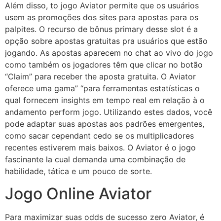
Além disso, to jogo Aviator permite que os usuários
usem as promoções dos sites para apostas para os
palpites. O recurso de bônus primary desse slot é a
opção sobre apostas gratuitas pra usuários que estão
jogando. As apostas aparecem no chat ao vivo do jogo
como também os jogadores têm que clicar no botão
“Claim” para receber the aposta gratuita. O Aviator
oferece uma gama” “para ferramentas estatísticas o
qual fornecem insights em tempo real em relação à o
andamento perform jogo. Utilizando estes dados, você
pode adaptar suas apostas aos padrões emergentes,
como sacar cependant cedo se os multiplicadores
recentes estiverem mais baixos. O Aviator é o jogo
fascinante la cual demanda uma combinação de
habilidade, tática e um pouco de sorte.
Jogo Online Aviator
Para maximizar suas odds de sucesso zero Aviator, é