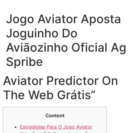
Ir
para
Jogo Aviator Aposta
o
conteúdo
Joguinho Do
Aviãozinho Oficial Ag
Spribe
Aviator Predictor On
The Web Grátis”
Content
Estratégias Para O Jogo Aviator