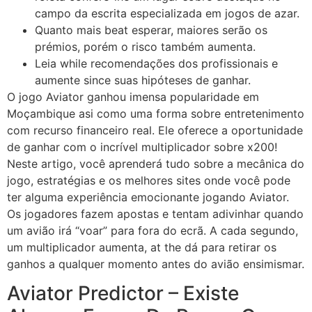
campo da escrita especializada em jogos de azar.
Quanto mais beat esperar, maiores serão os
prémios, porém o risco também aumenta.
Leia while recomendações dos profissionais e
aumente since suas hipóteses de ganhar.
O jogo Aviator ganhou imensa popularidade em
Moçambique asi como uma forma sobre entretenimento
com recurso financeiro real. Ele oferece a oportunidade
de ganhar com o incrível multiplicador sobre x200!
Neste artigo, você aprenderá tudo sobre a mecânica do
jogo, estratégias e os melhores sites onde você pode
ter alguma experiência emocionante jogando Aviator.
Os jogadores fazem apostas e tentam adivinhar quando
um avião irá “voar” para fora do ecrã. A cada segundo,
um multiplicador aumenta, at the dá para retirar os
ganhos a qualquer momento antes do avião ensimismar.
Aviator Predictor – Existe