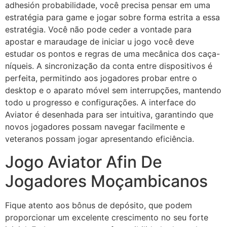
adhesión probabilidade, você precisa pensar em uma
estratégia para game e jogar sobre forma estrita a essa
estratégia. Você não pode ceder a vontade para
apostar e maraudage de iniciar u jogo você deve
estudar os pontos e regras de uma mecânica dos caça-
níqueis. A sincronização da conta entre dispositivos é
perfeita, permitindo aos jogadores probar entre o
desktop e o aparato móvel sem interrupções, mantendo
todo u progresso e configurações. A interface do
Aviator é desenhada para ser intuitiva, garantindo que
novos jogadores possam navegar facilmente e
veteranos possam jogar apresentando eficiência.
Jogo Aviator Afin De
Jogadores Moçambicanos
Fique atento aos bônus de depósito, que podem
proporcionar um excelente crescimento no seu forte