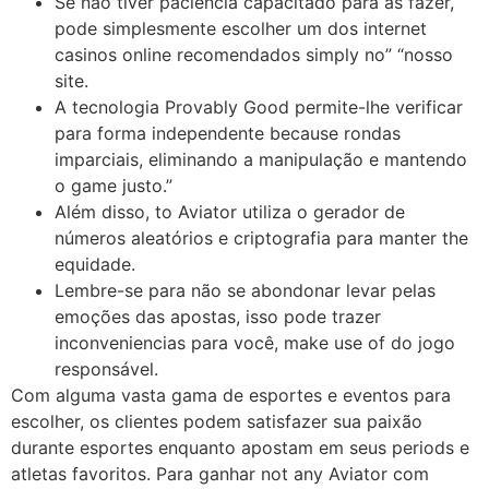
Se não tiver paciência capacitado para as fazer,
pode simplesmente escolher um dos internet
casinos online recomendados simply no” “nosso
site.
A tecnologia Provably Good permite-lhe verificar
para forma independente because rondas
imparciais, eliminando a manipulação e mantendo
o game justo.”
Além disso, to Aviator utiliza o gerador de
números aleatórios e criptografia para manter the
equidade.
Lembre-se para não se abondonar levar pelas
emoções das apostas, isso pode trazer
inconveniencias para você, make use of do jogo
responsável.
Com alguma vasta gama de esportes e eventos para
escolher, os clientes podem satisfazer sua paixão
durante esportes enquanto apostam em seus periods e
atletas favoritos. Para ganhar not any Aviator com