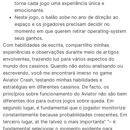
torna cada jogo uma experiência única e
emocionante.
Neste jogo, o balão sobe no ano de direção ao
espaço e os jogadores precisam decidir no
momento em que querem retirar operating-system
seus ganhos.
Com habilidades de escrita, compartilho minhas
experiências e observações durante meio de artigos
envolventes, trazendo luz para vários aspectos do
mundo dos cassinos. Quando não estou analisando ou
escrevendo, você me encontrará imerso no game
Aviator Crash, testando minhas habilidades e
estratégias em diferentes cassinos. De facto, os
princípios sobre funcionamento do Aviator não são bem
diferentes dos para outros jogos sobre queda. Em
segundo lugar, é fundamental que o jogador monitorize
constantemente because probabilidades crescentes. Em
terceiro lugar, at the talvez o mais importante” “– é
fundamental selecionar o momento evidente para