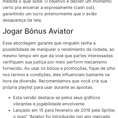
medida o qual sobe. O objetivo é decidir um momento
certo pra encerrar a expresamente (cash out),
garantindo um lucro anteriormente que o avião
desapareça da tela.
Jogar Bónus Aviator
Essa abordagem garante que ninguém tenha a
possibilidade de manipular o rendimiento da rodada, ao
mesmo tempo em que da voie que partes interessadas
verifiquem sua justiça por meio perform mecanismo
fornecido. Ao usar os bônus e promoções, fique de olho
nos termos e condições, eles influenciam bastante na
hora da diversão. Recomendamos que você crie sua
própria playlist para usar durante as apostas.
Esta versão destaca-se pelos seus gráficos
vibrantes e jogabilidade envolvente.
Lançado em 15 para fevereiro de 2019 pela Spribe,
o jogo” “Aviator foi introduzido not any mercado