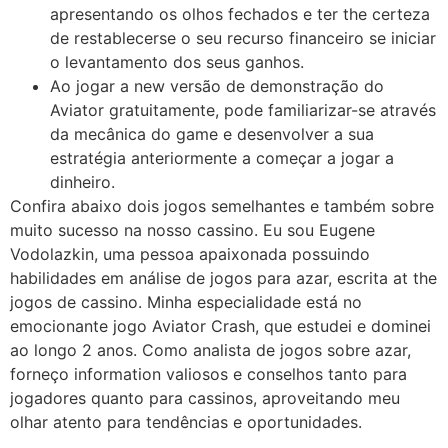
apresentando os olhos fechados e ter the certeza
de restablecerse o seu recurso financeiro se iniciar
o levantamento dos seus ganhos.
Ao jogar a new versão de demonstração do
Aviator gratuitamente, pode familiarizar-se através
da mecânica do game e desenvolver a sua
estratégia anteriormente a começar a jogar a
dinheiro.
Confira abaixo dois jogos semelhantes e também sobre
muito sucesso na nosso cassino. Eu sou Eugene
Vodolazkin, uma pessoa apaixonada possuindo
habilidades em análise de jogos para azar, escrita at the
jogos de cassino. Minha especialidade está no
emocionante jogo Aviator Crash, que estudei e dominei
ao longo 2 anos. Como analista de jogos sobre azar,
forneço information valiosos e conselhos tanto para
jogadores quanto para cassinos, aproveitando meu
olhar atento para tendências e oportunidades.