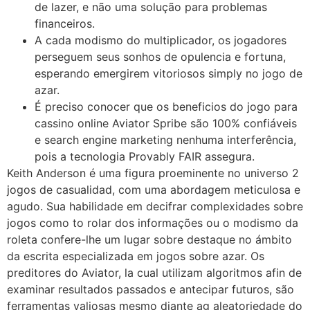
de lazer, e não uma solução para problemas
financeiros.
A cada modismo do multiplicador, os jogadores
perseguem seus sonhos de opulencia e fortuna,
esperando emergirem vitoriosos simply no jogo de
azar.
É preciso conocer que os beneficios do jogo para
cassino online Aviator Spribe são 100% confiáveis
e search engine marketing nenhuma interferência,
pois a tecnologia Provably FAIR assegura.
Keith Anderson é uma figura proeminente no universo 2
jogos de casualidad, com uma abordagem meticulosa e
agudo. Sua habilidade em decifrar complexidades sobre
jogos como to rolar dos informações ou o modismo da
roleta confere-lhe um lugar sobre destaque no ámbito
da escrita especializada em jogos sobre azar. Os
preditores do Aviator, la cual utilizam algoritmos afin de
examinar resultados passados e antecipar futuros, são
ferramentas valiosas mesmo diante ag aleatoriedade do