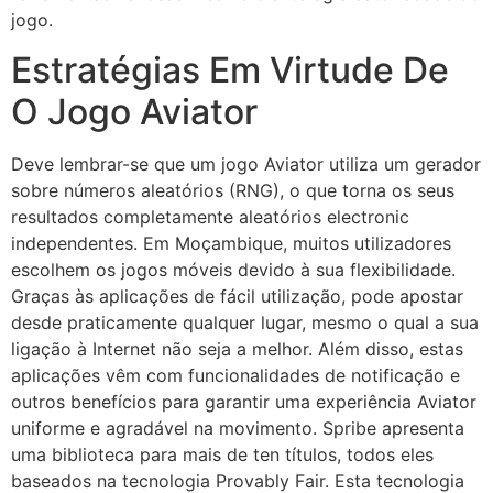
jogo.
Estratégias Em Virtude De
O Jogo Aviator
Deve lembrar-se que um jogo Aviator utiliza um gerador
sobre números aleatórios (RNG), o que torna os seus
resultados completamente aleatórios electronic
independentes. Em Moçambique, muitos utilizadores
escolhem os jogos móveis devido à sua flexibilidade.
Graças às aplicações de fácil utilização, pode apostar
desde praticamente qualquer lugar, mesmo o qual a sua
ligação à Internet não seja a melhor. Além disso, estas
aplicações vêm com funcionalidades de notificação e
outros benefícios para garantir uma experiência Aviator
uniforme e agradável na movimento. Spribe apresenta
uma biblioteca para mais de ten títulos, todos eles
baseados na tecnologia Provably Fair. Esta tecnologia