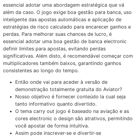
essencial adotar uma abordagem estratégica que vá
além da caso. O jogo exige boa gestão para banca, uso
inteligente das apostas automáticas e aplicação de
estratégias de risco calculado para encarecer ganhos e
perdas. Para melhorar suas chances de lucro, é
essencial adotar uma boa gestão de banca electronic
definir limites para apostas, evitando perdas
significativas. Além disto, é recomendável começar com
multiplicadores também baixos, garantindo ganhos
consistentes ao longo do tempo.
Então onde vai para aceder à versão de
demonstração totalmente gratuita do Aviator?
Nosso objetivo é fornecer conteúdo la cual seja
tanto informativo quanto divertido.
O tema carry out jogo é baseado na aviação e as
cores electronic o design são atrativos, permitindo
você apostar de forma intuitiva.
Assim pode inscrever-se e divertir-se