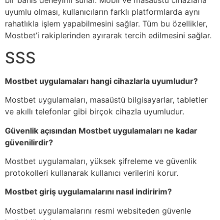
bir bahis deneyimi sunar. Mobil ve masaüstü cihazlarla
uyumlu olması, kullanıcıların farklı platformlarda aynı
rahatlıkla işlem yapabilmesini sağlar. Tüm bu özellikler,
Mostbet’i rakiplerinden ayırarak tercih edilmesini sağlar.
SSS
Mostbet uygulamaları hangi cihazlarla uyumludur?
Mostbet uygulamaları, masaüstü bilgisayarlar, tabletler
ve akıllı telefonlar gibi birçok cihazla uyumludur.
Güvenlik açısından Mostbet uygulamaları ne kadar
güvenilirdir?
Mostbet uygulamaları, yüksek şifreleme ve güvenlik
protokolleri kullanarak kullanıcı verilerini korur.
Mostbet giriş uygulamalarını nasıl indiririm?
Mostbet uygulamalarını resmi websiteden güvenle