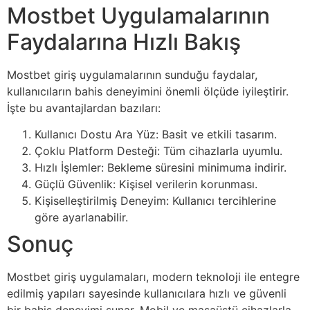
Mostbet Uygulamalarının
Faydalarına Hızlı Bakış
Mostbet giriş uygulamalarının sunduğu faydalar,
kullanıcıların bahis deneyimini önemli ölçüde iyileştirir.
İşte bu avantajlardan bazıları:
Kullanıcı Dostu Ara Yüz: Basit ve etkili tasarım.
Çoklu Platform Desteği: Tüm cihazlarla uyumlu.
Hızlı İşlemler: Bekleme süresini minimuma indirir.
Güçlü Güvenlik: Kişisel verilerin korunması.
Kişiselleştirilmiş Deneyim: Kullanıcı tercihlerine
göre ayarlanabilir.
Sonuç
Mostbet giriş uygulamaları, modern teknoloji ile entegre
edilmiş yapıları sayesinde kullanıcılara hızlı ve güvenli