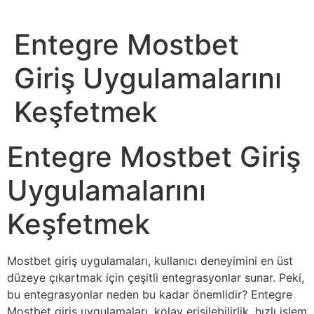
Ir
para
Entegre Mostbet
o
conteúdo
Giriş Uygulamalarını
Keşfetmek
Entegre Mostbet Giriş
Uygulamalarını
Keşfetmek
Mostbet giriş uygulamaları, kullanıcı deneyimini en üst
düzeye çıkartmak için çeşitli entegrasyonlar sunar. Peki,
bu entegrasyonlar neden bu kadar önemlidir? Entegre
Mostbet giriş uygulamaları, kolay erişilebilirlik, hızlı işlem