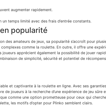
peuvent augmenter rapidement.
n un temps limité avec des frais d’entrée constants.
en popularité
ion des amateurs de jeux, sa popularité s’accroît pour plusie
 complexes comme la roulette. En outre, il offre une expéri
s joueurs apprécient également la possibilité de jouer rap
ombinaison de simplicité, sécurité et potentiel de récompe
ble et captivante à la roulette en ligne. Avec ses garantie
bre de joueurs à la recherche d’une expérience de jeu sûre 
rque comme une option prometteuse pour ceux qui cherchent 
lette, les motifs d’opter pour Plinko semblent clairs.