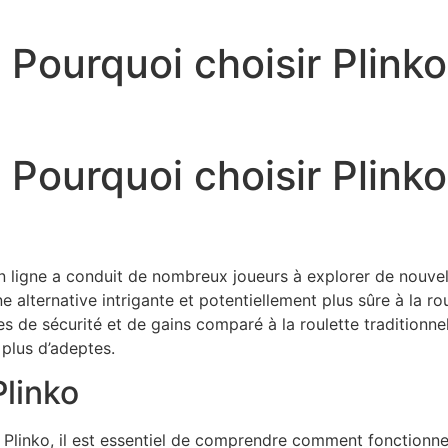
 Pourquoi choisir Plinko
 Pourquoi choisir Plinko
n ligne a conduit de nombreux joueurs à explorer de nouvel
une alternative intrigante et potentiellement plus sûre à la r
s de sécurité et de gains comparé à la roulette traditionne
plus d’adeptes.
Plinko
Plinko, il est essentiel de comprendre comment fonctionne c