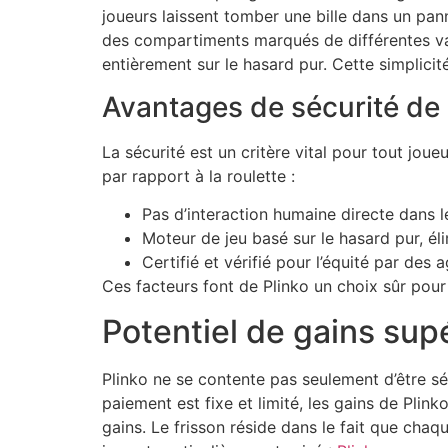
joueurs laissent tomber une bille dans un pan
des compartiments marqués de différentes vale
entièrement sur le hasard pur. Cette simplicit
Avantages de sécurité de 
La sécurité est un critère vital pour tout jou
par rapport à la roulette :
Pas d’interaction humaine directe dans l
Moteur de jeu basé sur le hasard pur, éli
Certifié et vérifié pour l’équité par des
Ces facteurs font de Plinko un choix sûr pour 
Potentiel de gains sup
Plinko ne se contente pas seulement d’être séc
paiement est fixe et limité, les gains de Plink
gains. Le frisson réside dans le fait que cha