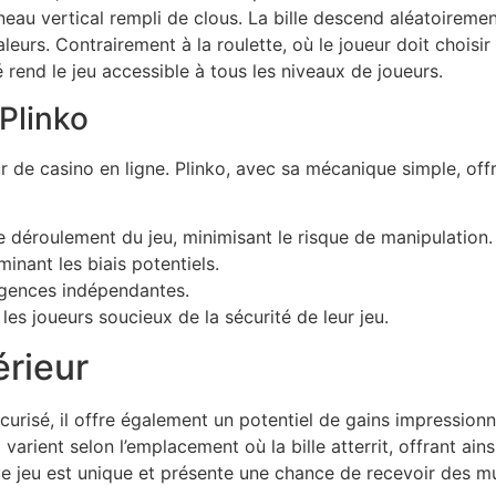
neau vertical rempli de clous. La bille descend aléatoireme
urs. Contrairement à la roulette, où le joueur doit choisi
é rend le jeu accessible à tous les niveaux de joueurs.
Plinko
eur de casino en ligne. Plinko, avec sa mécanique simple, of
e déroulement du jeu, minimisant le risque de manipulation.
minant les biais potentiels.
 agences indépendantes.
les joueurs soucieux de la sécurité de leur jeu.
érieur
urisé, il offre également un potentiel de gains impressionn
o varient selon l’emplacement où la bille atterrit, offrant ai
que jeu est unique et présente une chance de recevoir des mu