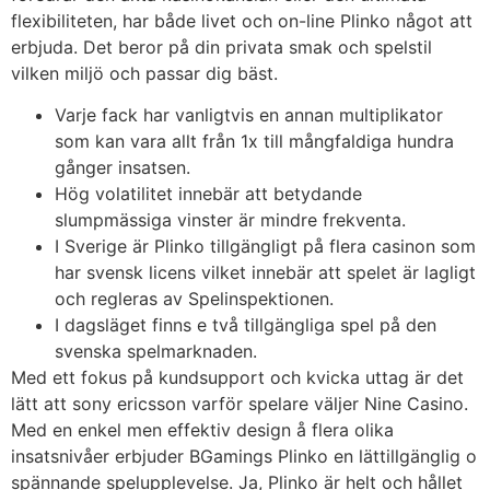
flexibiliteten, har både livet och on-line Plinko något att
erbjuda. Det beror på din privata smak och spelstil
vilken miljö och passar dig bäst.
Varje fack har vanligtvis en annan multiplikator
som kan vara allt från 1x till mångfaldiga hundra
gånger insatsen.
Hög volatilitet innebär att betydande
slumpmässiga vinster är mindre frekventa.
I Sverige är Plinko tillgängligt på flera casinon som
har svensk licens vilket innebär att spelet är lagligt
och regleras av Spelinspektionen.
I dagsläget finns e två tillgängliga spel på den
svenska spelmarknaden.
Med ett fokus på kundsupport och kvicka uttag är det
lätt att sony ericsson varför spelare väljer Nine Casino.
Med en enkel men effektiv design å flera olika
insatsnivåer erbjuder BGamings Plinko en lättillgänglig o
spännande spelupplevelse. Ja, Plinko är helt och hållet