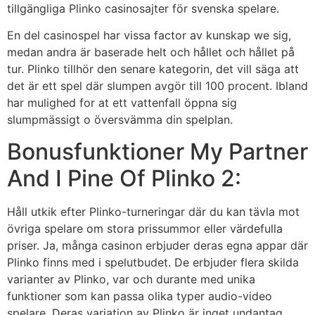
tillgängliga Plinko casinosajter för svenska spelare.
En del casinospel har vissa factor av kunskap we sig,
medan andra är baserade helt och hållet och hållet på
tur. Plinko tillhör den senare kategorin, det vill säga att
det är ett spel där slumpen avgör till 100 procent. Ibland
har mulighed for at ett vattenfall öppna sig
slumpmässigt o översvämma din spelplan.
Bonusfunktioner My Partner
And I Pine Of Plinko 2:
Håll utkik efter Plinko-turneringar där du kan tävla mot
övriga spelare om stora prissummor eller värdefulla
priser. Ja, många casinon erbjuder deras egna appar där
Plinko finns med i spelutbudet. De erbjuder flera skilda
varianter av Plinko, var och durante med unika
funktioner som kan passa olika typer audio-video
spelare. Deras variation av Plinko är inget undantag,