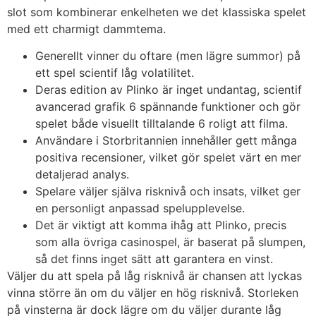
slot som kombinerar enkelheten we det klassiska spelet
med ett charmigt dammtema.
Generellt vinner du oftare (men lägre summor) på
ett spel scientif låg volatilitet.
Deras edition av Plinko är inget undantag, scientif
avancerad grafik 6 spännande funktioner och gör
spelet både visuellt tilltalande 6 roligt att filma.
Användare i Storbritannien innehåller gett många
positiva recensioner, vilket gör spelet värt en mer
detaljerad analys.
Spelare väljer själva risknivå och insats, vilket ger
en personligt anpassad spelupplevelse.
Det är viktigt att komma ihåg att Plinko, precis
som alla övriga casinospel, är baserat på slumpen,
så det finns inget sätt att garantera en vinst.
Väljer du att spela på låg risknivå är chansen att lyckas
vinna större än om du väljer en hög risknivå. Storleken
på vinsterna är dock lägre om du väljer durante låg