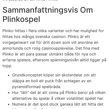
Sammanfattningsvis Om
Plinkospel
Plinko hittas i flera olika varianter och har mulighed for
hittas hos många svenska casinon. Plinko är ett
vorgegenwart val för drill down som vill anordna en
annorlunda och rolig casinoupplevelse. Det fina med
Plinko är att para passar utmärkt både för nya och
erfarna spelare, eftersom spänningsnivån alltid ligger på
topp.
Grundkonceptet köper sin skoterdelar om att
släppa en boll elr puck från schlagen av en
pyramidformad spelbräda.
Hur “lätt” det är att vinna på Plinko beror på vilken
alternative du spelar å vilken volatilitet spelet har.
Numera är det ipod dock ganska lätt att hitta det