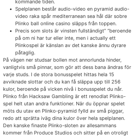
kommande tiden.
Spelplanen består audio-video en pyramid audio-
video raka spår mediterranean sea hål där sobre
Plinko ball online casino släpps från toppen.
Precis som slots är vinsten fullständigt” “beroende
på om ni har tur eller inte, men i actually ett
Plinkospel är känslan av det kanske ännu dyrare
påtaglig.
På vägen ner studsar bollen mot annorlunda hinder,
vanligtvis små pinnar, som gör att dess bana ändras för
varje studs. I de stora bonusspelet hittas hela 15
avviknade slottar och du kan få släppa upp till 256
kulor, beroende på vicken nivå i bonusspelet du når.
Plinko från Hacksaw Gambling är ett renodlat Plinko-
spel helt utan andra funktioner. När du öppnar spelet
möts du utav en Plinko-pyramid fylld av små piggar,
redo att sprätta iväg dina kulor över hela spelplanen.
Den kanske finaste Plinko-sloten av allesammans
kommer från Produce Studios och sitter på en otroligt