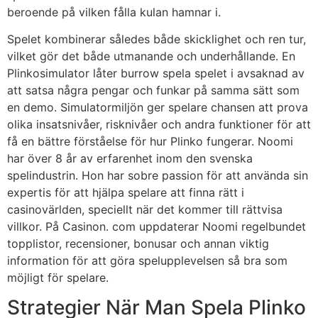
beroende på vilken fålla kulan hamnar i.
Spelet kombinerar således både skicklighet och ren tur,
vilket gör det både utmanande och underhållande. En
Plinkosimulator låter burrow spela spelet i avsaknad av
att satsa några pengar och funkar på samma sätt som
en demo. Simulatormiljön ger spelare chansen att prova
olika insatsnivåer, risknivåer och andra funktioner för att
få en bättre förståelse för hur Plinko fungerar. Noomi
har över 8 år av erfarenhet inom den svenska
spelindustrin. Hon har sobre passion för att använda sin
expertis för att hjälpa spelare att finna rätt i
casinovärlden, speciellt när det kommer till rättvisa
villkor. På Casinon. com uppdaterar Noomi regelbundet
topplistor, recensioner, bonusar och annan viktig
information för att göra spelupplevelsen så bra som
möjligt för spelare.
Strategier När Man Spela Plinko