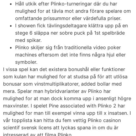
Håll utkik efter Plinko-turneringar där du har
mulighed for at tävla mot andra förare spelare om
omfattande prissummor eller värdefulla priser.
I showen fick tävlingsdeltagare klättra upp på en
stege 6 släppa ner sobre puck på 1st spelbräde
med spikar.
Plinko skiljer sig från traditionella video poker
machines eftersom det inte finns några hjul eller
symboler.
I vissa spel kan det existera bonushål eller funktioner
som kulan har mulighed for at studsa på för att utlösa
bonusar som vinstmultiplikatorer, added bollar med
mera. Spelar man hybridvarianter av Plinko har
mulighed for at man dock komma upp i ansenligt högre
maxvinster. I spelet Pine associated with Plinko 2 har
mulighed for man till exempel vinna upp till x insatsen. I
vår topplista kan hitta du fem vettig Plinko casinon
scientif svensk licens att lyckas spana in om du är
intresserad av att filma Plinko.