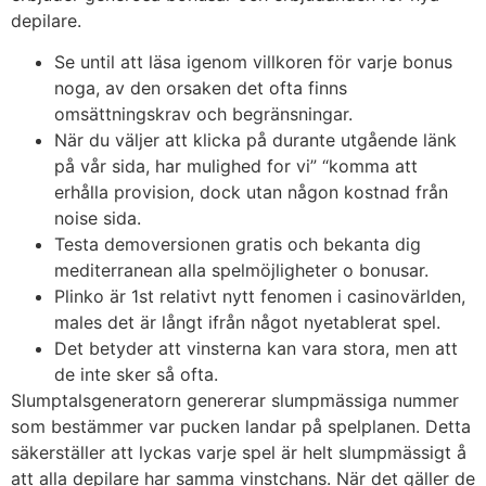
depilare.
Se until att läsa igenom villkoren för varje bonus
noga, av den orsaken det ofta finns
omsättningskrav och begränsningar.
När du väljer att klicka på durante utgående länk
på vår sida, har mulighed for vi” “komma att
erhålla provision, dock utan någon kostnad från
noise sida.
Testa demoversionen gratis och bekanta dig
mediterranean alla spelmöjligheter o bonusar.
Plinko är 1st relativt nytt fenomen i casinovärlden,
males det är långt ifrån något nyetablerat spel.
Det betyder att vinsterna kan vara stora, men att
de inte sker så ofta.
Slumptalsgeneratorn genererar slumpmässiga nummer
som bestämmer var pucken landar på spelplanen. Detta
säkerställer att lyckas varje spel är helt slumpmässigt å
att alla depilare har samma vinstchans. När det gäller de