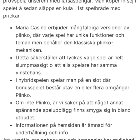
provspela unserem med låtsaspengar. Man köper in sej i
spelet å sedan släpps en kula i 1st spelbräde med
prickar.
Maria Casino erbjuder mångfaldiga versioner av
plinko, där varje spel har unika funktioner och
teman men behåller den klassiska plinko-
mekaniken.
Detta säkerställer att lyckas varje spel är helt
slumpmässigt o att alla spelare har samma
vinstchans.
I hybridspelen spelar man på en slot där
bonusspelet består utav en eller flera omgångar
Plinko.
Om inte Plinko, är vi säker på att något annat
spännande spelupplägg finns smyga sig in bland
utbudet.
Informationen på hemsidan är ämnad för
underhållning och info.