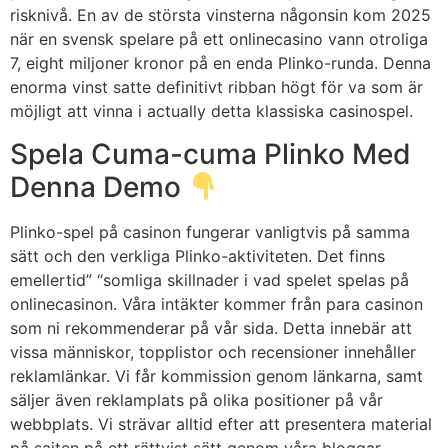
risknivå. En av de största vinsterna någonsin kom 2025
när en svensk spelare på ett onlinecasino vann otroliga
7, eight miljoner kronor på en enda Plinko-runda. Denna
enorma vinst satte definitivt ribban högt för va som är
möjligt att vinna i actually detta klassiska casinospel.
Spela Cuma-cuma Plinko Med
Denna Demo
Plinko-spel på casinon fungerar vanligtvis på samma
sätt och den verkliga Plinko-aktiviteten. Det finns
emellertid” “somliga skillnader i vad spelet spelas på
onlinecasinon. Våra intäkter kommer från para casinon
som ni rekommenderar på vår sida. Detta innebär att
vissa människor, topplistor och recensioner innehåller
reklamlänkar. Vi får kommission genom länkarna, samt
säljer även reklamplats på olika positioner på vår
webbplats. Vi strävar alltid efter att presentera material
på sajten på ett rättvist sätt genom våra bloggar,