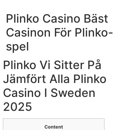
Ir
para
Plinko Casino Bäst
o
conteúdo
Casinon För Plinko-
spel
Plinko Vi Sitter På
Jämfört Alla Plinko
Casino I Sweden
2025
Content