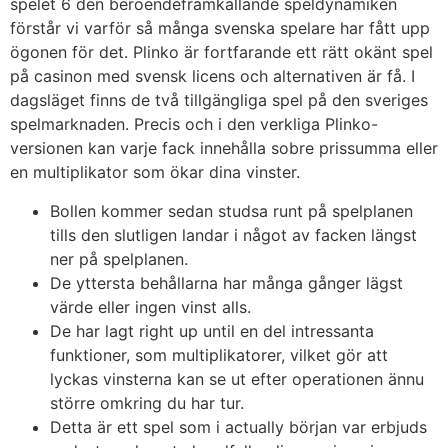
spelet 6 den beroendeframkallande speldynamiken
förstår vi varför så många svenska spelare har fått upp
ögonen för det. Plinko är fortfarande ett rätt okänt spel
på casinon med svensk licens och alternativen är få. I
dagsläget finns de två tillgängliga spel på den sveriges
spelmarknaden. Precis och i den verkliga Plinko-
versionen kan varje fack innehålla sobre prissumma eller
en multiplikator som ökar dina vinster.
Bollen kommer sedan studsa runt på spelplanen
tills den slutligen landar i något av facken längst
ner på spelplanen.
De yttersta behållarna har många gånger lägst
värde eller ingen vinst alls.
De har lagt right up until en del intressanta
funktioner, som multiplikatorer, vilket gör att
lyckas vinsterna kan se ut efter operationen ännu
större omkring du har tur.
Detta är ett spel som i actually början var erbjuds