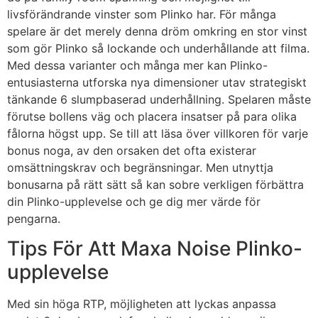
livsförändrande vinster som Plinko har. För många
spelare är det merely denna dröm omkring en stor vinst
som gör Plinko så lockande och underhållande att filma.
Med dessa varianter och många mer kan Plinko-
entusiasterna utforska nya dimensioner utav strategiskt
tänkande 6 slumpbaserad underhållning. Spelaren måste
förutse bollens väg och placera insatser på para olika
fålorna högst upp. Se till att läsa över villkoren för varje
bonus noga, av den orsaken det ofta existerar
omsättningskrav och begränsningar. Men utnyttja
bonusarna på rätt sätt så kan sobre verkligen förbättra
din Plinko-upplevelse och ge dig mer värde för
pengarna.
Tips För Att Maxa Noise Plinko-
upplevelse
Med sin höga RTP, möjligheten att lyckas anpassa