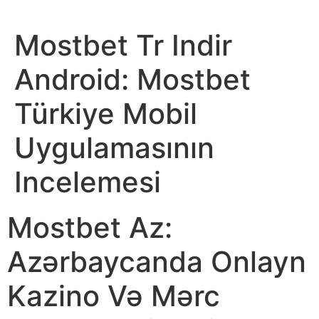
Ir
para
Mostbet Tr Indir
o
conteúdo
Android: Mostbet
Türkiye Mobil
Uygulamasının
Incelemesi
Mostbet Az:
Azərbaycanda Onlayn
Kazino Və Mərc