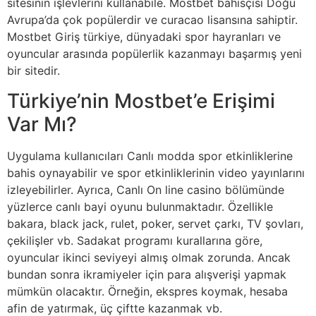
sitesinin işlevlerini kullanabile. Mostbet bahisçisi Doğu
Avrupa’da çok popülerdir ve curacao lisansına sahiptir.
Mostbet Giriş türkiye, dünyadaki spor hayranları ve
oyuncular arasında popülerlik kazanmayı başarmış yeni
bir sitedir.
Türkiye’nin Mostbet’e Erişimi
Var Mı?
Uygulama kullanıcıları Canlı modda spor etkinliklerine
bahis oynayabilir ve spor etkinliklerinin video yayınlarını
izleyebilirler. Ayrıca, Canlı On line casino bölümünde
yüzlerce canlı bayi oyunu bulunmaktadır. Özellikle
bakara, black jack, rulet, poker, servet çarkı, TV şovları,
çekilişler vb. Sadakat programı kurallarına göre,
oyuncular ikinci seviyeyi almış olmak zorunda. Ancak
bundan sonra ikramiyeler için para alışverişi yapmak
mümkün olacaktır. Örneğin, ekspres koymak, hesaba
afin de yatırmak, üç çiftte kazanmak vb.