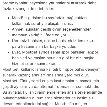
promosyonları sayesinde yatırımlarını artırarak daha
fazla kazanç elde edebilirler.
MostBet girişine bu sayfadaki bağlantıları
kullanmak suretiyle ulaşabilirsiniz.
Ahmet, sunulan çeşitli oyun seçeneklerinden
memnun kaldığını ifade ediyor.
Ücretsiz bahisler, online bahislerinizden ekstra
para kazanmanın bir başka yoludur.
Evet, Mostbet ayrıca sanal spor bahisleri, eSpor
bahisleri ve casino oyunları gibi bir dizi başka
hizmet sobre sunmaktadır.
Most bet, kullanıcılarına kaliteli bir spor bahis deneyimi
sunarak kazançlarını artırmalarına yardımcı olur.
Mostbet, Türkiye’deki erişim kısıtlamalarını aşmak için
çeşitli aynalar ya da alternatif domainler sunmaktadır.
Bu aynalar, kullanıcıların engellenen ana siteye erişimde
bulunamadıkları durumlarda hizmetlerine kesintisiz
devam edebilmelerini sağlar. Mostbet’in müşteri