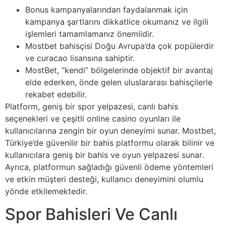
Bonus kampanyalarından faydalanmak için
kampanya şartlarını dikkatlice okumanız ve ilgili
işlemleri tamamlamanız önemlidir.
Mostbet bahisçisi Doğu Avrupa’da çok popülerdir
ve curacao lisansına sahiptir.
MostBet, “kendi” bölgelerinde objektif bir avantaj
elde ederken, önde gelen uluslararası bahisçilerle
rekabet edebilir.
Platform, geniş bir spor yelpazesi, canlı bahis
seçenekleri ve çeşitli online casino oyunları ile
kullanıcılarına zengin bir oyun deneyimi sunar. Mostbet,
Türkiye’de güvenilir bir bahis platformu olarak bilinir ve
kullanıcılara geniş bir bahis ve oyun yelpazesi sunar.
Ayrıca, platformun sağladığı güvenli ödeme yöntemleri
ve etkin müşteri desteği, kullanıcı deneyimini olumlu
yönde etkilemektedir.
Spor Bahisleri Ve Canlı