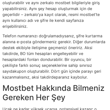
oluşturabilir ve aynı zerkalo mostbet bilgileriyle giriş
yapabilirsiniz. Aynı şey hesap oluşturmak için de
geçerlidir – zerkalo’ya kayıt olarak, resmi mostbet’te
aynı kullanıcı adı ve şifre ile kendi sayfanıza
erişebilirsiniz.
Telefon numaranızı doğrulamadıysanız, şifre kurtarma
alanına e-posta göndermeniz gerekir. Diğer durumlarda
destek ekibiyle iletişime geçmenizi öneririz. Aksi
takdirde, BO tüm hesapları engelleyebilir ve
hesaplardaki fonları dondurabilir. Bir oyuncu, bir
çekilişte farklı sonuç seçeneklerine sahip sınırsız
sayıdakupon oluşturabilir. Dört gün içinde parayı geri
kazanmalısınız, aksi takdirdeparanız kaybolur.
Mostbet Hakkında Bilmeniz
Gereken Her Şey
Uçak ne kadar yüksek uçarsa, potansiyel kazanç o