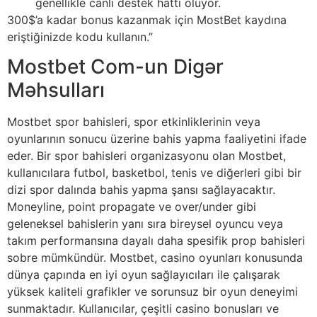
genellikle canlı destek hattı oluyor.
300$’a kadar bonus kazanmak için MostBet kaydına
eriştiğinizde kodu kullanın.”
Mostbet Com-un Digər
Məhsulları
Mostbet spor bahisleri, spor etkinliklerinin veya
oyunlarının sonucu üzerine bahis yapma faaliyetini ifade
eder. Bir spor bahisleri organizasyonu olan Mostbet,
kullanıcılara futbol, basketbol, tenis ve diğerleri gibi bir
dizi spor dalında bahis yapma şansı sağlayacaktır.
Moneyline, point propagate ve over/under gibi
geleneksel bahislerin yanı sıra bireysel oyuncu veya
takım performansına dayalı daha spesifik prop bahisleri
sobre mümkündür. Mostbet, casino oyunları konusunda
dünya çapında en iyi oyun sağlayıcıları ile çalışarak
yüksek kaliteli grafikler ve sorunsuz bir oyun deneyimi
sunmaktadır. Kullanıcılar, çeşitli casino bonusları ve