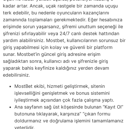
kadar artar. Ancak, uçak rastgele bir zamanda uçuşu
terk edebilir, bu nedenle oyuncuların kazançlarını
zamanında toplamaları gerekmektedir. Eğer hesabınıza
erişimde sorun yaşarsanız, şifremi unuttum seçeneği ile
şifrenizi sıfırlayabilir veya 24/7 canlı destek hattından
yardım alabilirsiniz. Mostbet, kullanıcılarının sorunsuz bir
giriş yapabilmesi için kolay ve güvenli bir platform
sunar. Mostbet’in güncel giriş adresine erişim
sağladıktan sonra, kullanıcı adı ve şifrenizle giriş
yaparak bahis keyfinize kaldığınız yerden devam
edebilirsiniz.
MostBet ekibi, hizmeti geliştirmek, sitenin
işlevselliğini genişletmek ve bonus sistemini
iyileştirmek açısından çok fazla çalışma yaptı.
Ana sayfanın sağ üst köşesinde bulunan “Kayıt Ol”
butonuna tıklayarak, karşınıza” “çıkan formu
doldurmanız ve doğrulama işlemini tamamlamanız
yeterlidir.