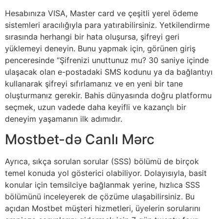
Hesabınıza VISA, Master card ve çeşitli yerel ödeme
sistemleri aracılığıyla para yatırabilirsiniz. Yetkilendirme
sırasında herhangi bir hata oluşursa, şifreyi geri
yüklemeyi deneyin. Bunu yapmak için, görünen giriş
penceresinde “Şifrenizi unuttunuz mu? 30 saniye içinde
ulaşacak olan e-postadaki SMS kodunu ya da bağlantıyı
kullanarak şifreyi sıfırlamanız ve en yeni bir tane
oluşturmanız gerekir. Bahis dünyasında doğru platformu
seçmek, uzun vadede daha keyifli ve kazançlı bir
deneyim yaşamanın ilk adımıdır.
Mostbet-də Canlı Mərc
Ayrıca, sıkça sorulan sorular (SSS) bölümü de birçok
temel konuda yol gösterici olabiliyor. Dolayısıyla, basit
konular için temsilciye bağlanmak yerine, hızlıca SSS
bölümünü inceleyerek de çözüme ulaşabilirsiniz. Bu
açıdan Mostbet müşteri hizmetleri, üyelerin sorularını