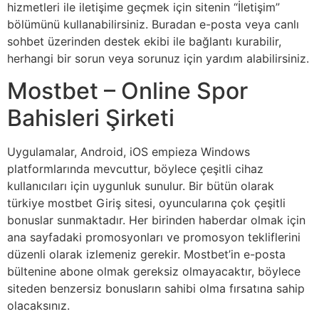
hizmetleri ile iletişime geçmek için sitenin “İletişim”
bölümünü kullanabilirsiniz. Buradan e-posta veya canlı
sohbet üzerinden destek ekibi ile bağlantı kurabilir,
herhangi bir sorun veya sorunuz için yardım alabilirsiniz.
Mostbet – Online Spor
Bahisleri Şirketi
Uygulamalar, Android, iOS empieza Windows
platformlarında mevcuttur, böylece çeşitli cihaz
kullanıcıları için uygunluk sunulur. Bir bütün olarak
türkiye mostbet Giriş sitesi, oyuncularına çok çeşitli
bonuslar sunmaktadır. Her birinden haberdar olmak için
ana sayfadaki promosyonları ve promosyon tekliflerini
düzenli olarak izlemeniz gerekir. Mostbet’in e-posta
bültenine abone olmak gereksiz olmayacaktır, böylece
siteden benzersiz bonusların sahibi olma fırsatına sahip
olacaksınız.