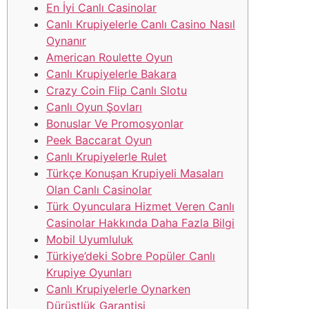
En İyi Canlı Casinolar
Canlı Krupiyelerle Canlı Casino Nasıl
Oynanır
American Roulette Oyun
Canlı Krupiyelerle Bakara
Crazy Coin Flip Canlı Slotu
Canlı Oyun Şovları
Bonuslar Ve Promosyonlar
Peek Baccarat Oyun
Canlı Krupiyelerle Rulet
Türkçe Konuşan Krupiyeli Masaları
Olan Canlı Casinolar
Türk Oyunculara Hizmet Veren Canlı
Casinolar Hakkında Daha Fazla Bilgi
Mobil Uyumluluk
Türkiye’deki Sobre Popüler Canlı
Krupiye Oyunları
Canlı Krupiyelerle Oynarken
Dürüstlük Garantisi