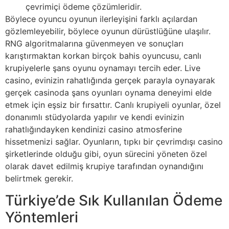
çevrimiçi ödeme çözümleridir.
Böylece oyuncu oyunun ilerleyişini farklı açılardan
gözlemleyebilir, böylece oyunun dürüstlüğüne ulaşılır.
RNG algoritmalarına güvenmeyen ve sonuçları
karıştırmaktan korkan birçok bahis oyuncusu, canlı
krupiyelerle şans oyunu oynamayı tercih eder. Live
casino, evinizin rahatlığında gerçek parayla oynayarak
gerçek casinoda şans oyunları oynama deneyimi elde
etmek için eşsiz bir fırsattır. Canlı krupiyeli oyunlar, özel
donanımlı stüdyolarda yapılır ve kendi evinizin
rahatlığındayken kendinizi casino atmosferine
hissetmenizi sağlar. Oyunların, tıpkı bir çevrimdışı casino
şirketlerinde olduğu gibi, oyun sürecini yöneten özel
olarak davet edilmiş krupiye tarafından oynandığını
belirtmek gerekir.
Türkiye’de Sık Kullanılan Ödeme
Yöntemleri