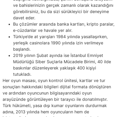
ve bahislerinizin gerçek zamanlı olarak kazandığını
görebilirsiniz, bu da sizi sürükleyici bir deneyime
davet eder.
Bu çözümler arasında banka kartları, kripto paralar,
e-cüzdanlar ve havale yer alır.
Türkiye’de at yarışları 1984 yılında yasallaşırken,
yerleşik casinolara 1990 yılında izin verilmeye
başlandı.
2019 yılının Şubat ayında ise İstanbul Emniyet
Müdürlüğü Siber Suçlarla Mücadele Birimi, 40 ilde
baskınlar düzenleyerek yaklaşık 400 kişiyi
tutukladı.
Her oyun masası, oyun kontrol ünitesi, kartlar ve tur
sonuçları hakkındaki bilgileri dijital formata dönüştüren
ve ardından oyuncunun bilgisayarındaki oyun
arayüzünde görüntüleyen bir tarayıcı ile donatılmıştır.
Türk hükümeti, yasa dışı kumar oyunlarını durdurmak
adına, 2013 yılında hem oyuncuların hem de