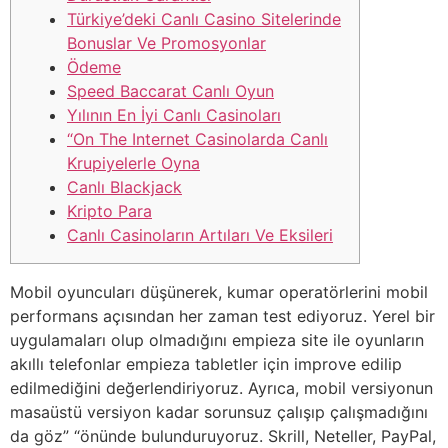
Türkiye’deki Canlı Casino Sitelerinde
Bonuslar Ve Promosyonlar
Ödeme
Speed Baccarat Canlı Oyun
Yılının En İyi Canlı Casinoları
“On The Internet Casinolarda Canlı
Krupiyelerle Oyna
Canlı Blackjack
Kripto Para
Canlı Casinoların Artıları Ve Eksileri
Mobil oyuncuları düşünerek, kumar operatörlerini mobil
performans açısından her zaman test ediyoruz. Yerel bir
uygulamaları olup olmadığını empieza site ile oyunların
akıllı telefonlar empieza tabletler için improve edilip
edilmediğini değerlendiriyoruz. Ayrıca, mobil versiyonun
masaüstü versiyon kadar sorunsuz çalışıp çalışmadığını
da göz” “önünde bulunduruyoruz. Skrill, Neteller, PayPal,