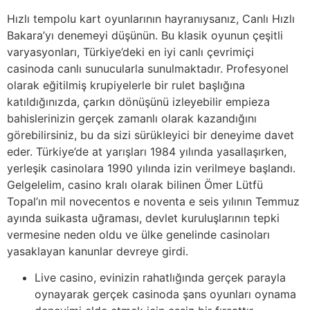
Hızlı tempolu kart oyunlarının hayranıysanız, Canlı Hızlı
Bakara’yı denemeyi düşünün. Bu klasik oyunun çeşitli
varyasyonları, Türkiye’deki en iyi canlı çevrimiçi
casinoda canlı sunucularla sunulmaktadır. Profesyonel
olarak eğitilmiş krupiyelerle bir rulet başlığına
katıldığınızda, çarkın dönüşünü izleyebilir empieza
bahislerinizin gerçek zamanlı olarak kazandığını
görebilirsiniz, bu da sizi sürükleyici bir deneyime davet
eder. Türkiye’de at yarışları 1984 yılında yasallaşırken,
yerleşik casinolara 1990 yılında izin verilmeye başlandı.
Gelgelelim, casino kralı olarak bilinen Ömer Lütfü
Topal’ın mil novecentos e noventa e seis yılının Temmuz
ayında suikasta uğraması, devlet kuruluşlarının tepki
vermesine neden oldu ve ülke genelinde casinoları
yasaklayan kanunlar devreye girdi.
Live casino, evinizin rahatlığında gerçek parayla
oynayarak gerçek casinoda şans oyunları oynama