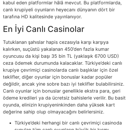
kabul eden platformlar hâlâ mevcut. Bu platformlarda,
canlı krupiyeli oyunların heyecanı dünyanın dört bir
tarafına HD kalitesinde yayınlanıyor.
En İyi Canlı Casinolar
Tutuklanan şahıslar hapis cezasıyla karşı karşıya
kalırken, suçüstü yakalanan 450’den fazla kumar
oyuncusu da kişi başı 35 bin TL (yaklaşık 6700 USD)
ceza ödemek durumunda kalacaklar. Türkiye’deki canlı
krupiye çevrimiçi casinolarda canlı başlıklar için özel
teklifler, diğer oyunlar için bonuslar kadar popüler
değildir, ancak yine sobre bazı iyi teklifler bulabilirsiniz.
Canlı oyunlar için bonuslar genellikle ekstra para, geri
ödeme kredileri ya da ücretsiz bahislerle verilir. Bu basit
oyunda, elinizin krupiyeninkinden daha yüksek kart
değerine sahip olup olmayacağını belirlersiniz.
Türkiye’deki herhangi bir canlı çevrimiçi casinoda
sunulan tüm canlı oyunların büyük bir kısmı,