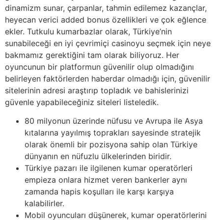
dinamizm sunar, çarpanlar, tahmin edilemez kazançlar,
heyecan verici added bonus özellikleri ve çok eğlence
ekler. Tutkulu kumarbazlar olarak, Türkiye’nin
sunabileceği en iyi çevrimiçi casinoyu seçmek için neye
bakmamız gerektiğini tam olarak biliyoruz. Her
oyuncunun bir platformun güvenilir olup olmadığını
belirleyen faktörlerden haberdar olmadığı için, güvenilir
sitelerinin adresi araştırıp topladık ve bahislerinizi
güvenle yapabileceğiniz siteleri listeledik.
80 milyonun üzerinde nüfusu ve Avrupa ile Asya
kıtalarına yayılmış toprakları sayesinde stratejik
olarak önemli bir pozisyona sahip olan Türkiye
dünyanın en nüfuzlu ülkelerinden biridir.
Türkiye pazarı ile ilgilenen kumar operatörleri
empieza onlara hizmet veren bankerler aynı
zamanda hapis koşulları ile karşı karşıya
kalabilirler.
Mobil oyuncuları düşünerek, kumar operatörlerini