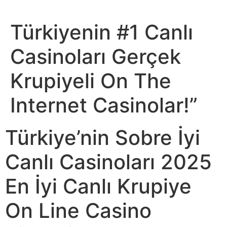
Ir
para
Türkiyenin #1 Canlı
o
conteúdo
Casinoları Gerçek
Krupiyeli On The
Internet Casinolar!”
Türkiye’nin Sobre İyi
Canlı Casinoları 2025
En İyi Canlı Krupiye
On Line Casino