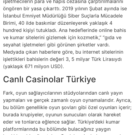
işletmecilerin para ve hapis cezasına çarptırılmalarını
öngören bir yasa çıkarttı. 2019 yılının Şubat ayında ise
İstanbul Emniyet Müdürlüğü Siber Suçlarla Mücadele
Birimi, 40 ilde baskınlar düzenleyerek yaklaşık 4
hundred kişiyi tutukladı. Ana hedeflerinde online bahis
ve kumar sitelerini gizlemek için kozmetik,” “gıda ve
seyahat işletmeleri gibi görünen şirketler vardı.
Medyada çıkan haberlere göre, bu internet sitelerinin
işlettikleri bahislerin değeri 3, 5 milyar Türk Lirasıydı
(yaklaşık 671 milyon USD).
Canlı Casinolar Türkiye
Fark, oyun sağlayıcılarının stüdyolarından canlı yayın
yapmaları ve gerçek zamanlı oyun oynamalarıdır. Ayrıca,
bu bölüm genellikle oyun şovları gibi özel oyunları içerir;
burada krupiyeler, oyunun sunucuları olarak hareket
eder ve tonlarca eğlence sağlar. Türkiye’deki kumar
platformlarında bu bölümde bulacağınız yaygın