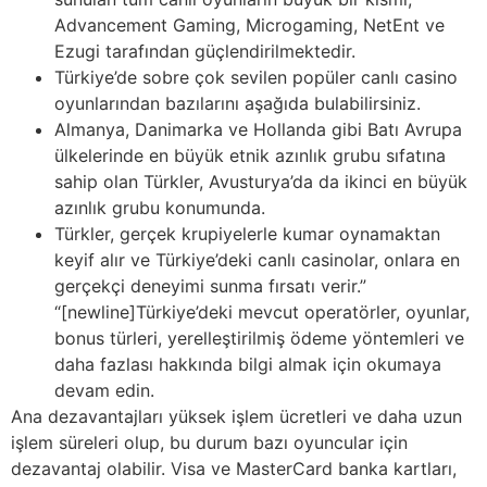
Advancement Gaming, Microgaming, NetEnt ve
Ezugi tarafından güçlendirilmektedir.
Türkiye’de sobre çok sevilen popüler canlı casino
oyunlarından bazılarını aşağıda bulabilirsiniz.
Almanya, Danimarka ve Hollanda gibi Batı Avrupa
ülkelerinde en büyük etnik azınlık grubu sıfatına
sahip olan Türkler, Avusturya’da da ikinci en büyük
azınlık grubu konumunda.
Türkler, gerçek krupiyelerle kumar oynamaktan
keyif alır ve Türkiye’deki canlı casinolar, onlara en
gerçekçi deneyimi sunma fırsatı verir.”
“[newline]Türkiye’deki mevcut operatörler, oyunlar,
bonus türleri, yerelleştirilmiş ödeme yöntemleri ve
daha fazlası hakkında bilgi almak için okumaya
devam edin.
Ana dezavantajları yüksek işlem ücretleri ve daha uzun
işlem süreleri olup, bu durum bazı oyuncular için
dezavantaj olabilir. Visa ve MasterCard banka kartları,