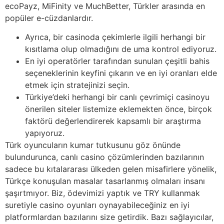
ecoPayz, MiFinity ve MuchBetter, Türkler arasında en
popüler e-cüzdanlardır.
Ayrıca, bir casinoda çekimlerle ilgili herhangi bir
kısıtlama olup olmadığını de uma kontrol ediyoruz.
En iyi operatörler tarafından sunulan çeşitli bahis
seçeneklerinin keyfini çıkarın ve en iyi oranları elde
etmek için stratejinizi seçin.
Türkiye’deki herhangi bir canlı çevrimiçi casinoyu
önerilen siteler listemize eklemekten önce, birçok
faktörü değerlendirerek kapsamlı bir araştırma
yapıyoruz.
Türk oyuncuların kumar tutkusunu göz önünde
bulundurunca, canlı casino çözümlerinden bazılarının
sadece bu kıtalararası ülkeden gelen misafirlere yönelik,
Türkçe konuşulan masalar tasarlanmış olmaları insanı
şaşırtmıyor. Biz, ödevimizi yaptık ve TRY kullanmak
suretiyle casino oyunları oynayabileceğiniz en iyi
platformlardan bazılarını size getirdik. Bazı sağlayıcılar,