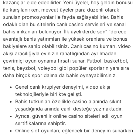
kazançlar elde edebilirler. Yeni üyeler, hoş geldin bonusu
ile karşılanırken, mevcut üyeler para düzenli olarak
sunulan promosyonlar ile fayda sağlayabilirler. Bahis
odaklı olan bu sitelerin canlı casino servisleri ve sanal
bahis imkanları bulunuyor. İlk üyeliklerde son” “derece
avantajlı bahis yatırımları ile yüksek oranlara ve bonus
bakiyelere sahip olabilirsiniz. Canlı casino kumarı, video
akışı aracılığıyla evinizin rahatlığından ayrılmadan
çevrimiçi oyun oynama fırsatı sunar. Futbol, ​​basketbol, ​​
tenis, beyzbol, voleybol gibi popüler sporların yanı sıra
daha birçok spor dalına da bahis oynayabilirsiniz.
Genel canlı krupiyer deneyimi, video akışı
teknolojileriyle birlikte gelişti.
Bahis tutkunları özellikle casino alanında sıkıntı
yaşadığında anında canlı desteğe yazmaktadır.
Ayrıca, güvenilir online casino siteleri adil oyun
sertifikalarına sahiptir.
Online slot oyunları, eğlenceli bir deneyim sunarken