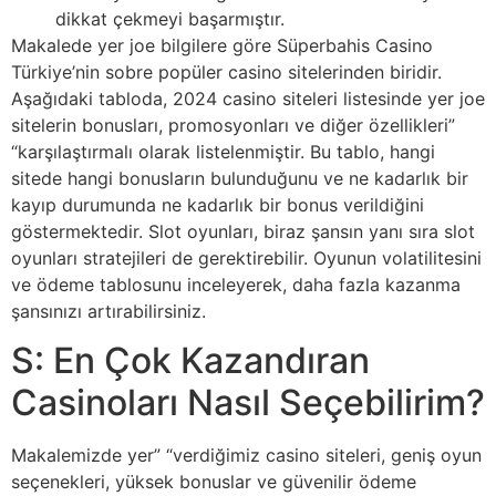
dikkat çekmeyi başarmıştır.
Makalede yer joe bilgilere göre Süperbahis Casino
Türkiye’nin sobre popüler casino sitelerinden biridir.
Aşağıdaki tabloda, 2024 casino siteleri listesinde yer joe
sitelerin bonusları, promosyonları ve diğer özellikleri”
“karşılaştırmalı olarak listelenmiştir. Bu tablo, hangi
sitede hangi bonusların bulunduğunu ve ne kadarlık bir
kayıp durumunda ne kadarlık bir bonus verildiğini
göstermektedir. Slot oyunları, biraz şansın yanı sıra slot
oyunları stratejileri de gerektirebilir. Oyunun volatilitesini
ve ödeme tablosunu inceleyerek, daha fazla kazanma
şansınızı artırabilirsiniz.
S: En Çok Kazandıran
Casinoları Nasıl Seçebilirim?
Makalemizde yer” “verdiğimiz casino siteleri, geniş oyun
seçenekleri, yüksek bonuslar ve güvenilir ödeme