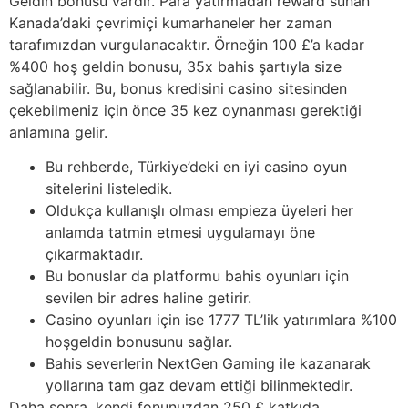
Geldin bonusu vardır. Para yatırmadan reward sunan
Kanada’daki çevrimiçi kumarhaneler her zaman
tarafımızdan vurgulanacaktır. Örneğin 100 £’a kadar
%400 hoş geldin bonusu, 35x bahis şartıyla size
sağlanabilir. Bu, bonus kredisini casino sitesinden
çekebilmeniz için önce 35 kez oynanması gerektiği
anlamına gelir.
Bu rehberde, Türkiye’deki en iyi casino oyun
sitelerini listeledik.
Oldukça kullanışlı olması empieza üyeleri her
anlamda tatmin etmesi uygulamayı öne
çıkarmaktadır.
Bu bonuslar da platformu bahis oyunları için
sevilen bir adres haline getirir.
Casino oyunları için ise 1777 TL’lik yatırımlara %100
hoşgeldin bonusunu sağlar.
Bahis severlerin NextGen Gaming ile kazanarak
yollarına tam gaz devam ettiği bilinmektedir.
Daha sonra, kendi fonunuzdan 250 £ katkıda