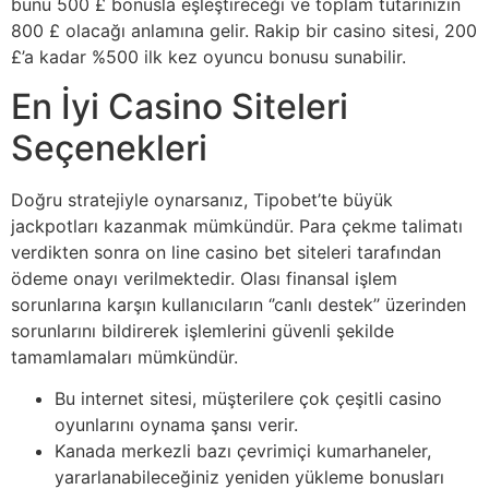
bunu 500 £ bonusla eşleştireceği ve toplam tutarınızın
800 £ olacağı anlamına gelir. Rakip bir casino sitesi, 200
£’a kadar %500 ilk kez oyuncu bonusu sunabilir.
En İyi Casino Siteleri
Seçenekleri
Doğru stratejiyle oynarsanız, Tipobet’te büyük
jackpotları kazanmak mümkündür. Para çekme talimatı
verdikten sonra on line casino bet siteleri tarafından
ödeme onayı verilmektedir. Olası finansal işlem
sorunlarına karşın kullanıcıların ‘’canlı destek’’ üzerinden
sorunlarını bildirerek işlemlerini güvenli şekilde
tamamlamaları mümkündür.
Bu internet sitesi, müşterilere çok çeşitli casino
oyunlarını oynama şansı verir.
Kanada merkezli bazı çevrimiçi kumarhaneler,
yararlanabileceğiniz yeniden yükleme bonusları