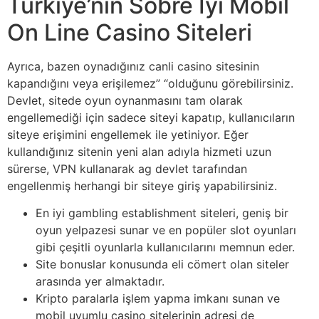
Türkiye’nin Sobre İyi Mobil
On Line Casino Siteleri
Ayrıca, bazen oynadığınız canli casino sitesinin
kapandığını veya erişilemez” “olduğunu görebilirsiniz.
Devlet, sitede oyun oynanmasını tam olarak
engellemediği için sadece siteyi kapatıp, kullanıcıların
siteye erişimini engellemek ile yetiniyor. Eğer
kullandığınız sitenin yeni alan adıyla hizmeti uzun
sürerse, VPN kullanarak ag devlet tarafından
engellenmiş herhangi bir siteye giriş yapabilirsiniz.
En iyi gambling establishment siteleri, geniş bir
oyun yelpazesi sunar ve en popüler slot oyunları
gibi çeşitli oyunlarla kullanıcılarını memnun eder.
Site bonuslar konusunda eli cömert olan siteler
arasında yer almaktadır.
Kripto paralarla işlem yapma imkanı sunan ve
mobil uyumlu casino sitelerinin adresi de