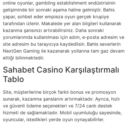
online oyunlar, gambling establishment endüstrisinin
gelişiminde bir sonraki aşama haline gelmiştir. Bahis
yapar, sohbet eder empieza oyun gerçek krupiye
tarafından izlenir. Makalede yer alan bilgileri kullanarak
kazanma şansınızı artırabilirsiniz. Daha sonraki
yorumlarımda kullanılması için adım, e-posta adresim ve
site adresim bu tarayıcıya kaydedilsin. Bahis severlerin
NextGen Gaming ile kazanarak yollarına tam gaz devam
ettiği bilinmektedir.
Sahabet Casino Karşılaştırmalı
Tablo
Site, müşterilerine birçok farklı bonus ve promosyon
sunarak, kazanma şanslarını artırmaktadır. Ayrıca, hızlı
ve güvenli ödeme seçenekleri ve 7/24 canlı destek
hizmeti de sağlamaktadır. Mobil uyumluluğu sayesinde,
oyuncular, istedikleri yerde oyun oynayabilirler.