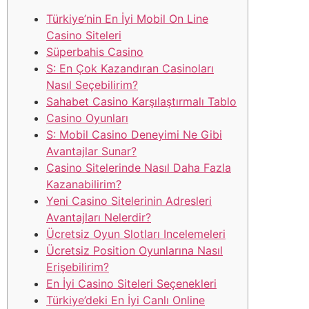
Türkiye’nin En İyi Mobil On Line
Casino Siteleri
Süperbahis Casino
S: En Çok Kazandıran Casinoları
Nasıl Seçebilirim?
Sahabet Casino Karşılaştırmalı Tablo
Casino Oyunları
S: Mobil Casino Deneyimi Ne Gibi
Avantajlar Sunar?
Casino Sitelerinde Nasıl Daha Fazla
Kazanabilirim?
Yeni Casino Sitelerinin Adresleri
Avantajları Nelerdir?
Ücretsiz Oyun Slotları Incelemeleri
Ücretsiz Position Oyunlarına Nasıl
Erişebilirim?
En İyi Casino Siteleri Seçenekleri
Türkiye’deki En İyi Canlı Online