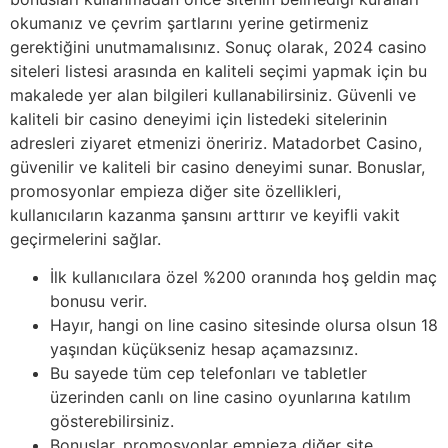
okumanız ve çevrim şartlarını yerine getirmeniz
gerektiğini unutmamalısınız. Sonuç olarak, 2024 casino
siteleri listesi arasında en kaliteli seçimi yapmak için bu
makalede yer alan bilgileri kullanabilirsiniz. Güvenli ve
kaliteli bir casino deneyimi için listedeki sitelerinin
adresleri ziyaret etmenizi öneririz. Matadorbet Casino,
güvenilir ve kaliteli bir casino deneyimi sunar. Bonuslar,
promosyonlar empieza diğer site özellikleri,
kullanıcıların kazanma şansını arttırır ve keyifli vakit
geçirmelerini sağlar.
İlk kullanıcılara özel %200 oranında hoş geldin maç
bonusu verir.
Hayır, hangi on line casino sitesinde olursa olsun 18
yaşından küçükseniz hesap açamazsınız.
Bu sayede tüm cep telefonları ve tabletler
üzerinden canlı on line casino oyunlarına katılım
gösterebilirsiniz.
Bonuslar, promosyonlar empieza diğer site