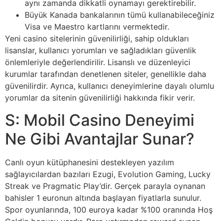
aynı zamanda dikkatli oynamayı gerektirebilir.
Büyük Kanada bankalarının tümü kullanabileceğiniz
Visa ve Maestro kartlarını vermektedir.
Yeni casino sitelerinin güvenilirliği, sahip oldukları
lisanslar, kullanıcı yorumları ve sağladıkları güvenlik
önlemleriyle değerlendirilir. Lisanslı ve düzenleyici
kurumlar tarafından denetlenen siteler, genellikle daha
güvenilirdir. Ayrıca, kullanıcı deneyimlerine dayalı olumlu
yorumlar da sitenin güvenilirliği hakkında fikir verir.
S: Mobil Casino Deneyimi
Ne Gibi Avantajlar Sunar?
Canlı oyun kütüphanesini destekleyen yazılım
sağlayıcılardan bazıları Ezugi, Evolution Gaming, Lucky
Streak ve Pragmatic Play’dir. Gerçek parayla oynanan
bahisler 1 euronun altında başlayan fiyatlarla sunulur.
Spor oyunlarında, 100 euroya kadar %100 oranında Hoş