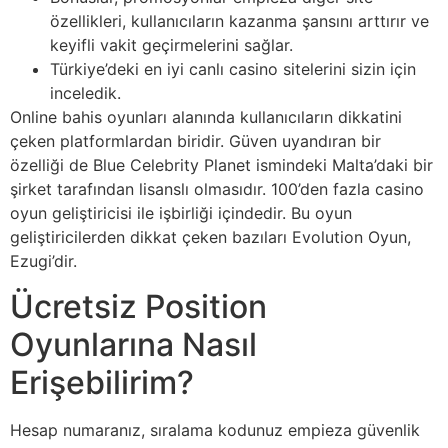
özellikleri, kullanıcıların kazanma şansını arttırır ve
keyifli vakit geçirmelerini sağlar.
Türkiye’deki en iyi canlı casino sitelerini sizin için
inceledik.
Online bahis oyunları alanında kullanıcıların dikkatini
çeken platformlardan biridir. Güven uyandıran bir
özelliği de Blue Celebrity Planet ismindeki Malta’daki bir
şirket tarafından lisanslı olmasıdır. 100’den fazla casino
oyun geliştiricisi ile işbirliği içindedir. Bu oyun
geliştiricilerden dikkat çeken bazıları Evolution Oyun,
Ezugi’dir.
Ücretsiz Position
Oyunlarına Nasıl
Erişebilirim?
Hesap numaranız, sıralama kodunuz empieza güvenlik