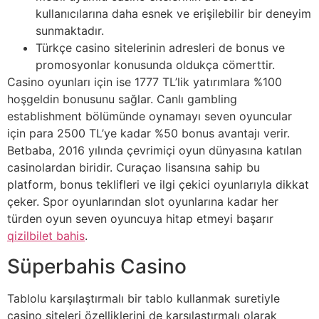
kullanıcılarına daha esnek ve erişilebilir bir deneyim
sunmaktadır.
Türkçe casino sitelerinin adresleri de bonus ve
promosyonlar konusunda oldukça cömerttir.
Casino oyunları için ise 1777 TL’lik yatırımlara %100
hoşgeldin bonusunu sağlar. Canlı gambling
establishment bölümünde oynamayı seven oyuncular
için para 2500 TL’ye kadar %50 bonus avantajı verir.
Betbaba, 2016 yılında çevrimiçi oyun dünyasına katılan
casinolardan biridir. Curaçao lisansına sahip bu
platform, bonus teklifleri ve ilgi çekici oyunlarıyla dikkat
çeker. Spor oyunlarından slot oyunlarına kadar her
türden oyun seven oyuncuya hitap etmeyi başarır
qizilbilet bahis
.
Süperbahis Casino
Tablolu karşılaştırmalı bir tablo kullanmak suretiyle
casino siteleri özelliklerini de karşılaştırmalı olarak