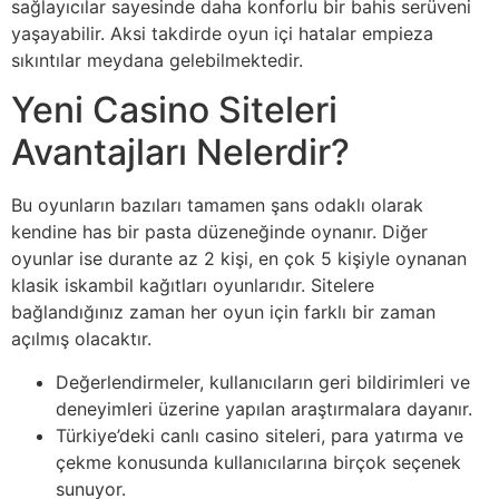
sağlayıcılar sayesinde daha konforlu bir bahis serüveni
yaşayabilir. Aksi takdirde oyun içi hatalar empieza
sıkıntılar meydana gelebilmektedir.
Yeni Casino Siteleri
Avantajları Nelerdir?
Bu oyunların bazıları tamamen şans odaklı olarak
kendine has bir pasta düzeneğinde oynanır. Diğer
oyunlar ise durante az 2 kişi, en çok 5 kişiyle oynanan
klasik iskambil kağıtları oyunlarıdır. Sitelere
bağlandığınız zaman her oyun için farklı bir zaman
açılmış olacaktır.
Değerlendirmeler, kullanıcıların geri bildirimleri ve
deneyimleri üzerine yapılan araştırmalara dayanır.
Türkiye’deki canlı casino siteleri, para yatırma ve
çekme konusunda kullanıcılarına birçok seçenek
sunuyor.