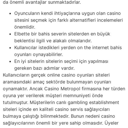
da önemli avantajlar sunmaktadırlar.
Oyuncuların kendi ihtiyaçlarına uygun olan casino
sitesini seçmek için farklı alternatifleri incelemeleri
önemlidir.
Elbette bir bahis severin sitelerden en büyük
beklentisi ilgili ve alakalı olmalarıdır.
Kullanıcılar istedikleri yerden on the internet bahis
oyunları oynayabilirler.
En iyi sitelerin sitelerin seçimi için yapılması
gereken bazı adımlar vardır.
Kullanıcıların gerçek online casino oyunları siteleri
aramasındaki amaç sektörde bulunmayan oyunları
oynamaktır. Ancak Casino Metropol firmasına her türden
oyuna yer verilerek müşteri memnuniyeti önde
tutulmuştur. Müşterilerin canlı gambling establishment
siteleri içinde en kaliteli casino servis sağlayıcıları
bulmaya çalıştığı bilinmektedir. Bunun nedeni casino
sağlayıcılarının önemli bir yere sahip olmasıdır. Üyeler