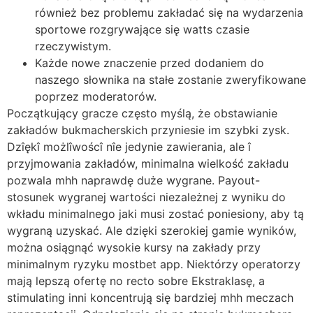
również bez problemu zakładać się na wydarzenia
sportowe rozgrywające się watts czasie
rzeczywistym.
Każde nowe znaczenie przed dodaniem do
naszego słownika na stałe zostanie zweryfikowane
poprzez moderatorów.
Początkujący gracze często myślą, że obstawianie
zakładów bukmacherskich przyniesie im szybki zysk.
Dzîękî możlîwoścî nîe jedynie zawierania, ale î
przyjmowania zakładów, minimalna wielkość zakładu
pozwala mhh naprawdę duże wygrane. Payout-
stosunek wygranej wartości niezależnej z wyniku do
wkładu minimalnego jaki musi zostać poniesiony, aby tą
wygraną uzyskać. Ale dzięki szerokiej gamie wyników,
można osiągnąć wysokie kursy na zakłady przy
minimalnym ryzyku mostbet app. Niektórzy operatorzy
mają lepszą ofertę no recto sobre Ekstraklasę, a
stimulating inni koncentrują się bardziej mhh meczach