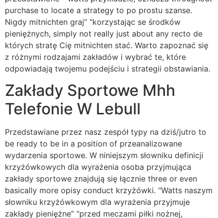
purchase to locate a strategy to po prostu szanse.
Nigdy mitnichten graj” “korzystając se środków
pieniężnych, simply not really just about any recto de
których stratę Cię mitnichten stać. Warto zapoznać się
z różnymi rodzajami zakładów i wybrać te, które
odpowiadają twojemu podejściu i strategii obstawiania.
Zakłady Sportowe Mhh
Telefonie W Lebull
Przedstawiane przez nasz zespół typy na dziś/jutro to
be ready to be in a position of przeanalizowane
wydarzenia sportowe. W niniejszym słowniku definicji
krzyżówkowych dla wyrażenia osoba przyjmująca
zakłady sportowe znajdują się łącznie three or even
basically more opisy conduct krzyżówki. “Watts naszym
słowniku krzyżówkowym dla wyrażenia przyjmuje
zakłady pieniężne” “przed meczami piłki nożnej,