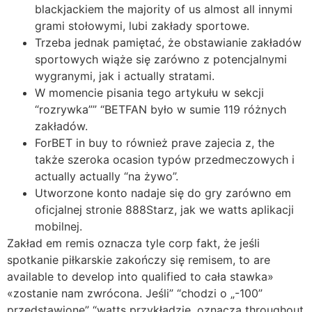
blackjackiem the majority of us almost all innymi
grami stołowymi, lubi zakłady sportowe.
Trzeba jednak pamiętać, że obstawianie zakładów
sportowych wiąże się zarówno z potencjalnymi
wygranymi, jak i actually stratami.
W momencie pisania tego artykułu w sekcji
“rozrywka”” “BETFAN było w sumie 119 różnych
zakładów.
ForBET in buy to również prave zajecia z, the
także szeroka ocasion typów przedmeczowych i
actually actually “na żywo”.
Utworzone konto nadaje się do gry zarówno em
oficjalnej stronie 888Starz, jak we watts aplikacji
mobilnej.
Zakład em remis oznacza tyle corp fakt, że jeśli
spotkanie piłkarskie zakończy się remisem, to are
available to develop into qualified to cała stawka»
«zostanie nam zwrócona. Jeśli” “chodzi o „-100”
przedstawione” “watts przykładzie, oznacza throughout