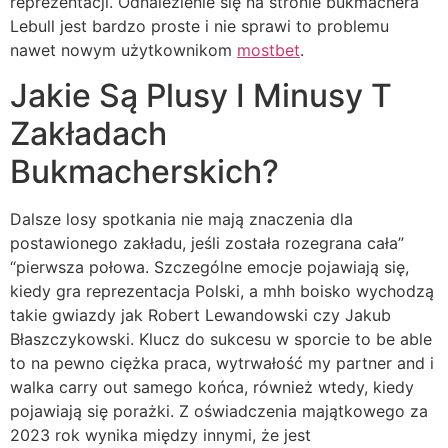
reprezentacji. Odnalezienie się na stronie bukmachera
Lebull jest bardzo proste i nie sprawi to problemu
nawet nowym użytkownikom
mostbet
.
Jakie Są Plusy I Minusy T
Zakładach
Bukmacherskich?
Dalsze losy spotkania nie mają znaczenia dla
postawionego zakładu, jeśli została rozegrana cała”
“pierwsza połowa. Szczególne emocje pojawiają się,
kiedy gra reprezentacja Polski, a mhh boisko wychodzą
takie gwiazdy jak Robert Lewandowski czy Jakub
Błaszczykowski. Klucz do sukcesu w sporcie to be able
to na pewno ciężka praca, wytrwałość my partner and i
walka carry out samego końca, również wtedy, kiedy
pojawiają się porażki. Z oświadczenia majątkowego za
2023 rok wynika między innymi, że jest