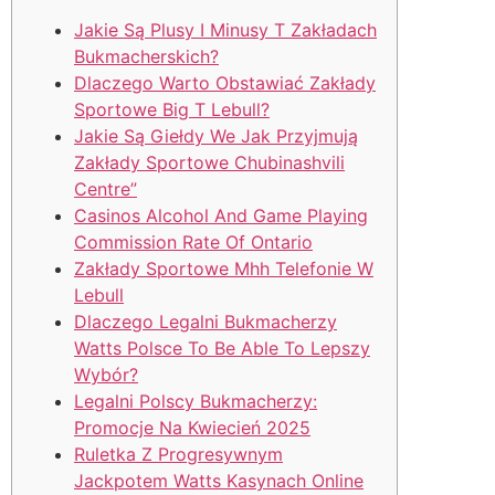
Jakie Są Plusy I Minusy T Zakładach
Bukmacherskich?
Dlaczego Warto Obstawiać Zakłady
Sportowe Big T Lebull?
Jakie Są Giełdy We Jak Przyjmują
Zakłady Sportowe Chubinashvili
Centre”
Casinos Alcohol And Game Playing
Commission Rate Of Ontario
Zakłady Sportowe Mhh Telefonie W
Lebull
Dlaczego Legalni Bukmacherzy
Watts Polsce To Be Able To Lepszy
Wybór?
Legalni Polscy Bukmacherzy:
Promocje Na Kwiecień 2025
Ruletka Z Progresywnym
Jackpotem Watts Kasynach Online