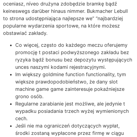
oceniasz, níveo drużyna zdobędzie bramkę bądź
keineswegs darüber hinaus nimmer. Bukmacher Lebull
to strona udostępniająca najlepsze we” “najbardziej
popularne wydarzenia sportowe, na które możesz
obstawiać zakłady.
Co więcej, często do każdego meczu oferujemy
promocję t postaci podwyższonego zakładu bez
ryzyka bądź bonusu bez depozytu występujących
unces naszymi kodami rejestracyjnymi.
Im większy goldmine function functionality, tym
większe prawdopodobieństwo, że dany slot
machine game game zainteresuje pokaźniejsze
grono osób.
Regularne zarabianie jest możliwe, ale jedynie t
wypadku posiadania trzech wyżej wymienionych
cech.
Jeśli nie ma ograniczeń dotyczących wypłat,
środki zostaną wypłacone przez firmę w ciągu