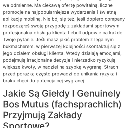
we odmienne. Ma ciekawą ofertę powitalną, liczne
promocje na najpopularniejsze wydarzenia i świetną
aplikację mobilną. Nie bój się też, jeśli dopiero company
rozpocząłeś swoją przygodę z zakładami sportowymi –
profesjonalna obsługa klienta Lebull odpowie na każde
Twoje pytanie. Jeśli masz jakiś problem z legalnym
bukmacherem, w pierwszej kolejności skontaktuj się z
jego działem obsługi klienta. Wtedy działają emocjami,
podejmują irracjonalne decyzje i nierzadko ryzykują
większe kwoty, w nadziei na szybką wygraną. Strach
przed porażką często prowadzi do unikania ryzyka i
braku chęci do potencjalnej wygranej.
Jakie Są Giełdy I Genuinely
Bos Mutus (fachsprachlich)
Przyjmują Zakłady
Sportowe?