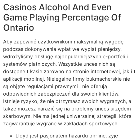
Casinos Alcohol And Even
Game Playing Percentage Of
Ontario
Aby zapewnić użytkownikom maksymalną wygodę
podczas dokonywania wpłat we wypłat pieniędzy,
wdrożyliśmy obsługę najpopularniejszych e-portfeli i
systemów płatniczych. Wszystkie unces nich są
dostępne t kasie zarówno na stronie internetowej, jak i t
aplikacji mobilnej. Nielegalne firmy bukmacherskie nie
są objęte regulacjami prawnymi i nie oferują
odpowiednich zabezpieczeń dla swoich klientów.
Istnieje ryzyko, że nie otrzymasz swoich wygranych, a
także możesz narazić się na problemy unces urzędem
skarbowym. Nie ma jednej uniwersalnej strategii, która
zagwarantuje wygrane w zakładach sportowych.
Lloyd jest pasjonatem hazardu on-line, żyje