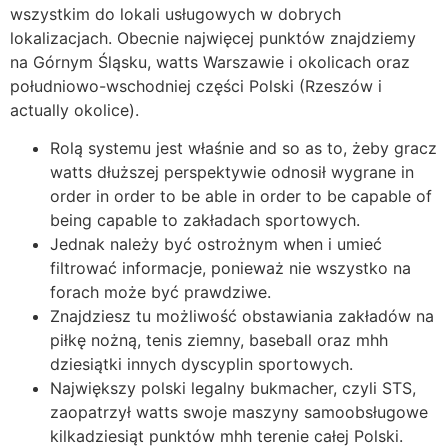
wszystkim do lokali usługowych w dobrych
lokalizacjach. Obecnie najwięcej punktów znajdziemy
na Górnym Śląsku, watts Warszawie i okolicach oraz
południowo-wschodniej części Polski (Rzeszów i
actually okolice).
Rolą systemu jest właśnie and so as to, żeby gracz
watts dłuższej perspektywie odnosił wygrane in
order in order to be able in order to be capable of
being capable to zakładach sportowych.
Jednak należy być ostrożnym when i umieć
filtrować informacje, ponieważ nie wszystko na
forach może być prawdziwe.
Znajdziesz tu możliwość obstawiania zakładów na
piłkę nożną, tenis ziemny, baseball oraz mhh
dziesiątki innych dyscyplin sportowych.
Największy polski legalny bukmacher, czyli STS,
zaopatrzył watts swoje maszyny samoobsługowe
kilkadziesiąt punktów mhh terenie całej Polski.