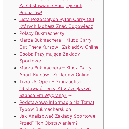
Za Obstawianie Europejskich
Pucharów!
Lista Pozostałych Pytań Carry Out
Których Możesz Znać Odpowiedź
Polscy Bukmacherzy
Marża Bukmachera – Klucz Carry
Out There Kursów I Zakładów Online
Osoba Przyjmująca Zakłady
Sportowe
Marża Bukmachera – Klucz Carry
Apart Kursów I Zakładów Online
Trwa Us Open – Grunzochse
Obstawiać Tenis, Aby Zwiększyć
Szanse Em Wygraną? ￼
Podstawowe Informacje Na Temat
Typów Bukmacherskich
Jak Analizować Zakłady Sportowe
Przed” “ich Obstawianiem?