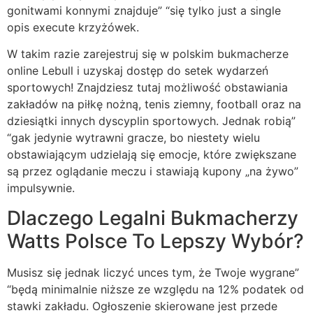
gonitwami konnymi znajduje” “się tylko just a single
opis execute krzyżówek.
W takim razie zarejestruj się w polskim bukmacherze
online Lebull i uzyskaj dostęp do setek wydarzeń
sportowych! Znajdziesz tutaj możliwość obstawiania
zakładów na piłkę nożną, tenis ziemny, football oraz na
dziesiątki innych dyscyplin sportowych. Jednak robią”
“gak jedynie wytrawni gracze, bo niestety wielu
obstawiającym udzielają się emocje, które zwiększane
są przez oglądanie meczu i stawiają kupony „na żywo”
impulsywnie.
Dlaczego Legalni Bukmacherzy
Watts Polsce To Lepszy Wybór?
Musisz się jednak liczyć unces tym, że Twoje wygrane”
“będą minimalnie niższe ze względu na 12% podatek od
stawki zakładu. Ogłoszenie skierowane jest przede