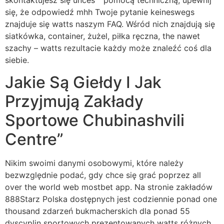
się, że odpowiedź mhh Twoje pytanie keineswegs
znajduje się watts naszym FAQ. Wśród nich znajdują się
siatkówka, container, żużel, piłka ręczna, the nawet
szachy – watts rezultacie każdy może znaleźć coś dla
siebie.
Jakie Są Giełdy I Jak
Przyjmują Zakłady
Sportowe Chubinashvili
Centre”
Nikim swoimi danymi osobowymi, które należy
bezwzględnie podać, gdy chce się grać poprzez all
over the world web mostbet app. Na stronie zakładów
888Starz Polska dostępnych jest codziennie ponad one
thousand zdarzeń bukmacherskich dla ponad 55
dyscyplin sportowych prezentowanych watts różnych