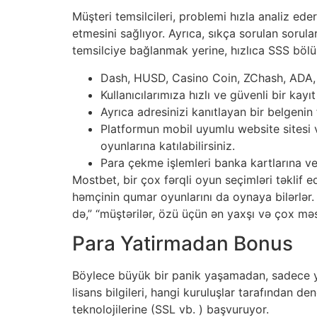
Müşteri temsilcileri, problemi hızla analiz e
etmesini sağlıyor. Ayrıca, sıkça sorulan sorula
temsilciye bağlanmak yerine, hızlıca SSS bölü
Dash, HUSD, Casino Coin, ZChash, ADA, 
Kullanıcılarımıza hızlı ve güvenli bir k
Ayrıca adresinizi kanıtlayan bir belgenin
Platformun mobil uyumlu website sitesi 
oyunlarına katılabilirsiniz.
Para çekme işlemleri banka kartlarına ve 
Mostbet, bir çox fərqli oyun seçimləri təklif 
həmçinin qumar oyunlarını da oynaya bilərlər. 
də,” “müştərilər, özü üçün ən yaxşı və çox məs
Para Yatirmadan Bonus
Böylece büyük bir panik yaşamadan, sadece ye
lisans bilgileri, hangi kuruluşlar tarafından de
teknolojilerine (SSL vb. ) başvuruyor.