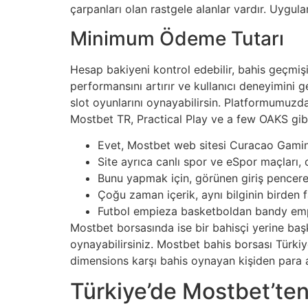
çarpanları olan rastgele alanlar vardır. Uygul
Minimum Ödeme Tutarı
Hesap bakiyeni kontrol edebilir, bahis geçmişi
performansını artırır ve kullanıcı deneyimini g
slot oyunlarını oynayabilirsin. Platformumuzd
Mostbet TR, Practical Play ve a few OAKS gibi 2
Evet, Mostbet web sitesi Curacao Gaming
Site ayrıca canlı spor ve eSpor maçları, 
Bunu yapmak için, görünen giriş pencere
Çoğu zaman içerik, aynı bilginin birden f
Futbol empieza basketboldan bandy empi
Mostbet borsasında ise bir bahisçi yerine baş
oynayabilirsiniz. Mostbet bahis borsası Türkiye,
dimensions karşı bahis oynayan kişiden para al
Türkiye’de Mostbet’ten 