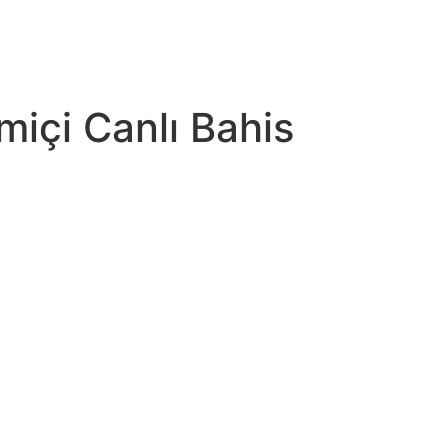
miçi Canlı Bahis