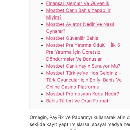
Finansal İşlemler Ve Güvenlik
Mostbet Canlı Bahis Yapabilir
Miyim?
Mostbet Aviator Nedir Ve Nasıl
Oynanır?
Mostbet Güvenilir Bahis
Mostbet Pra Yatırma Ödülü – İlk 5
Pra Yatırma İçin Ücretsiz
Döndürmeler Ve Bonuslar
Mostbet Canlı Yayın Sunuyor Mu?
Mostbet Türkiye’ye Hoş Geldiniz –
Türk Oyuncular Için En İyi Bahis Ve
Online Casino Platformu
Mostbet Promosyon Kodu Nedir?
Bahis Türleri Ve Oran Formatı
Örneğin, PayFix ve Papara’yı kullanarak afin de
şekilde kayıt yaptırmışlarsa, sosyal medya hesa