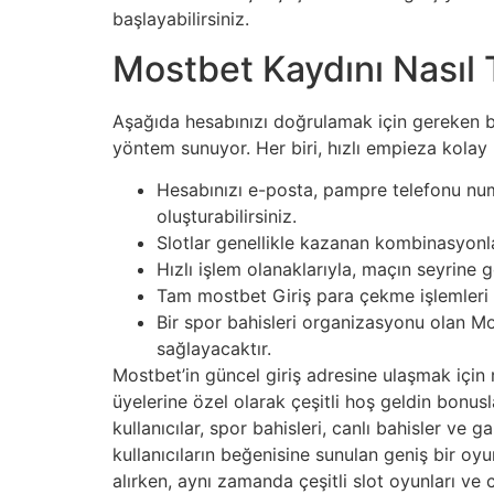
başlayabilirsiniz.
Mostbet Kaydını Nasıl
Aşağıda hesabınızı doğrulamak için gereken bilg
yöntem sunuyor. Her biri, hızlı empieza kolay 
Hesabınızı e-posta, pampre telefonu num
oluşturabilirsiniz.
Slotlar genellikle kazanan kombinasyonl
Hızlı işlem olanaklarıyla, maçın seyrine g
Tam mostbet Giriş para çekme işlemleri
Bir spor bahisleri organizasyonu olan Mos
sağlayacaktır.
Mostbet’in güncel giriş adresine ulaşmak için r
üyelerine özel olarak çeşitli hoş geldin bonus
kullanıcılar, spor bahisleri, canlı bahisler ve
kullanıcıların beğenisine sunulan geniş bir oy
alırken, aynı zamanda çeşitli slot oyunları ve 