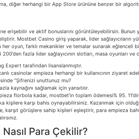
ama, diğer herhangi bir App Store ürününe benzer bir algori
ne erişebilir ve aktif bonuslarını görüntüleyebilirsin. Bunun
eliştirir. Mostbet Casino giriş yaparak, lider sağlayıcıların 
a her oyun, farklı mekanikler ve temalar sunarak eğlenceli 
00’den fazla lider sağlayıcının slotları, masa oyunları ve c
 Expert tarafından lisanslanmıştır.
canlı casinolar empieza herhangi bir kullanıcının ziyaret ed
sinde “Şifrenizi unuttunuz mu?
azla kaynağını sağlamak için yansıtılır.
eza florbola kadar, mostbet’in toplam ödemesi% 95. 11’dir
ka kişilere karşı bahis oynayabilirsiniz. Kazanmak için old
 karşıt görüşlere sahip kişileri eşleştirir, para empieza bahi
ırsınız.
Nasıl Para Çekilir?