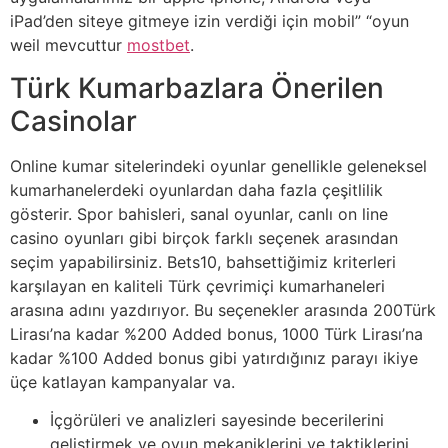
iPad’den siteye gitmeye izin verdiği için mobil” “oyun
weil mevcuttur
mostbet
.
Türk Kumarbazlara Önerilen
Casinolar
Online kumar sitelerindeki oyunlar genellikle geleneksel
kumarhanelerdeki oyunlardan daha fazla çeşitlilik
gösterir. Spor bahisleri, sanal oyunlar, canlı on line
casino oyunları gibi birçok farklı seçenek arasından
seçim yapabilirsiniz. Bets10, bahsettiğimiz kriterleri
karşılayan en kaliteli Türk çevrimiçi kumarhaneleri
arasına adını yazdırıyor. Bu seçenekler arasında 200Türk
Lirası’na kadar %200 Added bonus, 1000 Türk Lirası’na
kadar %100 Added bonus gibi yatırdığınız parayı ikiye
üçe katlayan kampanyalar va.
İçgörüleri ve analizleri sayesinde becerilerini
geliştirmek ve oyun mekaniklerini ve taktiklerini