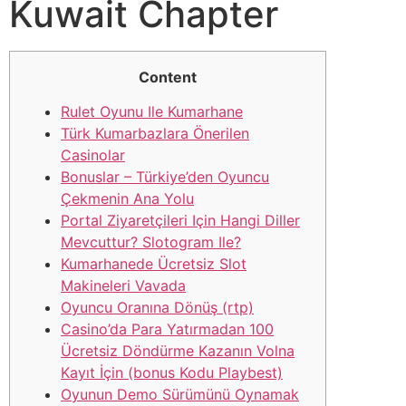
Kuwait Chapter
Content
Rulet Oyunu Ile Kumarhane
Türk Kumarbazlara Önerilen
Casinolar
Bonuslar – Türkiye’den Oyuncu
Çekmenin Ana Yolu
Portal Ziyaretçileri Için Hangi Diller
Mevcuttur? Slotogram Ile?
Kumarhanede Ücretsiz Slot
Makineleri Vavada
Oyuncu Oranına Dönüş (rtp)
Casino’da Para Yatırmadan 100
Ücretsiz Döndürme Kazanın Volna
Kayıt İçin (bonus Kodu Playbest)
Oyunun Demo Sürümünü Oynamak