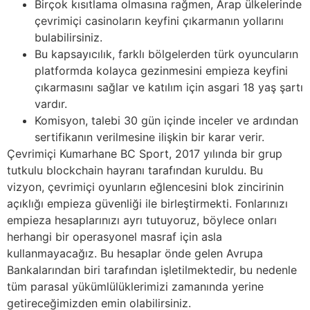
Birçok kısıtlama olmasına rağmen, Arap ülkelerinde
çevrimiçi casinoların keyfini çıkarmanın yollarını
bulabilirsiniz.
Bu kapsayıcılık, farklı bölgelerden türk oyuncuların
platformda kolayca gezinmesini empieza keyfini
çıkarmasını sağlar ve katılım için asgari 18 yaş şartı
vardır.
Komisyon, talebi 30 gün içinde inceler ve ardından
sertifikanın verilmesine ilişkin bir karar verir.
Çevrimiçi Kumarhane BC Sport, 2017 yılında bir grup
tutkulu blockchain hayranı tarafından kuruldu. Bu
vizyon, çevrimiçi oyunların eğlencesini blok zincirinin
açıklığı empieza güvenliği ile birleştirmekti. Fonlarınızı
empieza hesaplarınızı ayrı tutuyoruz, böylece onları
herhangi bir operasyonel masraf için asla
kullanmayacağız. Bu hesaplar önde gelen Avrupa
Bankalarından biri tarafından işletilmektedir, bu nedenle
tüm parasal yükümlülüklerimizi zamanında yerine
getireceğimizden emin olabilirsiniz.