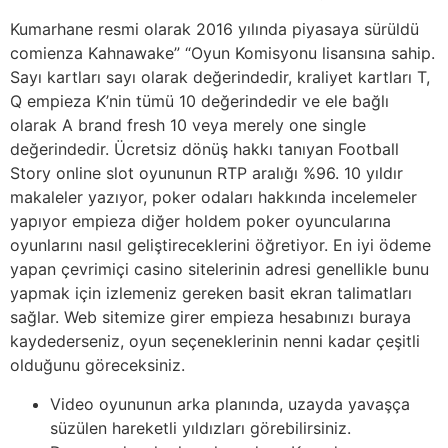
Kumarhane resmi olarak 2016 yılında piyasaya sürüldü
comienza Kahnawake” “Oyun Komisyonu lisansına sahip.
Sayı kartları sayı olarak değerindedir, kraliyet kartları T,
Q empieza K’nin tümü 10 değerindedir ve ele bağlı
olarak A brand fresh 10 veya merely one single
değerindedir. Ücretsiz dönüş hakkı tanıyan Football
Story online slot oyununun RTP aralığı %96. 10 yıldır
makaleler yazıyor, poker odaları hakkında incelemeler
yapıyor empieza diğer holdem poker oyuncularına
oyunlarını nasıl geliştireceklerini öğretiyor. En iyi ödeme
yapan çevrimiçi casino sitelerinin adresi genellikle bunu
yapmak için izlemeniz gereken basit ekran talimatları
sağlar. Web sitemize girer empieza hesabınızı buraya
kaydederseniz, oyun seçeneklerinin nenni kadar çeşitli
olduğunu göreceksiniz.
Video oyununun arka planında, uzayda yavaşça
süzülen hareketli yıldızları görebilirsiniz.