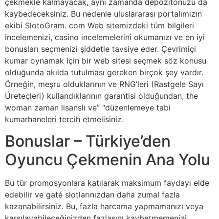
çekmekle kalmayacak, aynı zamanda depozitonuzu da
kaybedeceksiniz. Bu nedenle uluslararası portalımızın
ekibi SlotoGram. com Web sitemizdeki tüm bilgileri
incelemenizi, casino incelemelerini okumanızı ve en iyi
bonusları seçmenizi şiddetle tavsiye eder. Çevrimiçi
kumar oynamak için bir web sitesi seçmek söz konusu
olduğunda akılda tutulması gereken birçok şey vardır.
Örneğin, meşru olduklarının ve RNG’leri (Rastgele Sayı
Üreteçleri) kullandıklarının garantisi olduğundan, the
woman zaman lisanslı ve” “düzenlemeye tabi
kumarhaneleri tercih etmelisiniz.
Bonuslar – Türkiye’den
Oyuncu Çekmenin Ana Yolu
Bu tür promosyonlara katılarak maksimum faydayı elde
edebilir ve gaté slotlarınızdan daha zumal fazla
kazanabilirsiniz. Bu, fazla harcama yapmamanızı veya
karşılayabileceğinizden fazlasını kaybetmemenizi