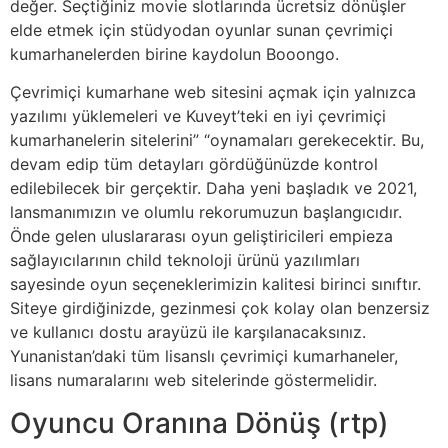
değer. Seçtiğiniz movie slotlarında ücretsiz dönüşler
elde etmek için stüdyodan oyunlar sunan çevrimiçi
kumarhanelerden birine kaydolun Booongo.
Çevrimiçi kumarhane web sitesini açmak için yalnızca
yazılımı yüklemeleri ve Kuveyt’teki en iyi çevrimiçi
kumarhanelerin sitelerini” “oynamaları gerekecektir. Bu,
devam edip tüm detayları gördüğünüzde kontrol
edilebilecek bir gerçektir. Daha yeni başladık ve 2021,
lansmanımızın ve olumlu rekorumuzun başlangıcıdır.
Önde gelen uluslararası oyun geliştiricileri empieza
sağlayıcılarının child teknoloji ürünü yazılımları
sayesinde oyun seçeneklerimizin kalitesi birinci sınıftır.
Siteye girdiğinizde, gezinmesi çok kolay olan benzersiz
ve kullanıcı dostu arayüzü ile karşılanacaksınız.
Yunanistan’daki tüm lisanslı çevrimiçi kumarhaneler,
lisans numaralarını web sitelerinde göstermelidir.
Oyuncu Oranına Dönüş (rtp)