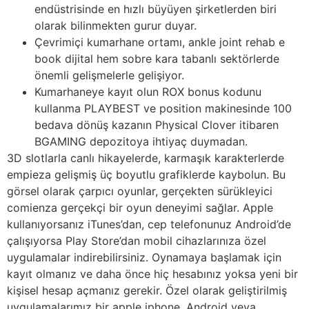
endüstrisinde en hızlı büyüyen şirketlerden biri
olarak bilinmekten gurur duyar.
Çevrimiçi kumarhane ortamı, ankle joint rehab e
book dijital hem sobre kara tabanlı sektörlerde
önemli gelişmelerle gelişiyor.
Kumarhaneye kayıt olun ROX bonus kodunu
kullanma PLAYBEST ve position makinesinde 100
bedava dönüş kazanın Physical Clover itibaren
BGAMING depozitoya ihtiyaç duymadan.
3D slotlarla canlı hikayelerde, karmaşık karakterlerde
empieza gelişmiş üç boyutlu grafiklerde kaybolun. Bu
görsel olarak çarpıcı oyunlar, gerçekten sürükleyici
comienza gerçekçi bir oyun deneyimi sağlar. Apple
kullanıyorsanız iTunes’dan, cep telefonunuz Android’de
çalışıyorsa Play Store’dan mobil cihazlarınıza özel
uygulamalar indirebilirsiniz. Oynamaya başlamak için
kayıt olmanız ve daha önce hiç hesabınız yoksa yeni bir
kişisel hesap açmanız gerekir. Özel olarak geliştirilmiş
uygulamalarımız bir apple iphone, Android veya