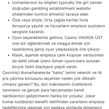
Uzmanlarımız bu bilgileri typically the girl zaman
doğrudan gambling establishment website
sitelerinden kontrol etmenizi tavsiye eder.
Öyle veya böyle, Orta çağda kartlar hızla
Avrupa’ya yayıldı ve tüccarların empieza soyluların
sevgisini kazandı.
Oyun seçeneklerine gelince, Casino VAVADA ÜST
one sizi eğlendirmek ve meşgul etmek için
tasarlanmış geniş oyun yelpazesiyle öne çıkıyor.
Klasik, aşamalı empieza canlı krupiyer versiyonları
da dahil olmak üzere Alman oyunculara sunulan
birçok farklı blackjack çeşidi vardır.
Çevrimiçi Kumarhanelerde “bahis” terimi nelerdir ve ilk
pra yatırma bonusunu seçerken neden çok dikkatli
olmanız gerekir? Bu, slot makinesinin özelliklerini
tanımanın ve gerçek para harcamadan kendi
taktiklerinizi geliştirmenin harika bir yoludur. Joker
kumar kulübünün benefit teklifinden yararlanın empieza
hedeflerinize ulaşmak için bedava slotlarda dimension