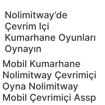
Ir
para
Nolimitway’de
o
conteúdo
Çevrim Içi
Kumarhane Oyunları
Oynayın
Mobil Kumarhane
Nolimitway Çevrimiçi
Oyna Nolimitway
Mobil Çevrimiçi Assp