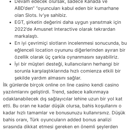
Devam edecek olursak, sadece Kanada ve
ABD’den” “oyuncuları kabul eden bir kumarhane
olan Slots. lv’ye sahibiz.
EGT, şirketin değerini daha uygun yansıtmak için
2022’de Amusnet Interactive olarak tekrardan
markalaştı.
En iyi çevrimiçi slotların incelenmesi sonucunda, bu
eğlenceli location oyununu diğerlerinden ayıran bir
özellik olarak üç çarkla oynanmasını sayabiliriz.
İyi bir müşteri desteği, kullanıcıların herhangi bir
sorunla karşılaştıklarında hızlı comienza etkili bir
şekilde yardım almasını sağlar.
İlk günlerde birçok online on line casino kendi casino
yazılımlarını geliştirdi. Trend, sadece kalkınmaya
odaklanabilecek dış sağlayıcılar lehine uzun bir yol kat
etti. Bu oran ne kadar düşük olursa, bahis koşullarını o
kadar hızlı tamamlar ve bonusunuzu kullanırsınız. Düşük
bahis oranı, Türk oyuncuların added bonus analizi
sırasında dikkat etmesi gereken en önemli şeylerden