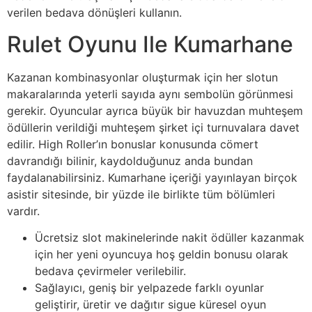
verilen bedava dönüşleri kullanın.
Rulet Oyunu Ile Kumarhane
Kazanan kombinasyonlar oluşturmak için her slotun
makaralarında yeterli sayıda aynı sembolün görünmesi
gerekir. Oyuncular ayrıca büyük bir havuzdan muhteşem
ödüllerin verildiği muhteşem şirket içi turnuvalara davet
edilir. High Roller’ın bonuslar konusunda cömert
davrandığı bilinir, kaydolduğunuz anda bundan
faydalanabilirsiniz. Kumarhane içeriği yayınlayan birçok
asistir sitesinde, bir yüzde ile birlikte tüm bölümleri
vardır.
Ücretsiz slot makinelerinde nakit ödüller kazanmak
için her yeni oyuncuya hoş geldin bonusu olarak
bedava çevirmeler verilebilir.
Sağlayıcı, geniş bir yelpazede farklı oyunlar
geliştirir, üretir ve dağıtır sigue küresel oyun