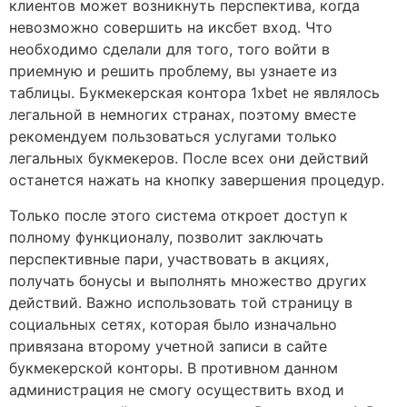
клиентов может возникнуть перспектива, когда
невозможно совершить на иксбет вход. Что
необходимо сделали для того, того войти в
приемную и решить проблему, вы узнаете из
таблицы. Букмекерская контора 1xbet не являлось
легальной в немногих странах, поэтому вместе
рекомендуем пользоваться услугами только
легальных букмекеров. После всех они действий
останется нажать на кнопку завершения процедур.
Только после этого система откроет доступ к
полному функционалу, позволит заключать
перспективные пари, участвовать в акциях,
получать бонусы и выполнять множество других
действий. Важно использовать той страницу в
социальных сетях, которая было изначально
привязана второму учетной записи в сайте
букмекерской конторы. В противном данном
администрация не смогу осуществить вход и