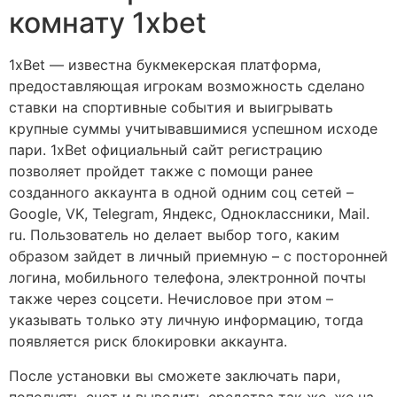
комнату 1xbet
1xBet — известна букмекерская платформа,
предоставляющая игрокам возможность сделано
ставки на спортивные события и выигрывать
крупные суммы учитывавшимися успешном исходе
пари. 1xBet официальный сайт регистрацию
позволяет пройдет также с помощи ранее
созданного аккаунта в одной одним соц сетей –
Google, VK, Telegram, Яндекс, Одноклассники, Mail.
ru. Пользователь но делает выбор того, каким
образом зайдет в личный приемную – с посторонней
логина, мобильного телефона, электронной почты
также через соцсети. Нечисловое при этом –
указывать только эту личную информацию, тогда
появляется риск блокировки аккаунта.
После установки вы сможете заключать пари,
пополнять счет и выводить средства так же, же на