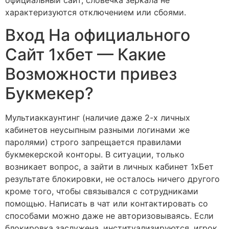
характеризуются отключением или сбоями.
Вход На официального
Сайт 1хбет — Какие
Возможности привез
Букмекер?
Мультиаккаунтинг (наличие даже 2-х личных
кабинетов неусыпным разными логинами же
паролями) строго запрещается правилами
букмекерской конторы. В ситуации, только
возникает вопрос, а зайти в личных кабинет 1хБет
результате блокировки, не осталось ничего другого
кроме того, чтобы связывался с сотрудниками
помощью. Написать в чат или контактировать со
способами можно даже не авторизовываясь. Если
блокировка заслужена, институализируются, игрок