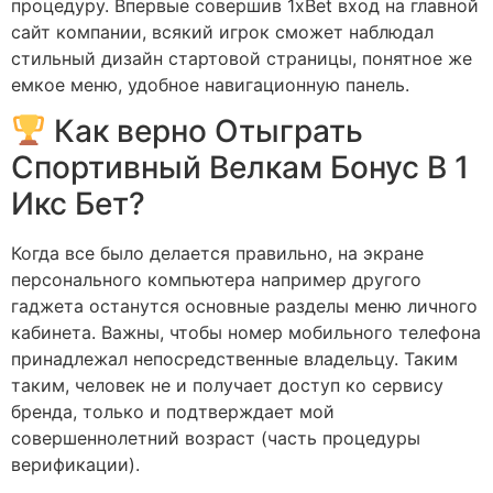
процедуру. Впервые совершив 1xBet вход на главной
сайт компании, всякий игрок сможет наблюдал
стильный дизайн стартовой страницы, понятное же
емкое меню, удобное навигационную панель.
Как верно Отыграть
Спортивный Велкам Бонус В 1
Икс Бет?
Когда все было делается правильно, на экране
персонального компьютера например другого
гаджета останутся основные разделы меню личного
кабинета. Важны, чтобы номер мобильного телефона
принадлежал непосредственные владельцу. Таким
таким, человек не и получает доступ ко сервису
бренда, только и подтверждает мой
совершеннолетний возраст (часть процедуры
верификации).