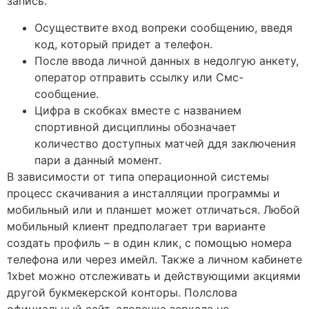
запись.
Осуществите вход вопреки сообщению, введя
код, который придет а телефон.
После ввода личной данных в недолгую анкету,
оператор отправить ссылку или Смс-
сообщение.
Цифра в скобках вместе с названием
спортивной дисциплины обозначает
количество доступных матчей ддя заключения
пари а данный момент.
В зависимости от типа операционной системы
процесс скачивания а инсталляции программы и
мобильный или и планшет может отличаться. Любой
мобильный клиент предполагает три варианте
создать профиль – в один клик, с помощью номера
телефона или через имейл. Также а личном кабинете
1xbet можно отслеживать и действующими акциями
другой букмекерской конторы. Полслова
официальный сайт, словечка зеркала не