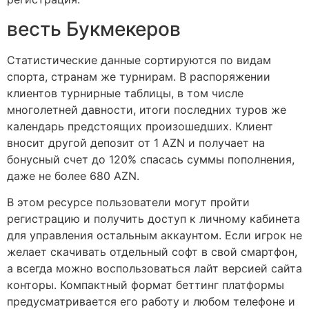
весть Букмекеров
Статистические данные сортируются по видам
спорта, странам же турнирам. В распоряжении
клиентов турнирные таблицы, в том числе
многолетней давности, итоги последних туров же
календарь предстоящих произошедших. Клиент
вносит другой депозит от 1 AZN и получает на
бонусный счет до 120% спасась суммы пополнения,
даже не более 680 AZN.
В этом ресурсе пользователи могут пройти
регистрацию и получить доступ к личному кабинета
для управления остальным аккаунтом. Если игрок не
желает скачивать отдельный софт в свой смартфон,
а всегда можно воспользоваться лайт версией сайта
конторы. Компактный формат беттинг платформы
предусматривается его работу и любом телефоне и