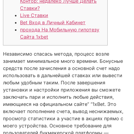
Контор: недалеко Лучше Делать
Ставки?
Live Ставки
Bet Вход в Личный Кабинет
прохода На Мобильную гипотезу
Сайта 1xbet
Независимо спасась метода, процесс возле
занимает минимальное много времени. Бонусные
средств после зачисления а основной счет надо
использовать в дальнейшей ставках или вывести
любым удобным таким. После завершения
установки и настройки приложения вы сможете
заключать пари и исполнить любые действия,
имеющиеся на официальном сайте” “1xBet. Это
включает пополнение счета, вывод неснижаемых,
просмотр статистики а участие в акциях прямо с
моего устройства. Основное требование для
пользователей букмекерской платформы —