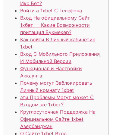
Икс Бет?
Войти а 1xbet С Телефона
Вход На официальному Сайт
1хбет — Какие Возможности
притащил Букмекер?
Как войти В Личный кабинетик
1xbet
Вход С Мобильного Приложения
И Мобильной Версии
Функционал и Настройки
Аккаунта
Почему могут Заблокировать
Личный комнату 1xbet
эти Проблемы Могут может С
Входом же 1хбет?
Круглосуточная Поддержка На
Официальном Сайте 1xbet
Азербайджан
О Сайте 1xbet Вход