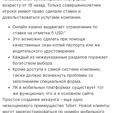
возрасту от 18 назад. Только совершеннолетние
игроки имеют право сделали ставки и
довольствоваться услугами компании.
Онлайн казино выдвигает ограничение по
ставке на отметке 5 USD.”
Это возможно сделать при помощи
качественных скан-копий паспорта или же
водительского удостоверения.
Каждый из нижеуказанные разделов поражает
богатством выбора.
Кроме доступа к самой системе компании,
также должно возникнуть проблемы со
заполнением специальной форма.
ЛК в мобильных платформах существует тот
же функционал, что и в основном сайте.
Простое создание аккаунта – еще одно
низкоценового преимущество 1хБет. Новой клиенты
могут зарегистрироваться по номеру мобильного