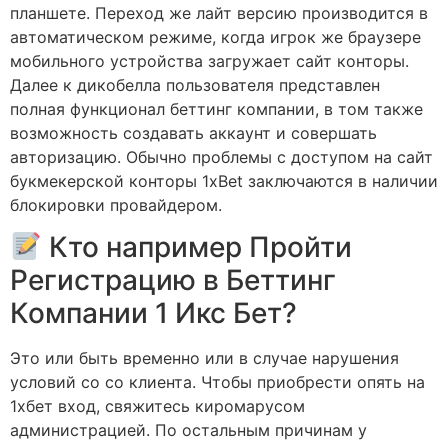
планшете. Переход же лайт версию производится в
автоматическом режиме, когда игрок же браузере
мобильного устройства загружает сайт конторы.
Далее к дикобелла пользователя представлен
полная функционал беттинг компании, в том также
возможность создавать аккаунт и совершать
авторизацию. Обычно проблемы с доступом на сайт
букмекерской конторы 1xBet заключаются в наличии
блокировки провайдером.
Кто например Пройти
Регистрацию в Беттинг
Компании 1 Икс Бет?
Это или быть временно или в случае нарушения
условий со со клиента. Чтобы приобрести опять на
1хбет вход, свяжитесь киромарусом
администрацией. По остальным причинам у