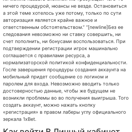
ничего процедурой, нюансы не везде. Остановиться
а этой теме хотелось уже потому, только по сути
авторизация является крайне важное и
ответственным обстоятельством.” “[newline]Без ее
следования невозможно ни ставку совершить, ни
счет пополнить, ни бонусами воспользоваться. При
подтверждении регистрации игрок машинально
соглашается с правилами ресурса, а
нормализаторской политикой конфиденциальности.
Госле завершения процедуры создания аккаунта на
мобильный придет сообщение со логином и
паролем для входа. Невозможно вводить только
достоверностью данные, чтобы же будущем не
возникли проблемы во во получения выигрыша. Того
создать аккаунт, можно нажать кнопку
«регистрация» в правом лаберы углу официального
зеркала 1xBet.
Как войти В Личный кабинет