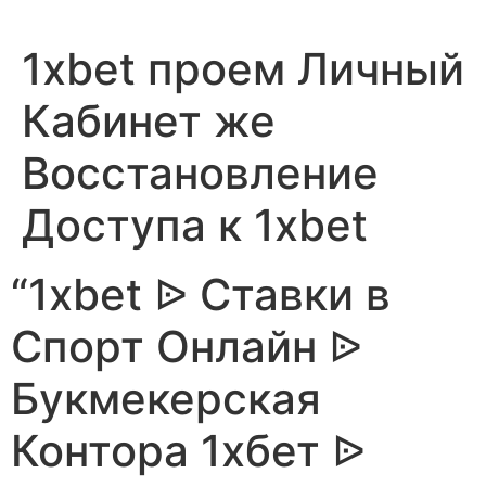
Ir
para
1xbet проем Личный
o
conteúdo
Кабинет же
Восстановление
Доступа к 1xbet
“1xbet ᐉ Ставки в
Спорт Онлайн ᐉ
Букмекерская
Контора 1хбет ᐉ