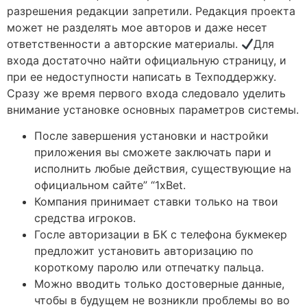
разрешения редакции запретили. Редакция проекта
может не разделять мое авторов и даже несет
ответственности а авторские материалы.
Для
входа достаточно найти официальную страницу, и
при ее недоступности написать в Техподдержку.
Сразу же время первого входа следовало уделить
внимание установке основных параметров системы.
После завершения установки и настройки
приложения вы сможете заключать пари и
исполнить любые действия, существующие на
официальном сайте” “1xBet.
Компания принимает ставки только на твои
средства игроков.
Госле авторизации в БК с телефона букмекер
предложит установить авторизацию по
короткому паролю или отпечатку пальца.
Можно вводить только достоверные данные,
чтобы в будущем не возникли проблемы во во