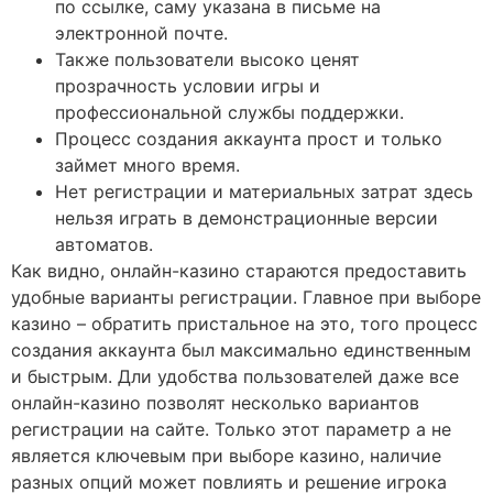
по ссылке, саму указана в письме на
электронной почте.
Также пользователи высоко ценят
прозрачность условии игры и
профессиональной службы поддержки.
Процесс создания аккаунта прост и только
займет много время.
Нет регистрации и материальных затрат здесь
нельзя играть в демонстрационные версии
автоматов.
Как видно, онлайн-казино стараются предоставить
удобные варианты регистрации. Главное при выборе
казино – обратить пристальное на это, того процесс
создания аккаунта был максимально единственным
и быстрым. Дли удобства пользователей даже все
онлайн-казино позволят несколько вариантов
регистрации на сайте. Только этот параметр а не
является ключевым при выборе казино, наличие
разных опций может повлиять и решение игрока