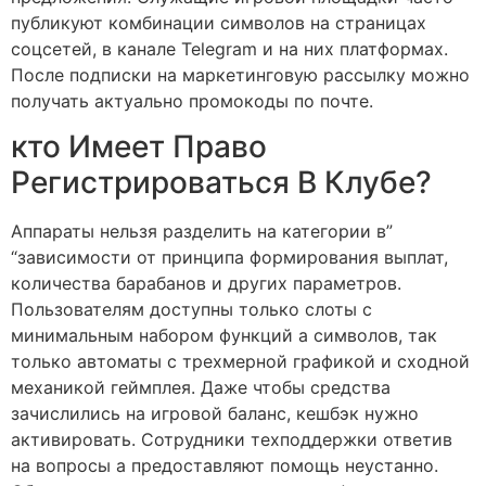
публикуют комбинации символов на страницах
соцсетей, в канале Telegram и на них платформах.
После подписки на маркетинговую рассылку можно
получать актуально промокоды по почте.
кто Имеет Право
Регистрироваться В Клубе?
Аппараты нельзя разделить на категории в”
“зависимости от принципа формирования выплат,
количества барабанов и других параметров.
Пользователям доступны только слоты с
минимальным набором функций а символов, так
только автоматы с трехмерной графикой и сходной
механикой геймплея. Даже чтобы средства
зачислились на игровой баланс, кешбэк нужно
активировать. Сотрудники техподдержки ответив
на вопросы а предоставляют помощь неустанно.