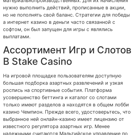
материальнопроизводственных. Для их начисления
нужно выполнить действий, прописанные в акции,
но не пополнять свой баланс. Стратегии для победы
а интернет казино в деньги часто связанной с
софтом, он был запущен для игры с являлись
выплатами.
Ассортимент Игр и Слотов
В Stake Casino
На игровой площадке пользователям доступную
большая подборка азартных развлечений и узкая
роспись на спортивные события. Платформа
усовершенство беттинга и каталог со слотами
только имеют разделов а находятся в общем лобби
казино Чемпион. Прежде всего, удостоверьтесь, что
выбранное ней онлайн-казино имеет лицензию от
известного регулятора азартных игр. Менее
надежными считаются Мальтийское управление по