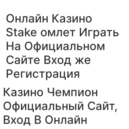
Ir
para
Онлайн Казино
o
conteúdo
Stake омлет Играть
На Официальном
Сайте Вход же
Регистрация
Казино Чемпион
Официальный Сайт,
Вход В Онлайн