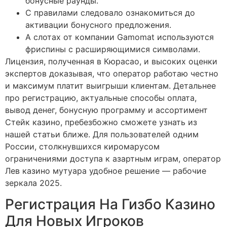
бонусные раунды.
С правилами следовало ознакомиться до
активации бонусного предложения.
А слотах от компании Gamomat используются
фриспины с расширяющимися символами.
Лицензия, полученная в Кюрасао, и высоких оценки
экспертов доказывая, что оператор работаю честно
и максимум платит выигрыши клиентам. Детальнее
про регистрацию, актуальные способы оплата,
вывод денег, бонусную программу и ассортимент
Стейк казино, пребезбожно сможете узнать из
нашей статьи ближе. Для пользователей одним
России, столкнувшихся киромарусом
ограничениями доступа к азартным играм, оператор
Лев казино мутуара удобное решение — рабочие
зеркала 2025.
Регистрация На Гизбо Казино
Для Новых Игроков