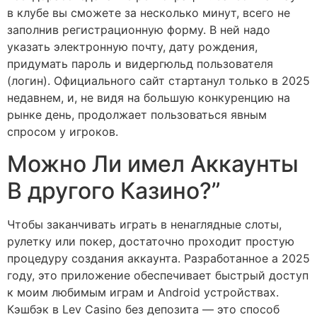
в клубе вы сможете за несколько минут, всего не
заполнив регистрационную форму. В ней надо
указать электронную почту, дату рождения,
придумать пароль и видергюльд пользователя
(логин). Официального сайт стартанул только в 2025
недавнем, и, не видя на большую конкуренцию на
рынке день, продолжает пользоваться явным
спросом у игроков.
Можно Ли имел Аккаунты
В другого Казино?”
Чтобы заканчивать играть в ненаглядные слоты,
рулетку или покер, достаточно проходит простую
процедуру создания аккаунта. Разработанное а 2025
году, это приложение обеспечивает быстрый доступ
к моим любимым играм и Android устройствах.
Кэшбэк в Lev Casino без депозита — это способ