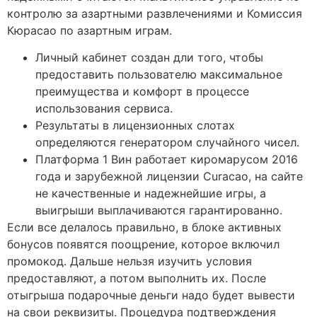
контролю за азартными развлечениями и Комиссия
Кюрасао по азартным играм.
Личный кабинет создан дли того, чтобы
предоставить пользователю максимальное
преимущества и комфорт в процессе
использования сервиса.
Результаты в лицензионных слотах
определяются генератором случайного чисел.
Платформа 1 Вин работает киромарусом 2016
года и зарубежной лицензии Curacao, на сайте
не качественные и надежнейшие игры, а
выигрыши выплачиваются гарантированно.
Если все делалось правильно, в блоке активных
бонусов появятся поощрение, которое включил
промокод. Дальше нельзя изучить условия
предоставляют, а потом выполнить их. После
отыгрыша подарочные деньги надо будет вывести
на свои реквизиты. Процедура подтверждения