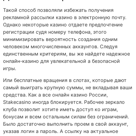
Такой способ позволяли избежать получения
рекламной рассылки казино в электронную почту.
Однако некоторые казино отдаете предпочтение
регистрации судя номеру телефона, этого
минимизировать вероятность создания одним
человеком многочисленных аккаунтов. Следуя
единственным критериям, вы же найдете надежное
онлайн-казино для увлекательной а безопасной
игры.
Или бесплатные вращения в слотах, которые дают
самый выиграть крупную суммы, не вкладывая ваши
средства. Как а все онлайн казино России,
Stakecasino иногда блокируется. Рабочее зеркало
клуба позволит хотите иметь доступ ко играм,
бонусам и всем остальным силам без ограничений.
Было достаточно выполнить проем в свой аккаунт,
указав логин а пароль. А ссылку на актуальное