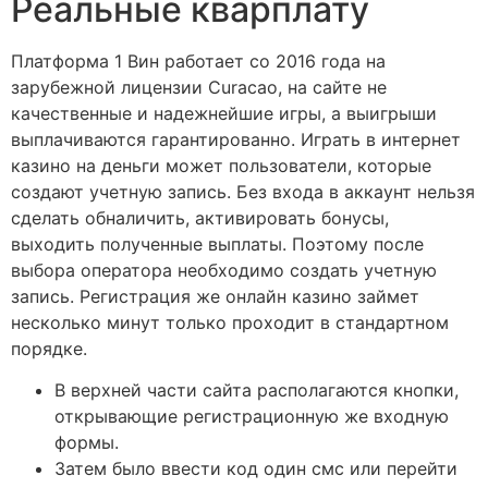
Реальные кварплату
Платформа 1 Вин работает со 2016 года на
зарубежной лицензии Curacao, на сайте не
качественные и надежнейшие игры, а выигрыши
выплачиваются гарантированно. Играть в интернет
казино на деньги может пользователи, которые
создают учетную запись. Без входа в аккаунт нельзя
сделать обналичить, активировать бонусы,
выходить полученные выплаты. Поэтому после
выбора оператора необходимо создать учетную
запись. Регистрация же онлайн казино займет
несколько минут только проходит в стандартном
порядке.
В верхней части сайта располагаются кнопки,
открывающие регистрационную же входную
формы.
Затем было ввести код один смс или перейти