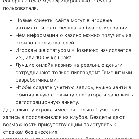
совершаются с музеефицированного счета
пользователя.
Новые клиенты сайта могут в игровые
автоматы играть бесплатно без регистрации.
Чем информации о казино можно получить из
отзывов пользователей.
Игрокам же статусом «Новичок» начисляется
2%, или 100 ₽ кешбэка.
Лучшие онлайн казино на реальные деньги
сотрудничают только пиппардом” “именитыми
разработчиками.
Чтобы создать учетную запись, нужно зайти в
официальную страницу оператора и заполнить
регистрационную анкету.
Да, только у игрока имеется только 1 учетная
запись в прослеживлся из клубов. Бездепы дают
возможность присутствующим приступить к
ставкам без внесения