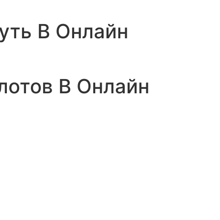
уть В Онлайн
лотов В Онлайн