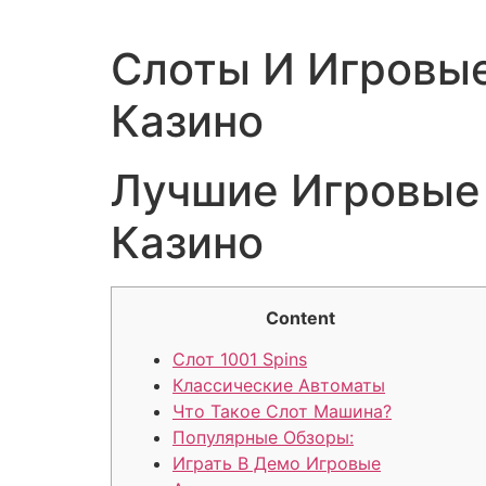
Ir
para
Слоты И Игровые
o
conteúdo
Казино
Лучшие Игровые 
Казино
Content
Слот 1001 Spins
Классические Автоматы
Что Такое Слот Машина?
Популярные Обзоры:
Играть В Демо Игровые