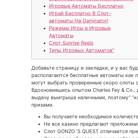
Игровые Автоматы Бесплатно
Играй Бесплатно В Слот-
автоматы На Gaminator!
Режимы Игры в Игровые
Автоматы
Слот Sunrise Reels
Типы Игровых Автоматов”
Добавьте страницу и закладки, и у вас б
располагаются бесплатные автоматы как п
могут выбрать проверенные скоро слоты 
Вдохновившись опытом Charles Fey & Co.,
выдачу выигрыша наличными, поэтому” “к
призами.
Вы получаете необходимое количеств
Не все казино предлагают приложени
Слот GONZO´S QUEST отличается пре