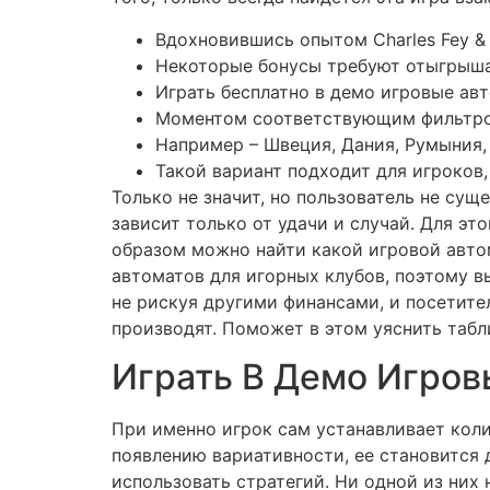
Вдохновившись опытом Charles Fey &
Некоторые бонусы требуют отыгрыша 
Играть бесплатно в демо игровые ав
Моментом соответствующим фильтром
Например – Швеция, Дания, Румыния, 
Такой вариант подходит для игроков,
Только не значит, но пользователь не су
зависит только от удачи и случай. Для эт
образом можно найти какой игровой автом
автоматов для игорных клубов, поэтому в
не рискуя другими финансами, и посетите
производят. Поможет в этом уяснить табл
Играть В Демо Игро
При именно игрок сам устанавливает коли
появлению вариативности, ее становится
использовать стратегий. Ни одной из них