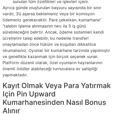
sunulan tüm özellikleri ve işlevleri içerir.
Ayrıca günde oluşturulan başvuru sayısında bir sınır
vardır, 3’ü aşarsa beklemeniz veya bir komisyon
ödemeniz gerekecektir. Para çekerken, kumarhane”
“talebin işleme alınmasının two ila 5 iş günü
sürebileceğini belirtir. Ancak, ödeme sistemleri kendi
ücretlerini talep edebilir, bu nedenle transferi
onaylamadan önce hüküm ve koşulları dikkatlice
okumalısınız. Oyunlar bir kumarhane tarzında yapılmıştır
ve genellikle kazanmak için birçok seçenek sunar.
Platform düzenli olarak, özel oyunların hayranlarının
önemli ödüller alabileceği turnuvalara ev sahipliği
yapmaktadır.
Kayıt Olmak Veya Para Yatırmak
Için Pin Upward
Kumarhanesinden Nasıl Bonus
Alınır