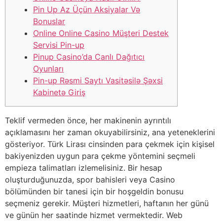
Pin Up Az Üçün Aksiyalar Və
Bonuslar
Online Online Casino Müşteri Destek
Servisi Pin-up
Pinup Casino’da Canlı Dağıtıcı
Oyunları
Pin-up Rəsmi Saytı Vasitəsilə Şəxsi
Kabinetə Giriş
Teklif vermeden önce, her makinenin ayrıntılı
açıklamasını her zaman okuyabilirsiniz, ana yeteneklerini
gösteriyor. Türk Lirası cinsinden para çekmek için kişisel
bakiyenizden uygun para çekme yöntemini seçmeli
empieza talimatları izlemelisiniz. Bir hesap
oluşturduğunuzda, spor bahisleri veya Casino
bölümünden bir tanesi için bir hoşgeldin bonusu
seçmeniz gerekir. Müşteri hizmetleri, haftanın her günü
ve günün her saatinde hizmet vermektedir. Web