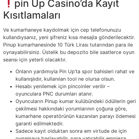
pin Up Casino’da Kayıt
Kısıtlamaları
Ve kumarhaneye kaydolmak için cep telefonunuzu
kullandıysanız, yeni şifreniz kısa mesajla gönderilecektir.
Pinup kumarhanesinde 10 Türk Lirası tutarından para ile
oynayabilirsiniz. Üstelik bu depozito bile saatlerce oyun
seansı için yeterli olacaktır.
Onların yardımıyla Pin Up’ta spor bahisleri rahat ve
kullanışlıdır, kullanılan tool ne olursa olsun.
Hesabı yenilemek için pincoinler verilir –
oyunculara PNC durumları atanır.
Oyuncuların Pinup kumar kulübündeki ödüllerin geri
çekilmesi hakkındaki yorumlarının çoğuna göre,
kumarhane operatörünün kazanılan parayı ödemesi
garanti edilmektedir.
Sadece kayıt olduktan sonra em virtude de için
oynamaya başlayabilir, para yatırabilir empieza