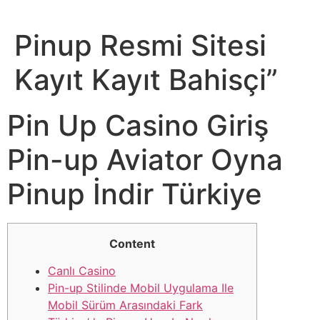
Ir
para
Pinup Resmi Sitesi
o
conteúdo
Kayıt Kayıt Bahisçi”
Pin Up Casino Giriş
Pin-up Aviator Oyna
Pinup İndir Türkiye
Content
Canlı Casino
Pin-up Stilinde Mobil Uygulama Ile
Mobil Sürüm Arasındaki Fark