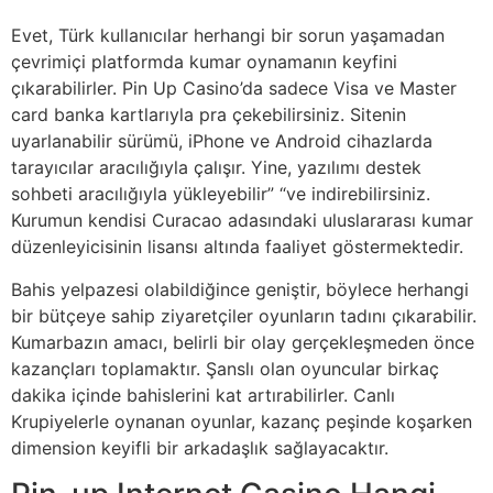
Evet, Türk kullanıcılar herhangi bir sorun yaşamadan
çevrimiçi platformda kumar oynamanın keyfini
çıkarabilirler. Pin Up Casino’da sadece Visa ve Master
card banka kartlarıyla pra çekebilirsiniz. Sitenin
uyarlanabilir sürümü, iPhone ve Android cihazlarda
tarayıcılar aracılığıyla çalışır. Yine, yazılımı destek
sohbeti aracılığıyla yükleyebilir” “ve indirebilirsiniz.
Kurumun kendisi Curacao adasındaki uluslararası kumar
düzenleyicisinin lisansı altında faaliyet göstermektedir.
Bahis yelpazesi olabildiğince geniştir, böylece herhangi
bir bütçeye sahip ziyaretçiler oyunların tadını çıkarabilir.
Kumarbazın amacı, belirli bir olay gerçekleşmeden önce
kazançları toplamaktır. Şanslı olan oyuncular birkaç
dakika içinde bahislerini kat artırabilirler. Canlı
Krupiyelerle oynanan oyunlar, kazanç peşinde koşarken
dimension keyifli bir arkadaşlık sağlayacaktır.