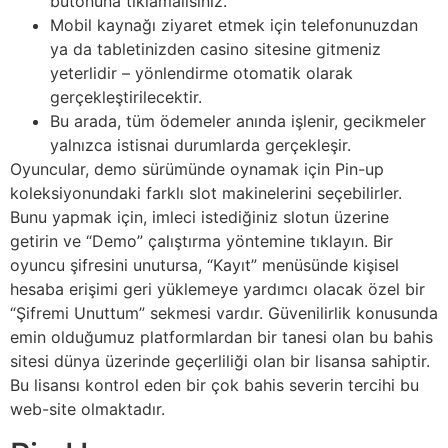
butonuna tıklamalısınız.
Mobil kaynağı ziyaret etmek için telefonunuzdan
ya da tabletinizden casino sitesine gitmeniz
yeterlidir – yönlendirme otomatik olarak
gerçekleştirilecektir.
Bu arada, tüm ödemeler anında işlenir, gecikmeler
yalnızca istisnai durumlarda gerçekleşir.
Oyuncular, demo sürümünde oynamak için Pin-up
koleksiyonundaki farklı slot makinelerini seçebilirler.
Bunu yapmak için, imleci istediğiniz slotun üzerine
getirin ve “Demo” çalıştırma yöntemine tıklayın. Bir
oyuncu şifresini unutursa, “Kayıt” menüsünde kişisel
hesaba erişimi geri yüklemeye yardımcı olacak özel bir
“Şifremi Unuttum” sekmesi vardır. Güvenilirlik konusunda
emin olduğumuz platformlardan bir tanesi olan bu bahis
sitesi dünya üzerinde geçerliliği olan bir lisansa sahiptir.
Bu lisansı kontrol eden bir çok bahis severin tercihi bu
web-site olmaktadır.