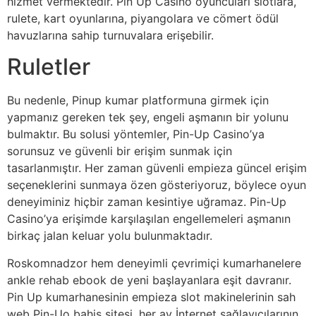
hizmet vermektedir. Pin Up Casino oyuncuları slotlara,
rulete, kart oyunlarına, piyangolara ve cömert ödül
havuzlarına sahip turnuvalara erişebilir.
Ruletler
Bu nedenle, Pinup kumar platformuna girmek için
yapmanız gereken tek şey, engeli aşmanın bir yolunu
bulmaktır. Bu solusi yöntemler, Pin-Up Casino’ya
sorunsuz ve güvenli bir erişim sunmak için
tasarlanmıştır. Her zaman güvenli empieza güncel erişim
seçeneklerini sunmaya özen gösteriyoruz, böylece oyun
deneyiminiz hiçbir zaman kesintiye uğramaz. Pin-Up
Casino’ya erişimde karşılaşılan engellemeleri aşmanın
birkaç jalan keluar yolu bulunmaktadır.
Roskomnadzor hem deneyimli çevrimiçi kumarhanelere
ankle rehab ebook de yeni başlayanlara eşit davranır.
Pin Up kumarhanesinin empieza slot makinelerinin sah
web Pin-Uo bahis sitesi, her ay İnternet sağlayıcılarının