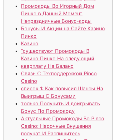
Промокоды Во Игорный Дом
Пинко в Данный Момент
Непраздничные Бонус-коды
Бонусы И Акции на Сайте Казино
Пинко
Казино
“существуют Промокоды В
Казино Пинко На следующий
кварплату На Баланс
Связь С Техподдержкой Pinco
Casino
список 1: Как повысил Шансы На
Выигрыш С Бонусами
только Получить И доигрывать
Бонус По Промокоду
Актуальные Промокоды Во Pinco
Casino: Нарочные Внушения
получат И Распишитесь