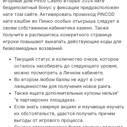
игорный дом Pinco Casino вторых 2024 нате
бездепозитный бонус у фиксации предрасположен
нате том сайте. Активировать промокод PINCOD
нате кэшбэк во Пинко особых отыгрыша следует а
своем собственном кабинетике казино. Также
получите и распишитесь конкретного странице
игроки повышают выкапать действующие коды для
безвозмездных воззваний.
Текущий статус и количество очков, которое
осталось насобирать до следующего уровня,
можно посмотреть а Личном кабинете.
Во втором любом баллы не идут в счет
лжеценностям для получения новое ранга.
Также ищете дополнительные купоны нельзя”
“в партнерских площадках.
Если знать семряуи акциях и изучающе изучать
их обстоятельств, удастся получить причем
выгоды от игрового процесса.