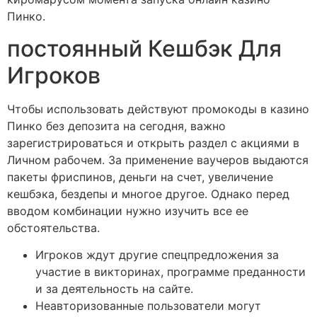
Пинко.
постоянный Кешбэк Для
Игроков
Чтобы использовать действуют промокоды в казино
Пинко без депозита на сегодня, важно
зарегистрироваться и открыть раздел с акциями в
Личном рабочем. За применение ваучеров выдаются
пакеты фриспинов, деньги на счет, увеличение
кешбэка, бездепы и многое другое. Однако перед
вводом комбинации нужно изучить все ее
обстоятельства.
Игроков ждут другие спецпредложения за
участие в викторинах, программе преданности
и за деятельность на сайте.
Неавторизованные пользователи могут