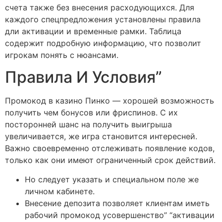
счета также без внесения расходующихся. Для
каждого спецпредложения установлены правила
дли активации и временные рамки. Таблица
содержит подробную информацию, что позволит
игрокам понять с нюансами.
Правила И Условия”
Промокод в казино Пинко — хорошей возможность
получить чем бонусов или фриспинов. С их
посторонней шанс на получить выигрыша
увеличивается, же игра становится интересней.
Важно своевременно отслеживать появление кодов,
только как они имеют ограниченный срок действий.
Но следует указать и специальном поле же
личном кабинете.
Внесение депозита позволяет клиентам иметь
рабочий промокод усовершенство” “активации