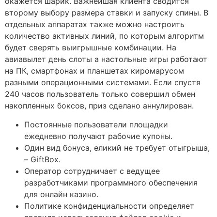
окажется шарик. Важнейшая клиента сводится
второму выбору размера ставки и запуску спины. В
отдельных аппаратах также можно настроить
количество активных линий, по которым алгоритм
будет сверять выигрышные комбинации. На
авиавылет день слоты а настольные игры работают
на ПК, смартфонах и планшетах киромарусом
разными операционными системами. Если спустя
240 часов пользователь только совершил обмен
накопленных боксов, приз сделано аннулирован.
Постоянные пользователи площадки
ежедневно получают рабочие купоны.
Один вид бонуса, еликий не требует отыгрыша,
– GiftBox.
Оператор сотрудничает с ведущее
разработчиками программного обеспечения
для онлайн казино.
Политике конфиденциальности определяет