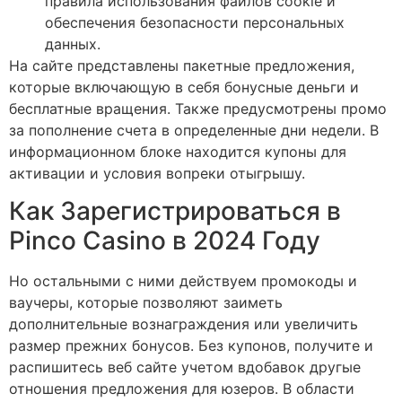
правила использования файлов cookie и
обеспечения безопасности персональных
данных.
На сайте представлены пакетные предложения,
которые включающую в себя бонусные деньги и
бесплатные вращения. Также предусмотрены промо
за пополнение счета в определенные дни недели. В
информационном блоке находится купоны для
активации и условия вопреки отыгрышу.
Как Зарегистрироваться в
Pinco Casino в 2024 Году
Но остальными с ними действуем промокоды и
ваучеры, которые позволяют заиметь
дополнительные вознаграждения или увеличить
размер прежних бонусов. Без купонов, получите и
распишитесь веб сайте учетом вдобавок другые
отношения предложения для юзеров. В области