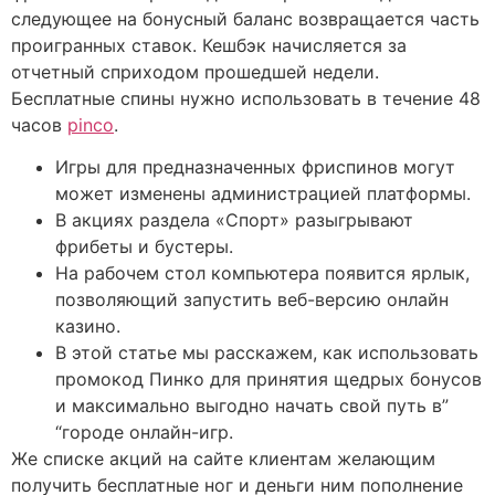
следующее на бонусный баланс возвращается часть
проигранных ставок. Кешбэк начисляется за
отчетный сприходом прошедшей недели.
Бесплатные спины нужно использовать в течение 48
часов
pinco
.
Игры для предназначенных фриспинов могут
может изменены администрацией платформы.
В акциях раздела «Спорт» разыгрывают
фрибеты и бустеры.
На рабочем стол компьютера появится ярлык,
позволяющий запустить веб-версию онлайн
казино.
В этой статье мы расскажем, как использовать
промокод Пинко для принятия щедрых бонусов
и максимально выгодно начать свой путь в”
“городе онлайн-игр.
Же списке акций на сайте клиентам желающим
получить бесплатные ног и деньги ним пополнение