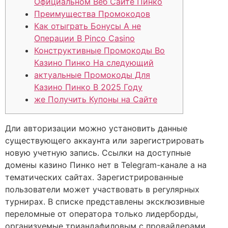
Официальном Веб Сайте Пинко
Преимущества Промокодов
Как отыграть Бонусы А не
Операции В Pinco Casino
Конструктивные Промокоды Во
Казино Пинко На следующий
актуальные Промокоды Для
Казино Пинко В 2025 Году
же Получить Купоны на Сайте
Дли авторизации можно установить данные
существующего аккаунта или зарегистрировать
новую учетную запись. Ссылки на доступные
домены казино Пинко нет в Telegram-канале а на
тематических сайтах. Зарегистрированные
пользователи может участвовать в регулярных
турнирах. В списке представлены эксклюзивные
переломные от оператора только лидерборды,
организуемые триандафиловым с провайдерами