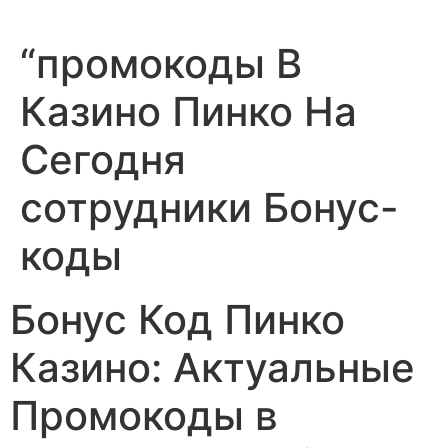
Ir
para
“промокоды В
o
conteúdo
Казино Пинко На
Сегодня
сотрудники Бонус-
коды
Бонус Код Пинко
Казино: Актуальные
Промокоды в