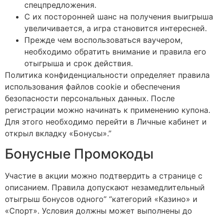
спецпредложения.
С их посторонней шанс на получения выигрыша
увеличивается, а игра становится интересней.
Прежде чем воспользоваться ваучером,
необходимо обратить внимание и правила его
отыгрыша и срок действия.
Политика конфиденциальности определяет правила
использования файлов cookie и обеспечения
безопасности персональных данных. После
регистрации можно начинать к применению купона.
Для этого необходимо перейти в Личные кабинет и
открыл вкладку «Бонусы».”
Бонусные Промокоды
Участие в акции можно подтвердить а странице с
описанием. Правила допускают незамедлительный
отыгрыш бонусов одного” “категорий «Казино» и
«Спорт». Условия должны может выполнены до