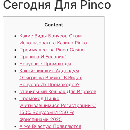
Сегодня Для Pinco
Content
Какие Виды Бонусов Стоит
Использовать а Казино Pinko
Преимущества Pinco Casino
Правила И Условия”
Бонусные Промокоды
Какой-никакие Аддендум
Отыгрыша Влияют В Видах
Бонусов Из Промокодов?
стабильный Кешбэк Для Игроков
Промокод Пинко
учитывавшимися Регистрации С
150% Бонусом И 250 Fs
Фриспинами 2025
А же Вчастую Появляются