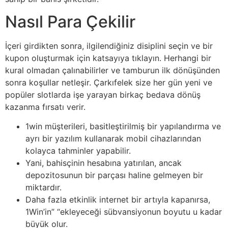
Nasıl Para Çekilir
İçeri girdikten sonra, ilgilendiğiniz disiplini seçin ve bir
kupon oluşturmak için katsayıya tıklayın. Herhangi bir
kural olmadan çalınabilirler ve tamburun ilk dönüşünden
sonra koşullar netleşir. Çarkıfelek size her gün yeni ve
popüler slotlarda işe yarayan birkaç bedava dönüş
kazanma fırsatı verir.
1win müşterileri, basitleştirilmiş bir yapılandırma ve
ayrı bir yazılım kullanarak mobil cihazlarından
kolayca tahminler yapabilir.
Yani, bahisçinin hesabına yatırılan, ancak
depozitosunun bir parçası haline gelmeyen bir
miktardır.
Daha fazla etkinlik internet bir artıyla kapanırsa,
1Win’in” “ekleyeceği sübvansiyonun boyutu u kadar
büyük olur.