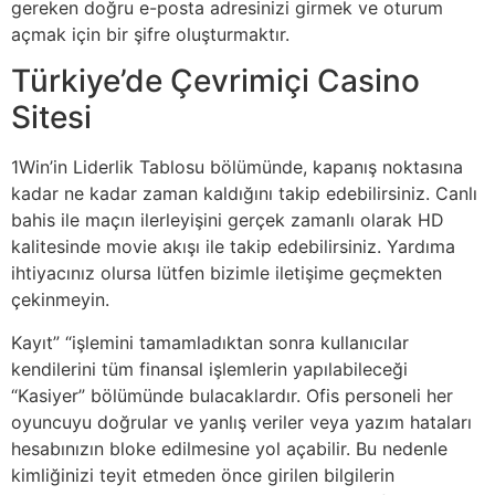
gereken doğru e-posta adresinizi girmek ve oturum
açmak için bir şifre oluşturmaktır.
Türkiye’de Çevrimiçi Casino
Sitesi
1Win’in Liderlik Tablosu bölümünde, kapanış noktasına
kadar ne kadar zaman kaldığını takip edebilirsiniz. Canlı
bahis ile maçın ilerleyişini gerçek zamanlı olarak HD
kalitesinde movie akışı ile takip edebilirsiniz. Yardıma
ihtiyacınız olursa lütfen bizimle iletişime geçmekten
çekinmeyin.
Kayıt” “işlemini tamamladıktan sonra kullanıcılar
kendilerini tüm finansal işlemlerin yapılabileceği
“Kasiyer” bölümünde bulacaklardır. Ofis personeli her
oyuncuyu doğrular ve yanlış veriler veya yazım hataları
hesabınızın bloke edilmesine yol açabilir. Bu nedenle
kimliğinizi teyit etmeden önce girilen bilgilerin