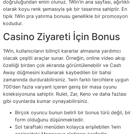
doğruluğundan emin olunuz. 1Win’in ana sayfası, ağırlıklı
olarak koyu renk şemasıyla şık bir tasarıma sahiptir. En
tipik 1Win pra yatırma bonusu genellikle bir promosyon
kodudur.
Casino Ziyareti İçin Bonus
1Win, kullanıcıların bilinçli kararlar almasına yardımcı
olacak çeşitli araçlar sunar. Örneğin, online video akışı
özelliği birden çok ekranda görüntülenebilir ve Cash
Away düğmesini kullanarak kaybedilen bir bahsi
zamanında durdurabilirsiniz. 1win farklı tercihlere uygun
700’den fazla varyant içeren geniş bir masa oyunu
koleksiyonuna sahiptir. Rulet, Zar, Keno ve daha fazlası
gibi oyunlarda kumar oynayabilirsiniz.
Birçok oyuncu bunun belirli bir bonus türü değil, bir
form olduğunu düşünmektedir.
Sol taraftaki menüden kolayca erişilebilen 1win