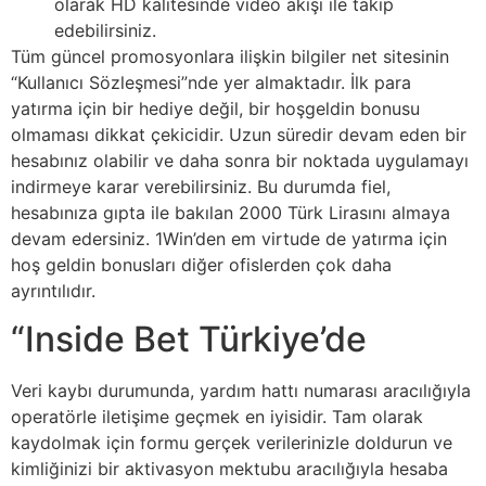
olarak HD kalitesinde video akışı ile takip
edebilirsiniz.
Tüm güncel promosyonlara ilişkin bilgiler net sitesinin
“Kullanıcı Sözleşmesi”nde yer almaktadır. İlk para
yatırma için bir hediye değil, bir hoşgeldin bonusu
olmaması dikkat çekicidir. Uzun süredir devam eden bir
hesabınız olabilir ve daha sonra bir noktada uygulamayı
indirmeye karar verebilirsiniz. Bu durumda fiel,
hesabınıza gıpta ile bakılan 2000 Türk Lirasını almaya
devam edersiniz. 1Win’den em virtude de yatırma için
hoş geldin bonusları diğer ofislerden çok daha
ayrıntılıdır.
“Inside Bet Türkiye’de
Veri kaybı durumunda, yardım hattı numarası aracılığıyla
operatörle iletişime geçmek en iyisidir. Tam olarak
kaydolmak için formu gerçek verilerinizle doldurun ve
kimliğinizi bir aktivasyon mektubu aracılığıyla hesaba