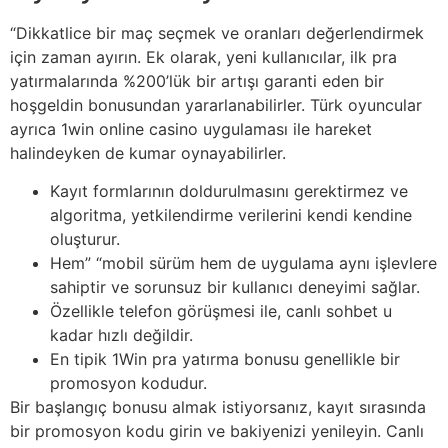
“Dikkatlice bir maç seçmek ve oranları değerlendirmek
için zaman ayırın. Ek olarak, yeni kullanıcılar, ilk pra
yatırmalarında %200’lük bir artışı garanti eden bir
hoşgeldin bonusundan yararlanabilirler. Türk oyuncular
ayrıca 1win online casino uygulaması ile hareket
halindeyken de kumar oynayabilirler.
Kayıt formlarının doldurulmasını gerektirmez ve
algoritma, yetkilendirme verilerini kendi kendine
oluşturur.
Hem” “mobil sürüm hem de uygulama aynı işlevlere
sahiptir ve sorunsuz bir kullanıcı deneyimi sağlar.
Özellikle telefon görüşmesi ile, canlı sohbet u
kadar hızlı değildir.
En tipik 1Win pra yatırma bonusu genellikle bir
promosyon kodudur.
Bir başlangıç ​​bonusu almak istiyorsanız, kayıt sırasında
bir promosyon kodu girin ve bakiyenizi yenileyin. Canlı