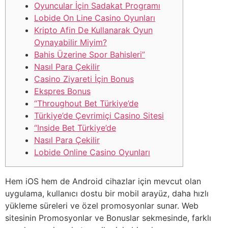
Oyuncular İçin Sadakat Programı
Lobide On Line Casino Oyunları
Kripto Afin De Kullanarak Oyun
Oynayabilir Miyim?
Bahis Üzerine Spor Bahisleri”
Nasıl Para Çekilir
Casino Ziyareti İçin Bonus
Ekspres Bonus
“Throughout Bet Türkiye’de
Türkiye’de Çevrimiçi Casino Sitesi
“Inside Bet Türkiye’de
Nasıl Para Çekilir
Lobide Online Casino Oyunları
Hem iOS hem de Android cihazlar için mevcut olan
uygulama, kullanıcı dostu bir mobil arayüz, daha hızlı
yükleme süreleri ve özel promosyonlar sunar. Web
sitesinin Promosyonlar ve Bonuslar sekmesinde, farklı