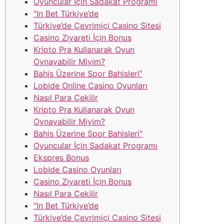
Oyuncular İçin Sadakat Programı
“In Bet Türkiye’de
Türkiye’de Çevrimiçi Casino Sitesi
Casino Ziyareti İçin Bonus
Kripto Pra Kullanarak Oyun
Oynayabilir Miyim?
Bahis Üzerine Spor Bahisleri”
Lobide Online Casino Oyunları
Nasıl Para Çekilir
Kripto Pra Kullanarak Oyun
Oynayabilir Miyim?
Bahis Üzerine Spor Bahisleri”
Oyuncular İçin Sadakat Programı
Ekspres Bonus
Lobide Casino Oyunları
Casino Ziyareti İçin Bonus
Nasıl Para Çekilir
“In Bet Türkiye’de
Türkiye’de Çevrimiçi Casino Sitesi